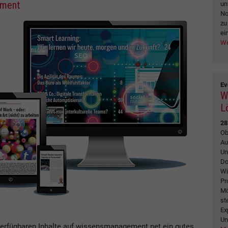
ement
un
No
zu
ei
We
Ev
W
L
28
Ob
Au
Un
Do
Wi
Pr
Mö
st
Ex
Un
verfügbaren Inhalte auf wissensmanagement.net ein gutes