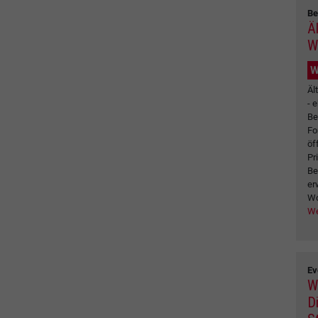
Be
Ä
W
W
Äl
- 
Be
Fo
öf
Pr
Be
er
Wo
We
Ev
W
Di