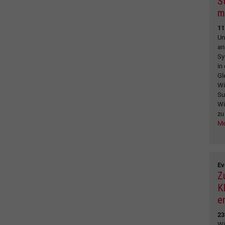
S
m
11
Un
an
Sy
in
Gl
Wi
Su
Wi
zu
Me
Ev
Z
K
e
23
Wi