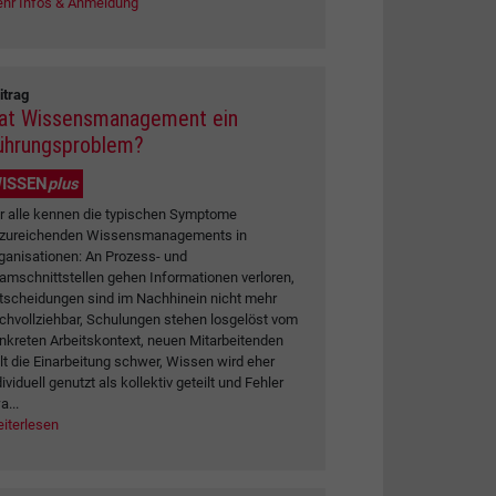
hr Infos & Anmeldung
itrag
at Wissensmanagement ein
ührungsproblem?
ISSEN
plus
r alle kennen die typischen Symptome
zureichenden Wissensmanagements in
ganisationen: An Prozess- und
amschnittstellen gehen Informationen verloren,
tscheidungen sind im Nachhinein nicht mehr
chvollziehbar, Schulungen stehen losgelöst vom
nkreten Arbeitskontext, neuen Mitarbeitenden
llt die Einarbeitung schwer, Wissen wird eher
dividuell genutzt als kollektiv geteilt und Fehler
a...
iterlesen