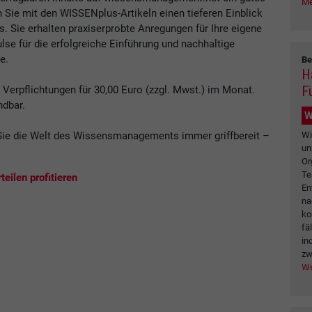
Me
n Sie mit den WISSENplus-Artikeln einen tieferen Einblick
Sie erhalten praxiserprobte Anregungen für Ihre eigene
se für die erfolgreiche Einführung und nachhaltige
e.
Be
H
F
erpflichtungen für 30,00 Euro (zzgl. Mwst.) im Monat.
ndbar.
W
Wi
ie die Welt des Wissensmanagements immer griffbereit –
un
.
Or
Te
eilen profitieren
En
na
ko
fä
in
zw
We