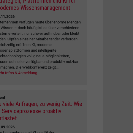
trategien, Plattformen und KI für
odernes Wissensmanagement
.11.2026
ternehmen verfügen heute über enorme Mengen
 Wissen – doch häufig ist es über verschiedene
steme verteilt, nur schwer auffindbar oder bleibt
 den Köpfen einzelner Mitarbeitender verborgen.
eichzeitig eröffnen KI, moderne
ssensplattformen und intelligente
chtechnologien völlig neue Möglichkeiten,
ssen schneller verfügbar und produktiv nutzbar
 machen. Die Webkonferenz zeigt,...
hr Infos & Anmeldung
ent
u viele Anfragen, zu wenig Zeit: Wie
I Serviceprozesse proaktiv
ntlastet
.09.2026
e Unternehmen mit KI-gestützter