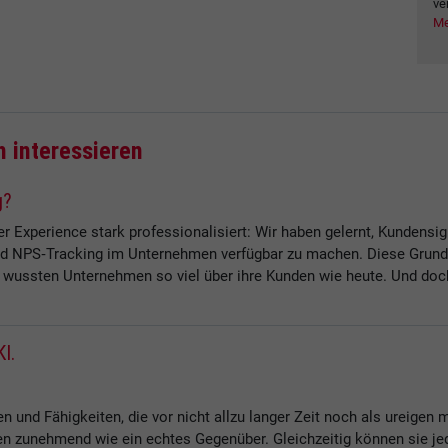
ve
Me
h interessieren
g?
 Experience stark professionalisiert: Wir haben gelernt, Kundensi
d NPS‑Tracking im Unternehmen verfügbar zu machen. Diese Grundla
wussten Unternehmen so viel über ihre Kunden wie heute. Und doch
KI.
und Fähigkeiten, die vor nicht allzu langer Zeit noch als ureigen m
 zunehmend wie ein echtes Gegenüber. Gleichzeitig können sie jedo