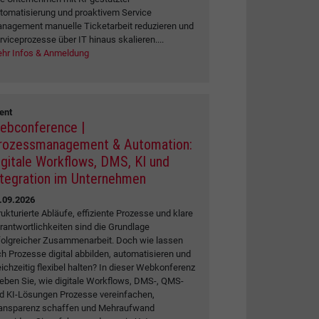
tomatisierung und proaktivem Service
nagement manuelle Ticketarbeit reduzieren und
rviceprozesse über IT hinaus skalieren....
hr Infos & Anmeldung
ent
ebconference |
rozessmanagement & Automation:
igitale Workflows, DMS, KI und
ntegration im Unternehmen
.09.2026
rukturierte Abläufe, effiziente Prozesse und klare
rantwortlichkeiten sind die Grundlage
folgreicher Zusammenarbeit. Doch wie lassen
ch Prozesse digital abbilden, automatisieren und
eichzeitig flexibel halten? In dieser Webkonferenz
leben Sie, wie digitale Workflows, DMS-, QMS-
d KI-Lösungen Prozesse vereinfachen,
ansparenz schaffen und Mehraufwand