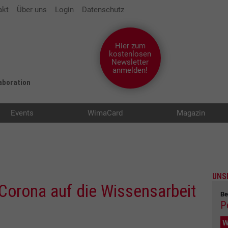
akt
Über uns
Login
Datenschutz
Hier zum
kostenlosen
Newsletter
anmelden!
laboration
Events
WimaCard
Magazin
UNS
 Corona auf die Wissensarbeit
Be
P
W