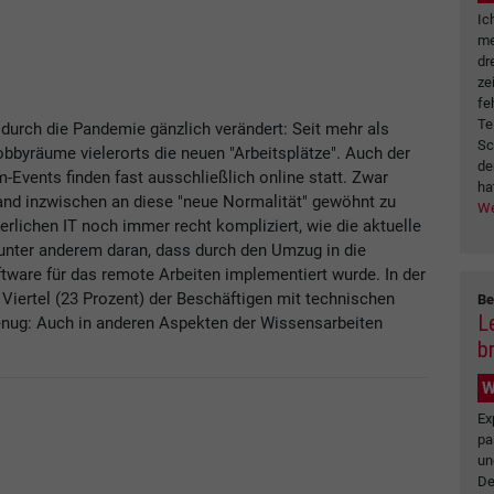
Ic
me
dr
ze
fe
Te
h durch die Pandemie gänzlich verändert: Seit mehr als
Sc
bbyräume vielerorts die neuen "Arbeitsplätze". Auch der
de
Events finden fast ausschließlich online statt. Zwar
ha
and inzwischen an diese "neue Normalität" gewöhnt zu
We
rderlichen IT noch immer recht kompliziert, wie die aktuelle
t unter anderem daran, dass durch den Umzug in die
tware für das remote Arbeiten implementiert wurde. In der
 Viertel (23 Prozent) der Beschäftigen mit technischen
Be
L
nug: Auch in anderen Aspekten der Wissensarbeiten
b
W
Ex
pa
un
De