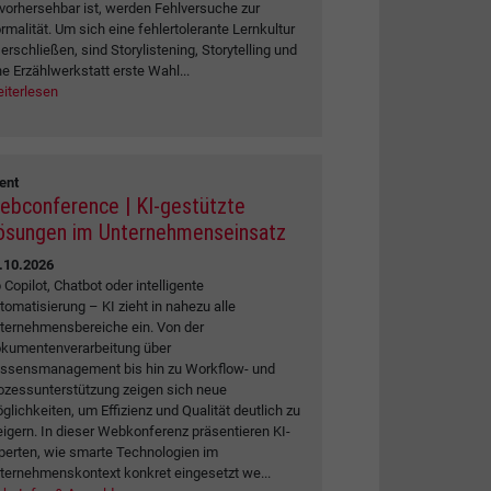
vorhersehbar ist, werden Fehlversuche zur
rmalität. Um sich eine fehlertolerante Lernkultur
 erschließen, sind Storylistening, Storytelling und
ne Erzählwerkstatt erste Wahl...
iterlesen
ent
ebconference | KI-gestützte
ösungen im Unternehmenseinsatz
.10.2026
 Copilot, Chatbot oder intelligente
tomatisierung – KI zieht in nahezu alle
ternehmensbereiche ein. Von der
kumentenverarbeitung über
ssensmanagement bis hin zu Workflow- und
ozessunterstützung zeigen sich neue
glichkeiten, um Effizienz und Qualität deutlich zu
eigern. In dieser Webkonferenz präsentieren KI-
perten, wie smarte Technologien im
ternehmenskontext konkret eingesetzt we...