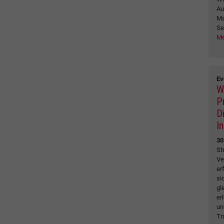
Au
Ma
Se
Me
Ev
W
P
D
I
30
St
Ve
er
si
gl
er
un
Tr