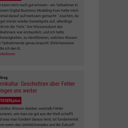
h kann mich noch gut erinnern - ein Teilnehmer in
inem Digital Business Modeling-Kurs hatte mich
eimal darauf aufmerksam gemacht: "Joachim, du
igst immer wieder Sweetspots auf, allerdings
hlt mir die Tiefe." Der Wissensdurst des
ilnehmers war erstaunlich, und ich hatte
hwierigkeiten, zu identifizieren, welches Wissen
r Teilnehmende genau braucht. Ehrlicherweise
tte ich den B...
iterlesen
itrag
ernkultur: Geschichten über Fehler
ringen uns weiter
ISSEN
plus
plizites Wissen darüber, weshalb Fehler
ssieren, wie man sie gut aus der Welt schafft
d was man fundiert daraus lernt, ist fundamental.
nn wenn das Umfeld komplex und die Zukunft