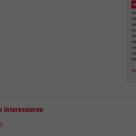
W
We
Ge
si
un
St
vo
we
Um
Na
...
We
h interessieren
t!