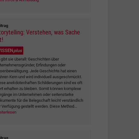
itrag
torytelling: Verstehen, was Sache
t!
ISSEN
plus
 gibt sie überall: Geschichten über
ternehmensgründer, Erfindungen oder
isenbewältigung. Jede Geschichte hat einen
hren Kern und wird individuell ausgeschmückt.
ese anekdotenhaften Schilderungen sind es oft
rt erhalten zu bleiben. Somit können komplexe
rgänge im Unternehmen oder seitenstarke
kumente für die Belegschaft leicht verständlich
r Verfügung gestellt werden. Diese Method...
iterlesen
itrag