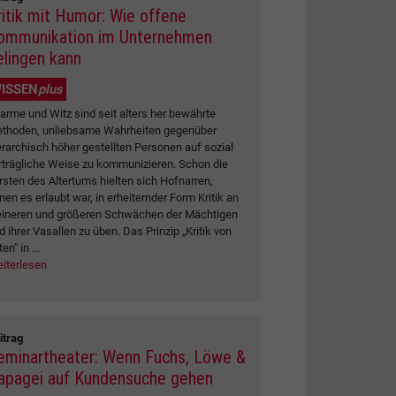
ritik mit Humor: Wie offene
ommunikation im Unternehmen
elingen kann
ISSEN
plus
arme und Witz sind seit alters her bewährte
thoden, unliebsame Wahrheiten gegenüber
erarchisch höher gestellten Personen auf sozial
rträgliche Weise zu kommunizieren. Schon die
rsten des Altertums hielten sich Hofnarren,
nen es erlaubt war, in erheiternder Form Kritik an
eineren und größeren Schwächen der Mächtigen
d ihrer Vasallen zu üben. Das Prinzip „Kritik von
en" in ...
iterlesen
itrag
eminartheater: Wenn Fuchs, Löwe &
apagei auf Kundensuche gehen