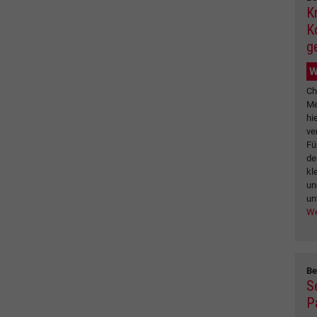
K
K
g
W
Ch
Me
hi
ve
Fü
de
kl
un
unt
We
Be
S
P