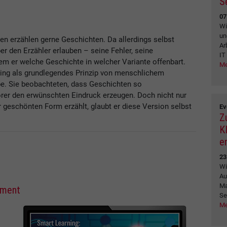
S
07
Wi
un
en erzählen gerne Geschichten. Da allerdings selbst
Ar
er den Erzähler erlauben – seine Fehler, seine
IT
em er welche Geschichte in welcher Variante offenbart.
Me
ling als grundlegendes Prinzip von menschlichem
e. Sie beobachteten, dass Geschichten so
rer den erwünschten Eindruck erzeugen. Doch nicht nur
r geschönten Form erzählt, glaubt er diese Version selbst
Ev
Z
K
e
23
Wi
Au
Ma
ement
Se
Me