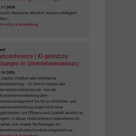
.11.2026
nsch. Maschine. Mindset: Wissen intelligent
tzen...
hr Infos & Anmeldung
ent
ebconference | KI-gestützte
ösungen im Unternehmenseinsatz
.10.2026
 Copilot, Chatbot oder intelligente
tomatisierung – KI zieht in nahezu alle
ternehmensbereiche ein. Von der
kumentenverarbeitung über
ssensmanagement bis hin zu Workflow- und
ozessunterstützung zeigen sich neue
glichkeiten, um Effizienz und Qualität deutlich zu
eigern. In dieser Webkonferenz präsentieren KI-
perten, wie smarte Technologien im
ternehmenskontext konkret eingesetzt we...
hr Infos & Anmeldung