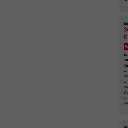
Be
S
is
W
Es
Un
Kr
wa
Di
we
Vo
Do
zu
We
Be