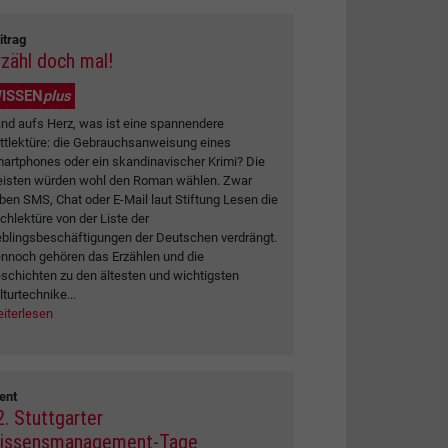
itrag
rzähl doch mal!
ISSEN
plus
nd aufs Herz, was ist eine spannendere
ttlektüre: die Gebrauchsanweisung eines
artphones oder ein skandinavischer Krimi? Die
isten würden wohl den Roman wählen. Zwar
ben SMS, Chat oder E-Mail laut Stiftung Lesen die
chlektüre von der Liste der
eblingsbeschäftigungen der Deutschen verdrängt.
nnoch gehören das Erzählen und die
schichten zu den ältesten und wichtigsten
lturtechnike...
iterlesen
ent
2. Stuttgarter
issensmanagement-Tage