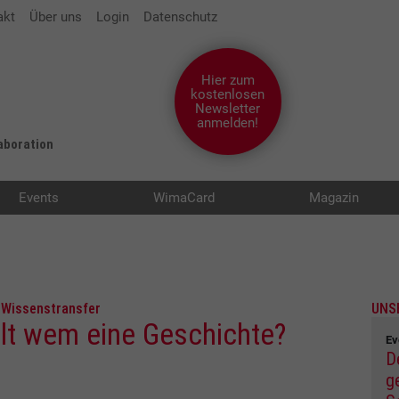
akt
Über uns
Login
Datenschutz
Hier zum
kostenlosen
Newsletter
anmelden!
laboration
Events
WimaCard
Magazin
 Wissenstransfer
UNS
hlt wem eine Geschichte?
Ev
D
g