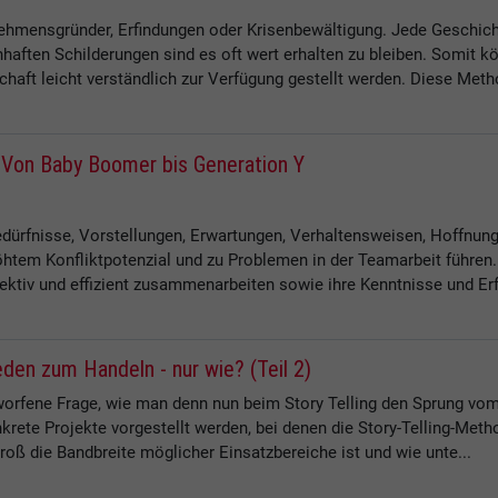
rnehmensgründer, Erfindungen oder Krisenbewältigung. Jede Geschich
nhaften Schilderungen sind es oft wert erhalten zu bleiben. Somi
haft leicht verständlich zur Verfügung gestellt werden. Diese Metho
: Von Baby Boomer bis Generation Y
Bedürfnisse, Vorstellungen, Erwartungen, Verhaltensweisen, Hoffnun
öhtem Konfliktpotenzial und zu Problemen in der Teamarbeit führen
fektiv und effizient zusammenarbeiten sowie ihre Kenntnisse und Erf
den zum Handeln - nur wie? (Teil 2)
eworfene Frage, wie man denn nun beim Story Telling den Sprung v
nkrete Projekte vorgestellt werden, bei denen die Story-Telling-Met
groß die Bandbreite möglicher Einsatzbereiche ist und wie unte...