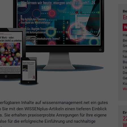
Be
E
W
Ha
Be
Sm
me
ha
Bu
Li
De
Ge
Ku
We
verfügbaren Inhalte auf wissensmanagement.net ein gutes
n Sie mit den WISSENplus-Artikeln einen tieferen Einblick
Ev
Sie erhalten praxiserprobte Anregungen für Ihre eigene
2
se für die erfolgreiche Einführung und nachhaltige
W