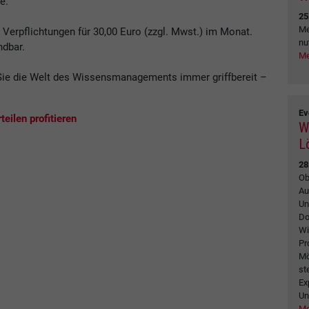
e.
25
Me
erpflichtungen für 30,00 Euro (zzgl. Mwst.) im Monat.
nu
ndbar.
Me
ie die Welt des Wissensmanagements immer griffbereit –
.
Ev
eilen profitieren
W
L
28
Ob
Au
Un
Do
Wi
Pr
Mö
st
Ex
Un
Me