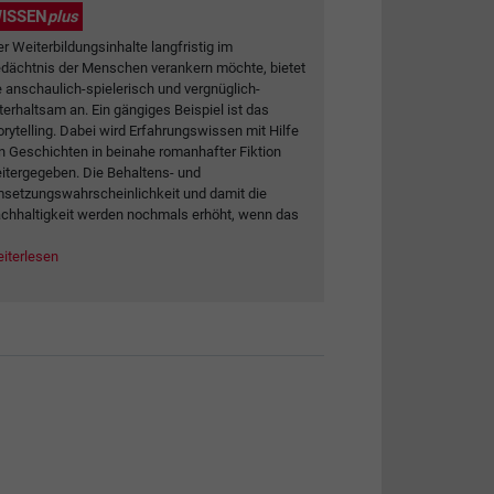
ISSEN
plus
r Weiterbildungsinhalte langfristig im
dächtnis der Menschen verankern möchte, bietet
e anschaulich-spielerisch und vergnüglich-
terhaltsam an. Ein gängiges Beispiel ist das
orytelling. Dabei wird Erfahrungswissen mit Hilfe
n Geschichten in beinahe romanhafter Fiktion
itergegeben. Die Behaltens- und
setzungswahrscheinlichkeit und damit die
chhaltigkeit werden nochmals erhöht, wenn das
iterlesen