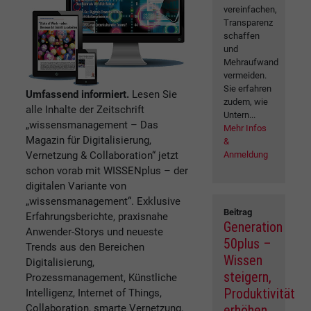
vereinfachen,
Transparenz
schaffen
und
Mehraufwand
vermeiden.
Sie erfahren
Umfassend informiert.
Lesen Sie
zudem, wie
alle Inhalte der Zeitschrift
Untern...
„wissensmanagement – Das
Mehr Infos
Magazin für Digitalisierung,
&
Vernetzung & Collaboration“ jetzt
Anmeldung
schon vorab mit WISSENplus – der
digitalen Variante von
„wissensmanagement“. Exklusive
Beitrag
Erfahrungsberichte, praxisnahe
Generation
Anwender-Storys und neueste
50plus –
Trends aus den Bereichen
Wissen
Digitalisierung,
steigern,
Prozessmanagement, Künstliche
Produktivität
Intelligenz, Internet of Things,
Collaboration, smarte Vernetzung,
erhöhen