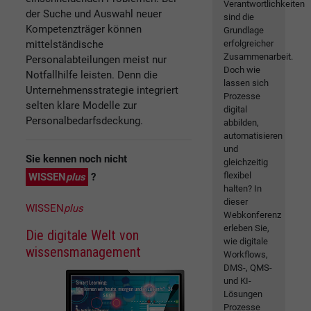
Verantwortlichkeiten
der Suche und Auswahl neuer
sind die
Kompetenzträger können
Grundlage
mittelständische
erfolgreicher
Zusammenarbeit.
Personalabteilungen meist nur
Doch wie
Notfallhilfe leisten. Denn die
lassen sich
Unternehmensstrategie integriert
Prozesse
selten klare Modelle zur
digital
Personalbedarfsdeckung.
abbilden,
automatisieren
und
Sie kennen noch nicht
gleichzeitig
flexibel
WISSEN
plus
?
halten? In
dieser
WISSEN
plus
Webkonferenz
erleben Sie,
Die digitale Welt von
wie digitale
wissensmanagement
Workflows,
DMS-, QMS-
und KI-
Lösungen
Prozesse