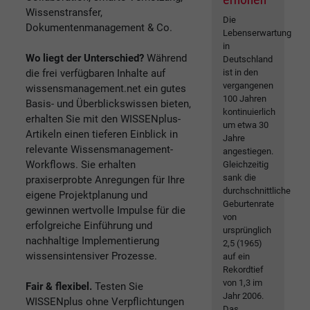
Wissenstransfer,
Die
Dokumentenmanagement & Co.
Lebenserwartung
in
Wo liegt der Unterschied?
Während
Deutschland
die frei verfügbaren Inhalte auf
ist in den
vergangenen
wissensmanagement.net ein gutes
100 Jahren
Basis- und Überblickswissen bieten,
kontinuierlich
erhalten Sie mit den WISSENplus-
um etwa 30
Artikeln einen tieferen Einblick in
Jahre
relevante Wissensmanagement-
angestiegen.
Workflows. Sie erhalten
Gleichzeitig
sank die
praxiserprobte Anregungen für Ihre
durchschnittliche
eigene Projektplanung und
Geburtenrate
gewinnen wertvolle Impulse für die
von
erfolgreiche Einführung und
ursprünglich
nachhaltige Implementierung
2,5 (1965)
wissensintensiver Prozesse.
auf ein
Rekordtief
von 1,3 im
Fair & flexibel.
Testen Sie
Jahr 2006.
WISSENplus ohne Verpflichtungen
Das