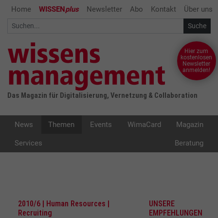
Home
WISSEN
plus
Newsletter
Abo
Kontakt
Über uns
Hier zum
kostenlosen
Newsletter
anmelden!
Das Magazin für Digitalisierung, Vernetzung & Collaboration
News
Themen
Events
WimaCard
Magazin
Services
Beratung
2010/6 | Human Resources |
UNSERE
Recruiting
EMPFEHLUNGEN