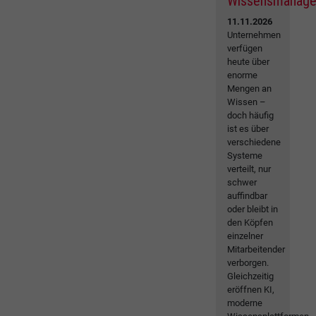
Wissensmanag
11.11.2026
Unternehmen
verfügen
heute über
enorme
Mengen an
Wissen –
doch häufig
ist es über
verschiedene
Systeme
verteilt, nur
schwer
auffindbar
oder bleibt in
den Köpfen
einzelner
Mitarbeitender
verborgen.
Gleichzeitig
eröffnen KI,
moderne