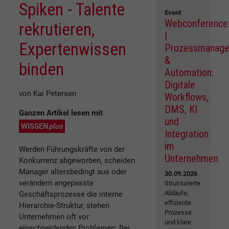
Spiken - Talente
Event
Webconference
rekrutieren,
|
Expertenwissen
Prozessmanag
&
binden
Automation:
Digitale
von Kai Petersen
Workflows,
DMS, KI
Ganzen Artikel lesen mit
und
WISSEN
plus
Integration
im
Werden Führungskräfte von der
Unternehmen
Konkurrenz abgeworben, scheiden
Manager altersbedingt aus oder
30.09.2026
verändern angepasste
Strukturierte
Abläufe,
Geschäftsprozesse die interne
effiziente
Hierarchie-Struktur, stehen
Prozesse
Unternehmen oft vor
und klare
einschneidenden Problemen: Bei