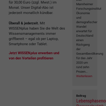
für 30,00 Euro (zzgl. Mwst.) im
Mannheimer
Monat. Unser Digital-Abo ist
Forschungsinstitut
jederzeit monatlich kündbar.
Ökonomie
und
demografischer
Überall & jederzeit.
Mit
Wandel
WISSENplus haben Sie die Welt des
erwartet für
Wissensmanagements immer
Deutschland
griffbereit – egal ob per Laptop,
einen
Smartphone oder Tablet.
Rückgang
der
Jetzt WISSEN
plus
erwerben und
Gesamtbevölkerung
von den Vorteilen profitieren
für das Jahr
2020 um
rund zehn
Prozen...
Weiterlesen
Beitrag
Lebensphasenor