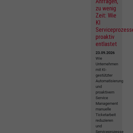
Anfragen,
zu wenig
Zeit: Wie
KI
Serviceprozess
proaktiv
entlastet
23.09.2026
Wie
Unternehmen
mit KI-
gestützter
Automatisierung
und
proaktivem
Service
Management
manuelle
Ticketarbeit
reduzieren
und
Serviceprozesse