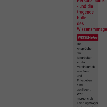
Personalpolitik
- und die
tragende
Rolle
des
Wissensmanag
WISSEN
plus
Die
Ansprüche
der
Mitarbeiter
an die
Vereinbarkeit
von Beruf
und
Privatleben
sind
gestiegen:
Wer
morgens als
Leistungsträger