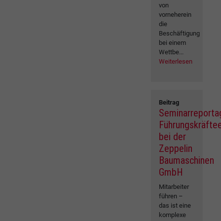
von
vorneherein
die
Beschäftigung
bei einem
Wettbe...
Weiterlesen
Beitrag
Seminarreporta
Führungskräfte
bei der
Zeppelin
Baumaschinen
GmbH
Mitarbeiter
führen –
das ist eine
komplexe