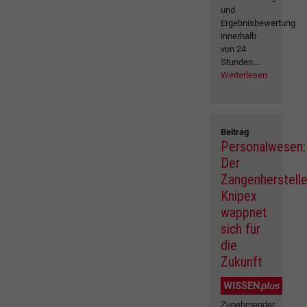
und
Ergebnisbewertung
innerhalb
von 24
Stunden....
Weiterlesen
Beitrag
Personalwesen:
Der
Zangenherstelle
Knipex
wappnet
sich für
die
Zukunft
WISSEN
plus
Zunehmender