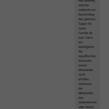
hart arbeitet,
möchte
vielleicht am
Nachmittag
des gleichen
Tages für
seine
Familie da
sein. Kann
ein
Arbeitgeber
die
spezifischen
Wünsche
seiner
Mitarbeiter
nicht
erfüllen,
verlassen
die
Mitarbeiter
das
Unternehmen
oder ziehen