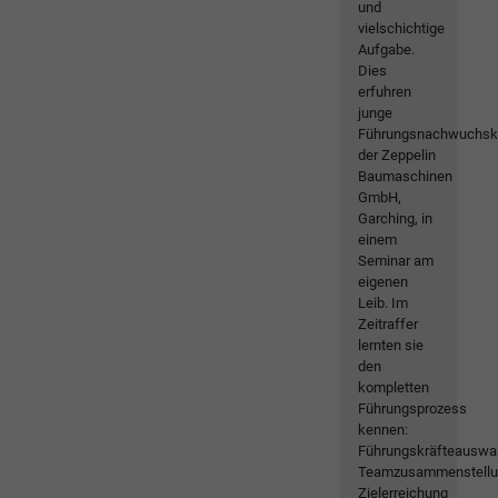
und
vielschichtige
Aufgabe.
Dies
erfuhren
junge
Führungsnachwuchsk
der Zeppelin
Baumaschinen
GmbH,
Garching, in
einem
Seminar am
eigenen
Leib. Im
Zeitraffer
lernten sie
den
kompletten
Führungsprozess
kennen:
Führungskräfteauswah
Teamzusammenstellu
Zielerreichung