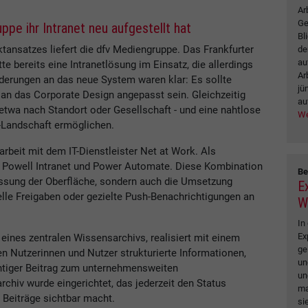
Ar
Ge
ppe ihr Intranet neu aufgestellt hat
Bl
ktansatzes liefert die dfv Mediengruppe. Das Frankfurter
de
au
 bereits eine Intranetlösung im Einsatz, die allerdings
Ar
derungen an das neue System waren klar: Es sollte
jü
k an das Corporate Design angepasst sein. Gleichzeitig
au
 etwa nach Standort oder Gesellschaft - und eine nahtlose
We
5-Landschaft ermöglichen.
beit mit dem IT-Dienstleister Net at Work. Als
, Powell Intranet und Power Automate. Diese Kombination
Be
passung der Oberfläche, sondern auch die Umsetzung
E
elle Freigaben oder gezielte Push-Benachrichtigungen an
W
In
Ex
eines zentralen Wissensarchivs, realisiert mit einem
ge
en Nutzerinnen und Nutzer strukturierte Informationen,
un
htiger Beitrag zum unternehmensweiten
un
iv wurde eingerichtet, das jederzeit den Status
ma
r Beiträge sichtbar macht.
si