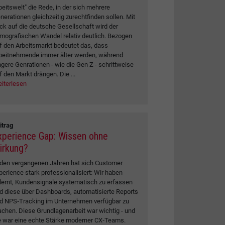
beitswelt" die Rede, in der sich mehrere
nerationen gleichzeitig zurechtfinden sollen. Mit
ick auf die deutsche Gesellschaft wird der
mografischen Wandel relativ deutlich. Bezogen
f den Arbeitsmarkt bedeutet das, dass
beitnehmende immer älter werden, während
ngere Genrationen - wie die Gen Z - schrittweise
f den Markt drängen. Die ...
iterlesen
itrag
xperience Gap: Wissen ohne
irkung?
 den vergangenen Jahren hat sich Customer
perience stark professionalisiert: Wir haben
lernt, Kundensignale systematisch zu erfassen
d diese über Dashboards, automatisierte Reports
d NPS‑Tracking im Unternehmen verfügbar zu
chen. Diese Grundlagenarbeit war wichtig - und
e war eine echte Stärke moderner CX‑Teams.