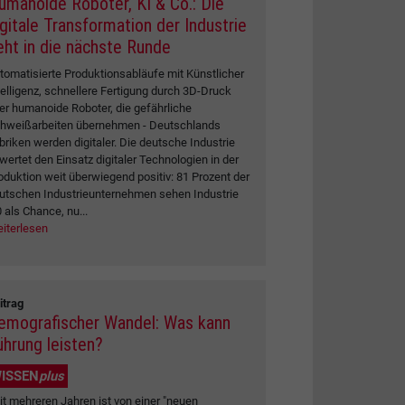
umanoide Roboter, KI & Co.: Die
igitale Transformation der Industrie
eht in die nächste Runde
tomatisierte Produktionsabläufe mit Künstlicher
telligenz, schnellere Fertigung durch 3D-Druck
er humanoide Roboter, die gefährliche
hweißarbeiten übernehmen - Deutschlands
briken werden digitaler. Die deutsche Industrie
wertet den Einsatz digitaler Technologien in der
oduktion weit überwiegend positiv: 81 Prozent der
utschen Industrieunternehmen sehen Industrie
0 als Chance, nu...
iterlesen
itrag
emografischer Wandel: Was kann
ührung leisten?
ISSEN
plus
it mehreren Jahren ist von einer "neuen