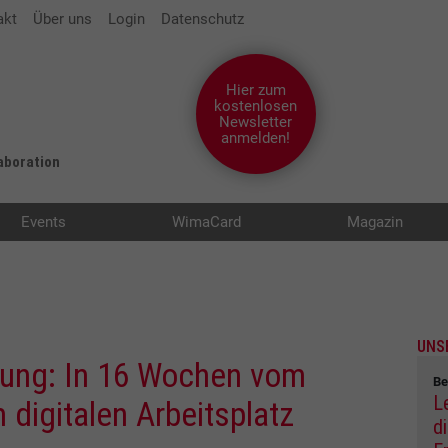
akt
Über uns
Login
Datenschutz
Hier zum
kostenlosen
Newsletter
anmelden!
laboration
Events
WimaCard
Magazin
UNS
hrung: In 16 Wochen vom
Be
L
digitalen Arbeitsplatz
d