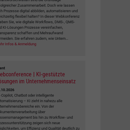
folgreicher Zusammenarbeit. Doch wie lassen
ch Prozesse digital abbilden, automatisieren und
eichzeitig flexibel halten? In dieser Webkonferenz
leben Sie, wie digitale Workflows, DMS-, QMS-
d KI-Lösungen Prozesse vereinfachen,
ansparenz schaffen und Mehraufwand
rmeiden. Sie erfahren zudem, wie Untern...
hr Infos & Anmeldung
ent
ebconference | KI-gestützte
ösungen im Unternehmenseinsatz
.10.2026
 Copilot, Chatbot oder intelligente
tomatisierung – KI zieht in nahezu alle
ternehmensbereiche ein. Von der
kumentenverarbeitung über
ssensmanagement bis hin zu Workflow- und
ozessunterstützung zeigen sich neue
glichkeiten, um Effizienz und Qualität deutlich zu