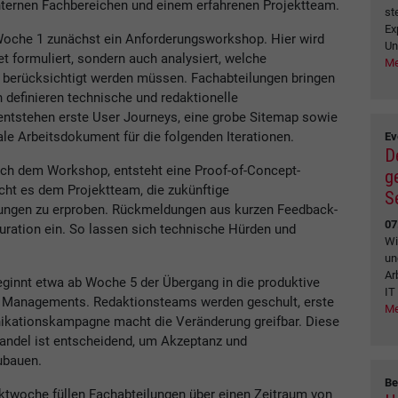
ternen Fachbereichen und einem erfahrenen Projektteam.
st
Ex
 Woche 1 zunächst ein Anforderungsworkshop. Hier wird
Un
et formuliert, sondern auch analysiert, welche
Me
 berücksichtigt werden müssen. Fachabteilungen bringen
 definieren technische und redaktionelle
tstehen erste User Journeys, eine grobe Sitemap sowie
rale Arbeitsdokument für die folgenden Iterationen.
Ev
D
nach dem Workshop, entsteht eine Proof-of-Concept-
g
ht es dem Projektteam, die zukünftige
S
ngungen zu erproben. Rückmeldungen aus kurzen Feedback-
07
iguration ein. So lassen sich technische Hürden und
Wi
un
Ar
eginnt etwa ab Woche 5 der Übergang in die produktive
IT
e Managements. Redaktionsteams werden geschult, erste
Me
nikationskampagne macht die Veränderung greifbar. Diese
andel ist entscheidend, um Akzeptanz und
ubauen.
Be
jektwoche füllen Fachabteilungen über einen Zeitraum von