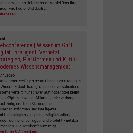
ch nie wussten Unternehmen so viel über ihre
nden wie heute. Und doch ...
iterlesen
ent
ebconference | Wissen im Griff:
gital. Intelligent. Vernetzt.
trategien, Plattformen und KI für
odernes Wissensmanagement
.11.2026
ternehmen verfügen heute über enorme Mengen
 Wissen – doch häufig ist es über verschiedene
steme verteilt, nur schwer auffindbar oder bleibt
 den Köpfen einzelner Mitarbeitender verborgen.
eichzeitig eröffnen KI, moderne
ssensplattformen und intelligente
chtechnologien völlig neue Möglichkeiten,
ssen schneller verfügbar und produktiv nutzbar
 machen. Die Webkonferenz zeigt,...
hr Infos & Anmeldung