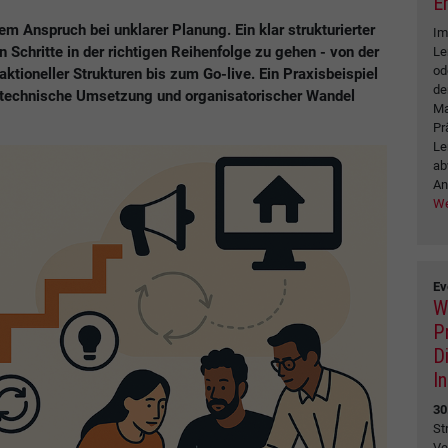
E
em Anspruch bei unklarer Planung. Ein klar strukturierter
Im
n Schritte in der richtigen Reihenfolge zu gehen - von der
Le
od
tioneller Strukturen bis zum Go-live. Ein Praxisbeispiel
de
 technische Umsetzung und organisatorischer Wandel
Ma
Pr
Le
ab
An
We
Ev
W
P
D
I
30
St
Ve