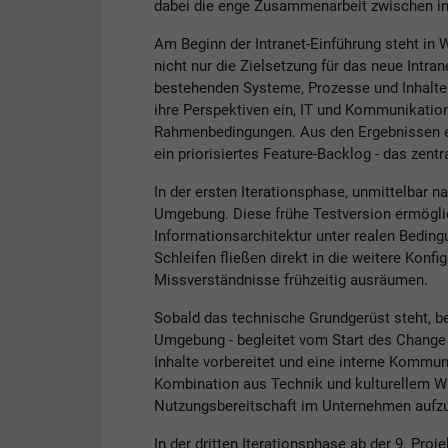
dabei die enge Zusammenarbeit zwischen in
Am Beginn der Intranet-Einführung steht in
nicht nur die Zielsetzung für das neue Intran
bestehenden Systeme, Prozesse und Inhalte
ihre Perspektiven ein, IT und Kommunikation
Rahmenbedingungen. Aus den Ergebnissen en
ein priorisiertes Feature-Backlog - das zent
In der ersten Iterationsphase, unmittelbar 
Umgebung. Diese frühe Testversion ermöglic
Informationsarchitektur unter realen Bedi
Schleifen fließen direkt in die weitere Konf
Missverständnisse frühzeitig ausräumen.
Sobald das technische Grundgerüst steht, b
Umgebung - begleitet vom Start des Chang
Inhalte vorbereitet und eine interne Kommu
Kombination aus Technik und kulturellem W
Nutzungsbereitschaft im Unternehmen aufz
In der dritten Iterationsphase ab der 9. Pro