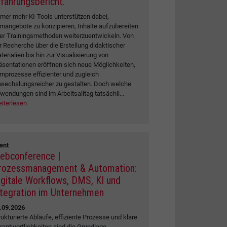
rfahrungsbericht.
mer mehr KI-Tools unterstützen dabei,
rnangebote zu konzipieren, Inhalte aufzubereiten
er Trainingsmethoden weiterzuentwickeln. Von
r Recherche über die Erstellung didaktischer
terialien bis hin zur Visualisierung von
äsentationen eröffnen sich neue Möglichkeiten,
rnprozesse effizienter und zugleich
wechslungsreicher zu gestalten. Doch welche
wendungen sind im Arbeitsalltag tatsächli...
iterlesen
ent
ebconference |
rozessmanagement & Automation:
igitale Workflows, DMS, KI und
ntegration im Unternehmen
.09.2026
rukturierte Abläufe, effiziente Prozesse und klare
rantwortlichkeiten sind die Grundlage