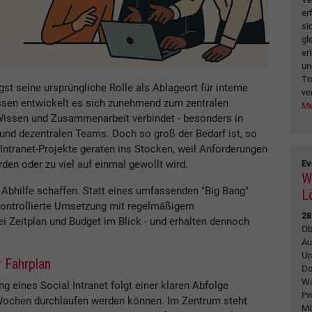
er
si
gl
er
un
Tr
gst seine ursprüngliche Rolle als Ablageort für interne
ve
essen entwickelt es sich zunehmend zum zentralen
Me
 Wissen und Zusammenarbeit verbindet - besonders in
nd dezentralen Teams. Doch so groß der Bedarf ist, so
 Intranet-Projekte geraten ins Stocken, weil Anforderungen
Ev
den oder zu viel auf einmal gewollt wird.
W
er Abhilfe schaffen. Statt eines umfassenden "Big Bang"
L
kontrollierte Umsetzung mit regelmäßigem
28
 Zeitplan und Budget im Blick - und erhalten dennoch
Ob
Au
Un
 Fahrplan
Do
Wi
ng eines Social Intranet folgt einer klaren Abfolge
Pr
6 Wochen durchlaufen werden können. Im Zentrum steht
Mö