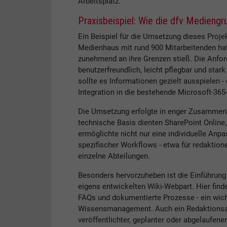
Arbeitsplatz.
Praxisbeispiel: Wie die dfv Mediengru
Ein Beispiel für die Umsetzung dieses Proje
Medienhaus mit rund 900 Mitarbeitenden hatte
zunehmend an ihre Grenzen stieß. Die Anfor
benutzerfreundlich, leicht pflegbar und star
sollte es Informationen gezielt ausspielen -
Integration in die bestehende Microsoft-36
Die Umsetzung erfolgte in enger Zusammenar
technische Basis dienten SharePoint Online
ermöglichte nicht nur eine individuelle An
spezifischer Workflows - etwa für redaktion
einzelne Abteilungen.
Besonders hervorzuheben ist die Einführung 
eigens entwickelten Wiki-Webpart. Hier find
FAQs und dokumentierte Prozesse - ein wic
Wissensmanagement. Auch ein Redaktionsarch
veröffentlichter, geplanter oder abgelaufene