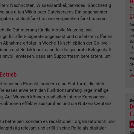
H
ten: Nachrichten, Wissensartikel, Services. Gleichzeitig
d
wa aus alten Wikis oder Dateiservern. Ein sogenannter
g
ergabe und Suchfunktion wie vorgesehen funktionieren.
Au
ch die Optimierung für die mobile Nutzung und
In
od
esign für alle Endgeräte angepasst und die letzten offenen
Sc
 Abnahme erfolgt in Woche 16 schließlich der Go-live -
Fa
urinnen und Redakteure, dann für die gesamte Belegschaft.
be
 sinnvoll erwiesen, dass ein Supportteam bereitsteht, um
Pr
de
4.
Betrieb
We
chlossenes Produkt, sondern eine Plattform, die sich
e Releases erweitern den Funktionsumfang, regelmäßige
ng. Auf Wunsch können zusätzlich interne Kampagnen -
Be
Funktionen effektiv auszurollen und die Nutzerakzeptanz
D
F
 zu betreiben, sondern es redaktionell, organisatorisch und
W
ngfristig relevant und erfüllt seine Rolle als digitaler
Se