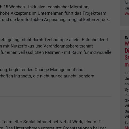
No
ch 15 Wochen - inklusive technischer Migration,
Ku
 hohe Akzeptanz im Unternehmen führt das Projektteam
We
eit und die komfortablen Anpassungsmöglichkeiten zurück.
Ev
ets gelingt nicht durch Technologie allein. Entscheidend
W
ren mit Nutzerfokus und Veränderungsbereitschaft
Di
ür einen verlässlichen Rahmen - mit Raum für individuelle
S
m
lanung, begleitendes Change Management und
11
haffen Intranets, die nicht nur gelauncht, sondern
Un
an
Sy
in
Gl
Wi
Su
Wi
t Teamleiter Social Intranet bei Net at Work, einem IT-
zu
Me
rn. Das Unternehmen unterstützt Organisationen bei der