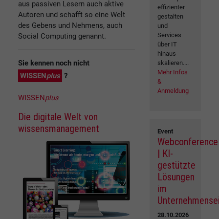
aus passiven Lesern auch aktive
effizienter
Autoren und schafft so eine Welt
gestalten
des Gebens und Nehmens, auch
und
Services
Social Computing genannt.
über IT
hinaus
Sie kennen noch nicht
skalieren....
Mehr Infos
WISSEN
plus
?
&
Anmeldung
WISSEN
plus
Die digitale Welt von
wissensmanagement
Event
Webconference
| KI-
gestützte
Lösungen
im
Unternehmense
28.10.2026