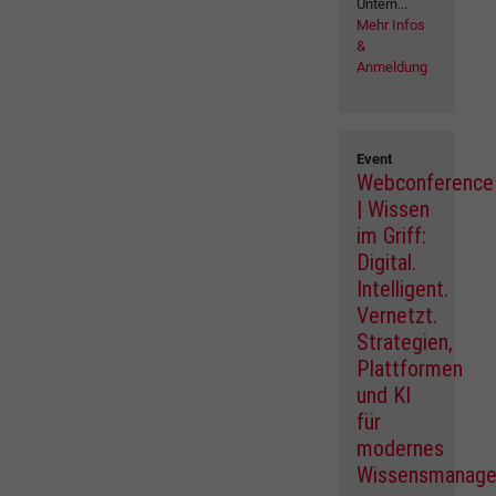
Untern...
Mehr Infos
&
Anmeldung
Event
Webconference
| Wissen
im Griff:
Digital.
Intelligent.
Vernetzt.
Strategien,
Plattformen
und KI
für
modernes
Wissensmanag