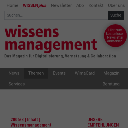
Home
WISSEN
plus
Newsletter
Abo
Kontakt
Über uns
Hier zum
kostenlosen
Newsletter
anmelden!
Das Magazin für Digitalisierung, Vernetzung & Collaboration
News
Themen
Events
WimaCard
Magazin
Services
Beratung
2006/3 | Inhalt |
UNSERE
Wissensmanagement
EMPFEHLUNGEN