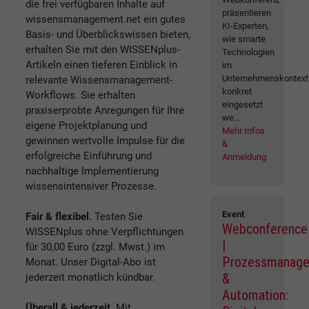
die frei verfügbaren Inhalte auf
präsentieren
wissensmanagement.net ein gutes
KI-Experten,
Basis- und Überblickswissen bieten,
wie smarte
erhalten Sie mit den WISSENplus-
Technologien
Artikeln einen tieferen Einblick in
im
Unternehmenskontext
relevante Wissensmanagement-
konkret
Workflows. Sie erhalten
eingesetzt
praxiserprobte Anregungen für Ihre
we...
eigene Projektplanung und
Mehr Infos
gewinnen wertvolle Impulse für die
&
erfolgreiche Einführung und
Anmeldung
nachhaltige Implementierung
wissensintensiver Prozesse.
Event
Fair & flexibel.
Testen Sie
Webconference
WISSENplus ohne Verpflichtungen
|
für 30,00 Euro (zzgl. Mwst.) im
Prozessmanag
Monat. Unser Digital-Abo ist
&
jederzeit monatlich kündbar.
Automation:
Überall & jederzeit.
Mit