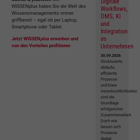
Digitale
WISSENplus haben Sie die Welt des
Workflows,
Wissensmanagements immer
DMS, KI
griffbereit – egal ob per Laptop,
und
Smartphone oder Tablet.
Integration
im
Jetzt WISSEN
plus
erwerben und
Unternehmen
von den Vorteilen profitieren
30.09.2026
Strukturierte
Abläufe,
effiziente
Prozesse
und klare
Verantwortlichkeiten
sind die
Grundlage
erfolgreicher
Zusammenarbeit.
Doch wie
lassen sich
Prozesse
digital