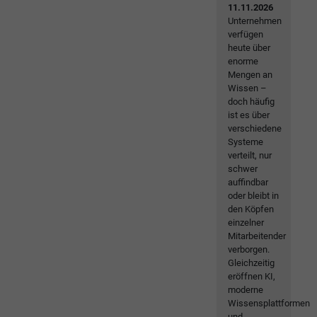
11.11.2026
Unternehmen
verfügen
heute über
enorme
Mengen an
Wissen –
doch häufig
ist es über
verschiedene
Systeme
verteilt, nur
schwer
auffindbar
oder bleibt in
den Köpfen
einzelner
Mitarbeitender
verborgen.
Gleichzeitig
eröffnen KI,
moderne
Wissensplattformen
und