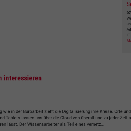
S
07
Wi
un
Ar
IT
Me
h interessieren
ng wie in der Büroarbeit zieht die Digitalisierung ihre Kreise. Ort
nd Tablets lassen uns über die Cloud von überall und zu jeder Zeit
ren lässt. Der Wissensarbeiter als Teil eines vernetz...