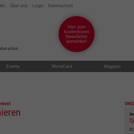
akt
Über uns
Login
Datenschutz
Hier zum
kostenlosen
Newsletter
anmelden!
laboration
Events
WimaCard
Magazin
ement
UNS
nieren
Be
Q
EC