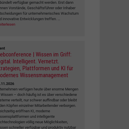
bündelt verfügbar gemacht werden. Erst dann
nnen Vorstände, Geschäftsführer oder Inhaber
tscheidungen für unternehmerisches Wachstum
d innovative Entwicklungen treffen. ...
iterlesen
ent
ebconference | Wissen im Griff:
gital. Intelligent. Vernetzt.
trategien, Plattformen und KI für
odernes Wissensmanagement
.11.2026
ternehmen verfügen heute über enorme Mengen
 Wissen – doch häufig ist es über verschiedene
steme verteilt, nur schwer auffindbar oder bleibt
 den Köpfen einzelner Mitarbeitender verborgen.
eichzeitig eröffnen KI, moderne
ssensplattformen und intelligente
chtechnologien völlig neue Möglichkeiten,
ssen schneller verfügbar und produktiv nutzbar