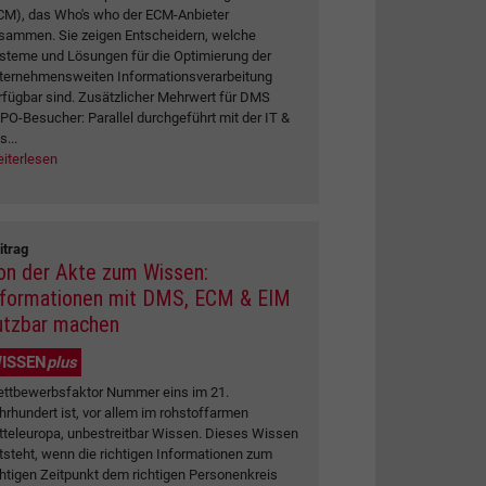
CM), das Who's who der ECM-Anbieter
sammen. Sie zeigen Entscheidern, welche
steme und Lösungen für die Optimierung der
ternehmensweiten Informationsverarbeitung
rfügbar sind. Zusätzlicher Mehrwert für DMS
PO-Besucher: Parallel durchgeführt mit der IT &
s...
iterlesen
itrag
on der Akte zum Wissen:
nformationen mit DMS, ECM & EIM
utzbar machen
ISSEN
plus
ttbewerbsfaktor Nummer eins im 21.
hrhundert ist, vor allem im rohstoffarmen
tteleuropa, unbestreitbar Wissen. Dieses Wissen
tsteht, wenn die richtigen Informationen zum
chtigen Zeitpunkt dem richtigen Personenkreis