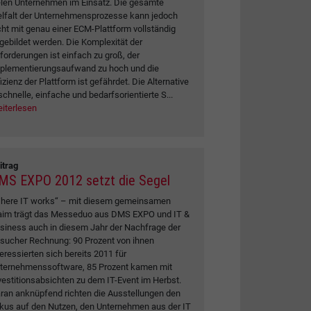
elen Unternehmen im Einsatz. Die gesamte
elfalt der Unternehmensprozesse kann jedoch
cht mit genau einer ECM-Plattform vollständig
gebildet werden. Die Komplexität der
forderungen ist einfach zu groß, der
plementierungsaufwand zu hoch und die
fizienz der Plattform ist gefährdet. Die Alternative
schnelle, einfache und bedarfsorientierte S...
iterlesen
itrag
MS EXPO 2012 setzt die Segel
here IT works“ – mit diesem gemeinsamen
aim trägt das Messeduo aus DMS EXPO und IT &
siness auch in diesem Jahr der Nachfrage der
sucher Rechnung: 90 Prozent von ihnen
teressierten sich bereits 2011 für
ternehmenssoftware, 85 Prozent kamen mit
vestitionsabsichten zu dem IT-Event im Herbst.
ran anknüpfend richten die Ausstellungen den
kus auf den Nutzen, den Unternehmen aus der IT