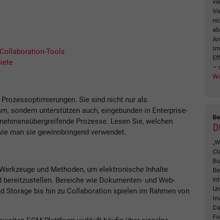
vi
Vi
ni
ab
An
Im
 Collaboration-Tools
Ef
iete
– 
We
r Prozessoptimierungen. Sie sind nicht nur als
eam, sondern unterstützen auch, eingebunden in Enterprise-
Be
ehmensübergreifende Prozesse. Lesen Sie, welchen
D
wie man sie gewinnbringend verwendet.
„W
Cl
Bu
Werkzeuge und Methoden, um elektronische Inhalte
Be
in
nd bereitzustellen. Bereiche wie Dokumenten- und Web-
Un
 Storage bis hin zu Collaboration spielen im Rahmen von
In
Da
Fo