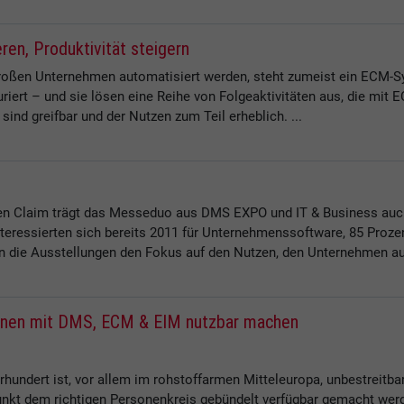
en, Produktivität steigern
oßen Unternehmen automatisiert werden, steht zumeist ein ECM-Sy
iert – und sie lösen eine Reihe von Folgeaktivitäten aus, die mit
ind greifbar und der Nutzen zum Teil erheblich. ...
n Claim trägt das Messeduo aus DMS EXPO und IT & Business auch
teressierten sich bereits 2011 für Unternehmenssoftware, 85 Proze
n die Ausstellungen den Fokus auf den Nutzen, den Unternehmen aus 
ionen mit DMS, ECM & EIM nutzbar machen
undert ist, vor allem im rohstoffarmen Mitteleuropa, unbestreitba
punkt dem richtigen Personenkreis gebündelt verfügbar gemacht wer