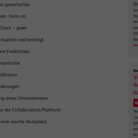
(E
in generisches
zu
Sy
nen. Denn ob
un
ve
Chain – jeder
EX
Bu
ituation und benötigt
We
ere Funktionen.
dynamische
Be
plikation
V
I
nderungen
n
ung eines Unternehmens
W
ass die Collaboration-Plattform
We
Ja
 eine rasche Akzeptanz
Mi
en
ri