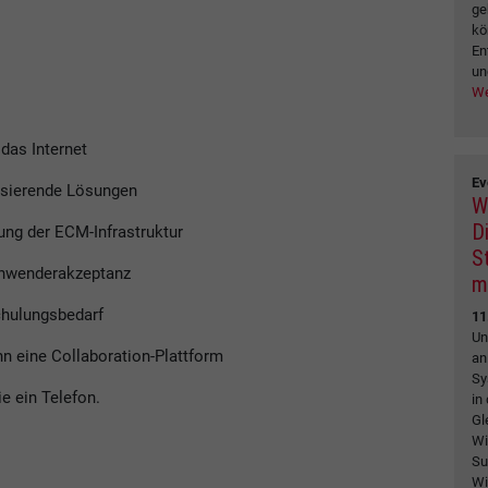
ge
kö
En
un
We
das Internet
Ev
sierende Lösungen
W
Di
nung der ECM-Infrastruktur
S
 Anwenderakzeptanz
m
chulungsbedarf
11
Un
nn eine Collaboration-Plattform
an
Sy
e ein Telefon.
in
Gl
Wi
Su
Wi