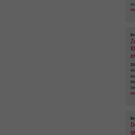
zu
Me
Ev
Z
K
e
23
Wi
Au
Ma
Se
Me
Ev
D
g