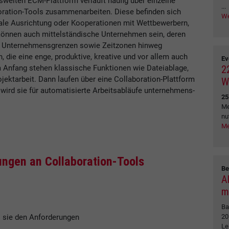
weiten ECM-Plattform verläuft häufig über einzelne
...
oration-Tools zusammenarbeiten. Diese befinden sich
We
nale Ausrichtung oder Kooperationen mit Wettbewerbern,
 können auch mittelständische Unternehmen sein, deren
und Unternehmensgrenzen sowie Zeitzonen hinweg
 die eine enge, produktive, kreative und vor allem auch
Ev
2
 Anfang stehen klassische Funktionen wie Dateiablage,
ektarbeit. Dann laufen über eine Collaboration-Plattform
W
 wird sie für automatisierte Arbeitsabläufe unternehmens-
25
Me
nu
Me
ungen an Collaboration-Tools
Be
A
m
Ba
20
ss sie den Anforderungen
Le