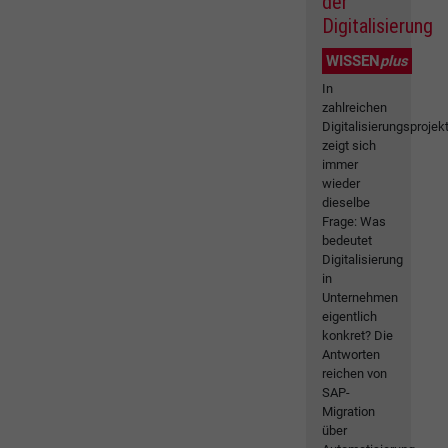
der
Digitalisierung
WISSEN
plus
In
zahlreichen
Digitalisierungsprojek
zeigt sich
immer
wieder
dieselbe
Frage: Was
bedeutet
Digitalisierung
in
Unternehmen
eigentlich
konkret? Die
Antworten
reichen von
SAP-
Migration
über