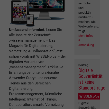
verfügbar
und
produktiv
nutzbar zu
machen. Die
Webkonferenz
Umfassend informiert.
Lesen Sie
zeigt,...
alle Inhalte der Zeitschrift
Mehr Infos
„wissensmanagement – Das
&
Anmeldung
Magazin für Digitalisierung,
Vernetzung & Collaboration“ jetzt
schon vorab mit WISSENplus – der
digitalen Variante von
Beitrag
„wissensmanagement“. Exklusive
Digitale
Erfahrungsberichte, praxisnahe
Souveränität
Anwender-Storys und neueste
ist keine
Trends aus den Bereichen
Standortfrage!
Digitalisierung,
Prozessmanagement, Künstliche
WISSEN
plus
Intelligenz, Internet of Things,
Digitale
Collaboration, smarte Vernetzung,
Souveränität