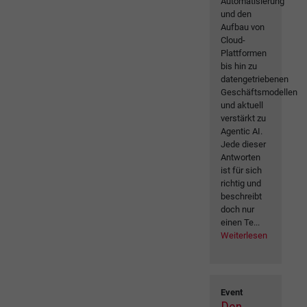
Automatisierung
und den
Aufbau von
Cloud-
Plattformen
bis hin zu
datengetriebenen
Geschäftsmodellen
und aktuell
verstärkt zu
Agentic AI.
Jede dieser
Antworten
ist für sich
richtig und
beschreibt
doch nur
einen Te...
Weiterlesen
Event