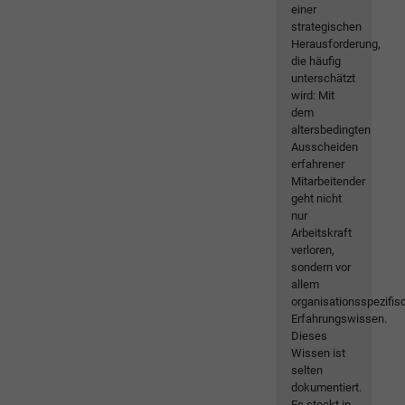
einer
strategischen
Herausforderung,
die häufig
unterschätzt
wird: Mit
dem
altersbedingten
Ausscheiden
erfahrener
Mitarbeitender
geht nicht
nur
Arbeitskraft
verloren,
sondern vor
allem
organisationsspezifis
Erfahrungswissen.
Dieses
Wissen ist
selten
dokumentiert.
Es steckt in