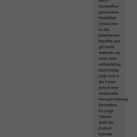
durch
Homeoffice
gewonnene
Flexibilität
inzwischen
zu den
beliebtesten
Benefits und
gilt heute
vielerorts als
nicht mehr
verhandelbar.
Gleichzeitig
zeigt sich in
der Praxis
jedoch eine
strukturelle
Herausforderung:
Besonders
für junge
Talente
droht die
Freiheit
hybrider