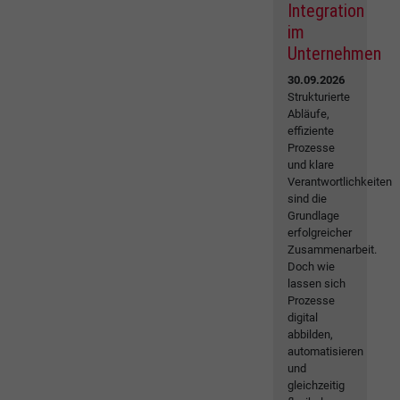
Integration
im
Unternehmen
30.09.2026
Strukturierte
Abläufe,
effiziente
Prozesse
und klare
Verantwortlichkeiten
sind die
Grundlage
erfolgreicher
Zusammenarbeit.
Doch wie
lassen sich
Prozesse
digital
abbilden,
automatisieren
und
gleichzeitig