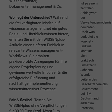
Wissenstransfer,
ist zu einem
Dokumentenmanagement & Co.
zentralen
Schlagwort
Wo liegt der Unterschied?
Während
der
Verwaltungsmodernis
die frei verfügbaren Inhalte auf
geworden.
wissensmanagement.net ein gutes
Doch was
Basis- und Überblickswissen bieten,
bedeutet sie
erhalten Sie mit den WISSENplus-
konkret -
Artikeln einen tieferen Einblick in
und wie
relevante Wissensmanagement-
lässt sie
Workflows. Sie erhalten
sich
praktisch
praxiserprobte Anregungen für Ihre
umsetzen?
eigene Projektplanung und
Johanna
gewinnen wertvolle Impulse für die
Wende,
erfolgreiche Einführung und
Leiterin des
nachhaltige Implementierung
Geschäftsbereichs
wissensintensiver Prozesse.
Government
bei IBM
Deutschland,
Fair & flexibel.
Testen Sie
erklärt im
WISSENplus ohne Verpflichtungen
Interview,
für 30,00 Euro (zzgl. Mwst.) im