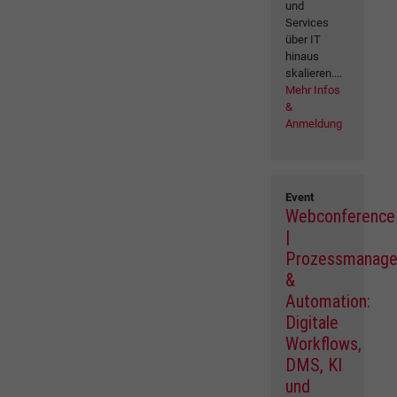
und
Services
über IT
hinaus
skalieren....
Mehr Infos
&
Anmeldung
Event
Webconference
|
Prozessmanag
&
Automation:
Digitale
Workflows,
DMS, KI
und