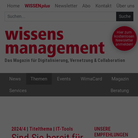
Home
WISSEN
plus
Newsletter
Abo
Kontakt
Über uns
Hier zum
kostenlosen
Newsletter
anmelden!
Das Magazin für Digitalisierung, Vernetzung & Collaboration
News
Themen
Events
WimaCard
Magazin
Services
Beratung
2024/4 | Titelthema | IT-Tools
UNSERE
Sind Sie bereit für
EMPFEHLUNGEN