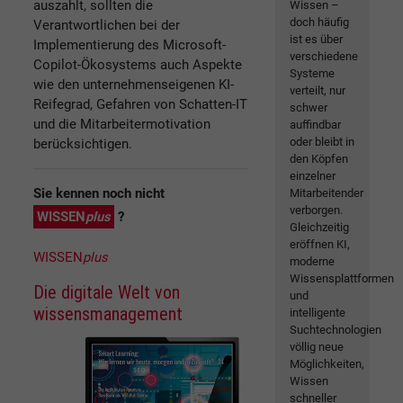
auszahlt, sollten die
Wissen –
doch häufig
Verantwortlichen bei der
ist es über
Implementierung des Microsoft-
verschiedene
Copilot-Ökosystems auch Aspekte
Systeme
wie den unternehmenseigenen KI-
verteilt, nur
Reifegrad, Gefahren von Schatten-IT
schwer
und die Mitarbeitermotivation
auffindbar
oder bleibt in
berücksichtigen.
den Köpfen
einzelner
Sie kennen noch nicht
Mitarbeitender
verborgen.
WISSEN
plus
?
Gleichzeitig
eröffnen KI,
WISSEN
plus
moderne
Wissensplattformen
Die digitale Welt von
und
wissensmanagement
intelligente
Suchtechnologien
völlig neue
Möglichkeiten,
Wissen
schneller