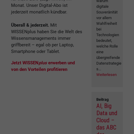
warum
Monat. Unser Digital-Abo ist
digitale
jederzeit monatlich kündbar.
Souveränität
vor allem
Wahlfreiheit
Überall & jederzeit.
Mit
bei
WISSENplus haben Sie die Welt des
Technologien
Wissensmanagements immer
bedeutet,
griffbereit – egal ob per Laptop,
welche Rolle
Smartphone oder Tablet.
eine
übergreifende
Jetzt WISSEN
plus
erwerben und
Datenstrategie
von den Vorteilen profitieren
s...
Weiterlesen
Beitrag
AI, Big
Data und
Cloud –
das ABC