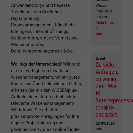
Anwender-Storys und neueste
Wissen
intelligent
Trends aus den Bereichen
nutzen...
Digitalisierung,
Mehr Infos
Prozessmanagement, Künstliche
&
Intelligenz, Internet of Things,
Anmeldung
Collaboration, smarte Vernetzung,
Wissenstransfer,
Dokumentenmanagement & Co.
Event
Zu viele
Wo liegt der Unterschied?
Während
die frei verfügbaren Inhalte auf
Anfragen,
wissensmanagement.net ein gutes
zu wenig
Basis- und Überblickswissen bieten,
Zeit: Wie
erhalten Sie mit den WISSENplus-
KI
Artikeln einen tieferen Einblick in
Serviceprozess
relevante Wissensmanagement-
proaktiv
Workflows. Sie erhalten
entlastet
praxiserprobte Anregungen für Ihre
eigene Projektplanung und
23.09.2026
gewinnen wertvolle Impulse für die
Wie