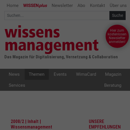
Home
WISSEN
plus
Newsletter
Abo
Kontakt
Über uns
Hier zum
kostenlosen
Newsletter
anmelden!
Das Magazin für Digitalisierung, Vernetzung & Collaboration
News
Themen
Events
WimaCard
Magazin
Services
Beratung
2008/2 | Inhalt |
UNSERE
Wissensmanagement
EMPFEHLUNGEN