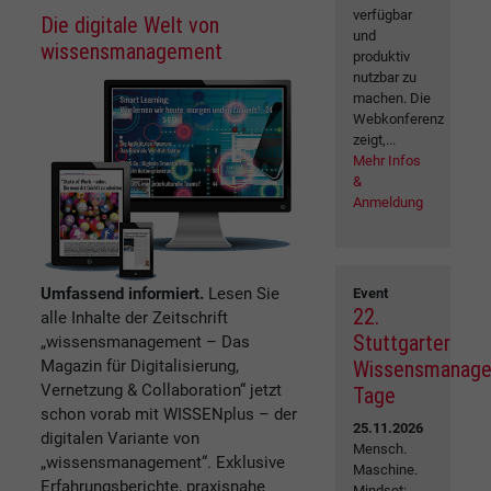
verfügbar
Die digitale Welt von
und
wissensmanagement
produktiv
nutzbar zu
machen. Die
Webkonferenz
zeigt,...
Mehr Infos
&
Anmeldung
Umfassend informiert.
Lesen Sie
Event
22.
alle Inhalte der Zeitschrift
Stuttgarter
„wissensmanagement – Das
Magazin für Digitalisierung,
Wissensmanag
Vernetzung & Collaboration“ jetzt
Tage
schon vorab mit WISSENplus – der
25.11.2026
digitalen Variante von
Mensch.
„wissensmanagement“. Exklusive
Maschine.
Erfahrungsberichte, praxisnahe
Mindset: