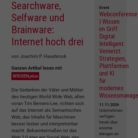
Searchware,
Event
Webconference
Selfware und
| Wissen
Brainware:
im Griff:
Digital.
Internet hoch drei
Intelligent.
Vernetzt.
von Joachim P. Hasebrook
Strategien,
Plattformen
Ganzen Artikel lesen mit
und KI
WISSEN
plus
für
modernes
Die Gedanken der Väter und Mütter
Wissensmanag
des heutigen World Wide Web, allen
voran Tim Berners-Lee, richten sich
11.11.2026
auf das Internet als Semantisches
Unternehmen
verfügen
Web, das Inhalte für Maschinen
heute über
besser lesbar und interpretierbar
enorme
macht. Bekanntermaßen ist das
Mengen an
Web 2.0 aber ein Social Web, das