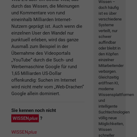
Wissen –
durch das Wissen, die Meinungen
doch häufig
und Kommentare von rund
ist es über
eineinhalb Milliarden Internet-
verschiedene
Systeme
Nutzern geprägt ist. Auch wenn die
verteilt, nur
einzelnen User den Wandel nur
schwer
punktuell erleben, wird das ganze
auffindbar
Ausmaß zum Beispiel in der
oder bleibt in
Übernahme des Videoportals
den Köpfen
„YouTube“ durch die Such- und
einzelner
Mitarbeitender
Werbemaschine Google für rund
verborgen.
1,65 Milliarden US-Dollar
Gleichzeitig
offenkundig: Suchen im Internet
eröffnen KI,
wird nicht mehr vom „Web-Drachen“
moderne
Google allein dominiert.
Wissensplattformen
und
intelligente
Sie kennen noch nicht
Suchtechnologien
WISSEN
plus
?
völlig neue
Möglichkeiten,
Wissen
WISSEN
plus
schneller