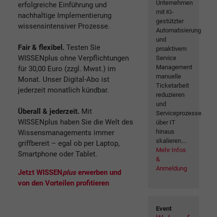
Unternehmen
erfolgreiche Einführung und
mit KI-
nachhaltige Implementierung
gestützter
wissensintensiver Prozesse.
Automatisierung
und
Fair & flexibel.
Testen Sie
proaktivem
WISSENplus ohne Verpflichtungen
Service
Management
für 30,00 Euro (zzgl. Mwst.) im
manuelle
Monat. Unser Digital-Abo ist
Ticketarbeit
jederzeit monatlich kündbar.
reduzieren
und
Überall & jederzeit.
Mit
Serviceprozesse
WISSENplus haben Sie die Welt des
über IT
hinaus
Wissensmanagements immer
skalieren....
griffbereit – egal ob per Laptop,
Mehr Infos
Smartphone oder Tablet.
&
Anmeldung
Jetzt WISSEN
plus
erwerben und
von den Vorteilen profitieren
Event