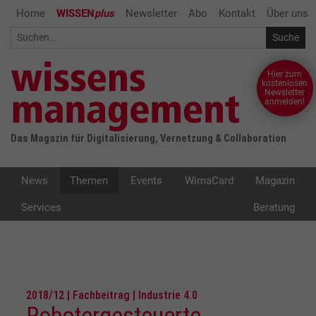
Home
WISSEN
plus
Newsletter
Abo
Kontakt
Über uns
Hier zum
kostenlosen
Newsletter
anmelden!
Das Magazin für Digitalisierung, Vernetzung & Collaboration
News
Themen
Events
WimaCard
Magazin
Services
Beratung
2018/12 | Fachbeitrag | Industrie 4.0
Robotergesteuerte