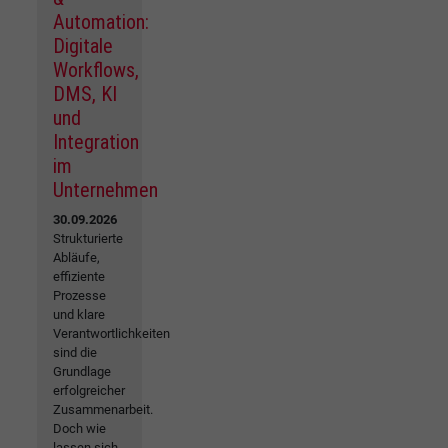
Automation:
Digitale
Workflows,
DMS, KI
und
Integration
im
Unternehmen
30.09.2026
Strukturierte
Abläufe,
effiziente
Prozesse
und klare
Verantwortlichkeiten
sind die
Grundlage
erfolgreicher
Zusammenarbeit.
Doch wie
lassen sich