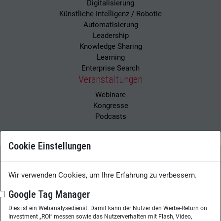
Digitalisierung
Künstliche Intelligenz / Robotic
Automatisierung
Leadership
Knowledge Sharing
Learning
Enterprise Search
Veranstaltungen
Webinare
Kongresse
Podcasts
Cookie Einstellungen
Wissensmanagement Magazin
Impressum
Wir verwenden Cookies, um Ihre Erfahrung zu verbessern.
Datenschutzerklärung
Datenschutz
Google Tag Manager
Dies ist ein Webanalysedienst. Damit kann der Nutzer den Werbe-Return on
Herausgeberin:
Nicole Lehnert
Investment „ROI“ messen sowie das Nutzerverhalten mit Flash, Video,