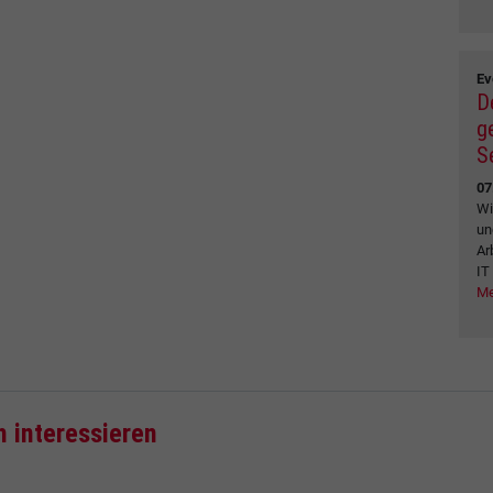
Ev
D
g
S
07
Wi
un
Ar
IT
Me
h interessieren