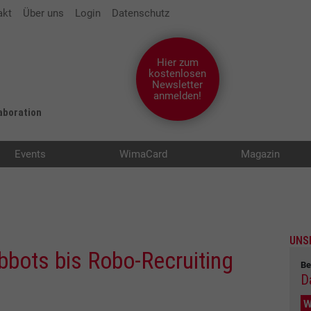
akt
Über uns
Login
Datenschutz
Hier zum
kostenlosen
Newsletter
anmelden!
laboration
Events
WimaCard
Magazin
UNS
obbots bis Robo-Recruiting
Be
D
W