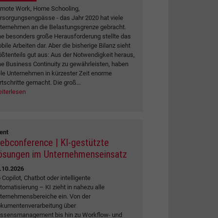
mote Work, Home Schooling,
rsorgungsengpässe - das Jahr 2020 hat viele
ternehmen an die Belastungsgrenze gebracht.
ne besonders große Herausforderung stellte das
bile Arbeiten dar. Aber die bisherige Bilanz sieht
ößtenteils gut aus: Aus der Notwendigkeit heraus,
ne Business Continuity zu gewährleisten, haben
ele Unternehmen in kürzester Zeit enorme
rtschritte gemacht. Die groß...
iterlesen
ent
ebconference | KI-gestützte
ösungen im Unternehmenseinsatz
.10.2026
 Copilot, Chatbot oder intelligente
tomatisierung – KI zieht in nahezu alle
ternehmensbereiche ein. Von der
kumentenverarbeitung über
ssensmanagement bis hin zu Workflow- und