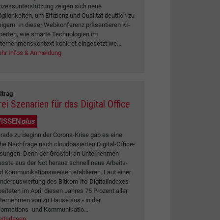
ozessunterstützung zeigen sich neue
glichkeiten, um Effizienz und Qualität deutlich zu
eigern. In dieser Webkonferenz präsentieren KI-
perten, wie smarte Technologien im
ternehmenskontext konkret eingesetzt we...
hr Infos & Anmeldung
itrag
ei Szenarien für das Digital Office
ISSEN
plus
rade zu Beginn der Corona-Krise gab es eine
he Nachfrage nach cloudbasierten Digital-Office-
sungen. Denn der Großteil an Unternehmen
sste aus der Not heraus schnell neue Arbeits-
d Kommunikationsweisen etablieren. Laut einer
nderauswertung des Bitkom-ifo-Digitalindexes
beiteten im April diesen Jahres 75 Prozent aller
ternehmen von zu Hause aus - in der
formations- und Kommunikatio...
iterlesen