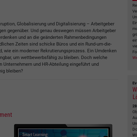
Re
Ve
Un
Ei
ruption, Globalisierung und Digitalisierung – Arbeitgeber
mo
gen gegenüber. Und genau deswegen müssen Arbeitgeber
gr
berdenken und an die geänderten Rahmenbedingungen
ei
lichen Zeiten sind schicke Büros und ein Rund-um-die-
vi
d, wie ein moderner Rekrutierungsprozess. Ein Umdenken
Fo
ingbar, um wettbewerbsfähig zu bleiben. Doch welche
We
 Unternehmern und HR-Abteilung eingeführt und
hig bleiben?
Ev
W
L
28
Ob
ement
Au
Un
Do
Wi