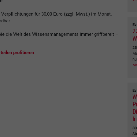
e.
erpflichtungen für 30,00 Euro (zzgl. Mwst.) im Monat.
ndbar.
Ev
2
ie die Welt des Wissensmanagements immer griffbereit –
W
.
25
eilen profitieren
Me
nu
Me
Ev
W
P
D
I
30
St