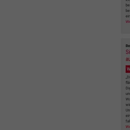
be
be
ei
We
Be
S
a
W
„D
fl
Di
un
Wa
wi
Un
ei
fa
We