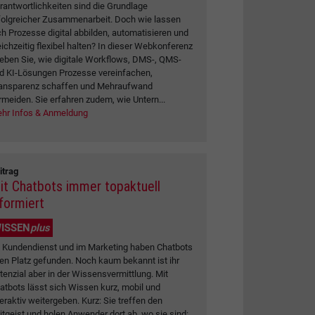
rantwortlichkeiten sind die Grundlage
folgreicher Zusammenarbeit. Doch wie lassen
ch Prozesse digital abbilden, automatisieren und
eichzeitig flexibel halten? In dieser Webkonferenz
leben Sie, wie digitale Workflows, DMS-, QMS-
d KI-Lösungen Prozesse vereinfachen,
ansparenz schaffen und Mehraufwand
rmeiden. Sie erfahren zudem, wie Untern...
hr Infos & Anmeldung
itrag
it Chatbots immer topaktuell
nformiert
ISSEN
plus
 Kundendienst und im Marketing haben Chatbots
ren Platz gefunden. Noch kaum bekannt ist ihr
tenzial aber in der Wissensvermittlung. Mit
atbots lässt sich Wissen kurz, mobil und
teraktiv weitergeben. Kurz: Sie treffen den
itgeist und holen Anwender dort ab, wo sie sind: