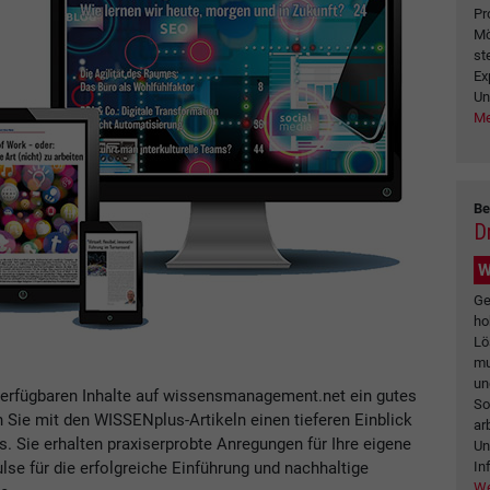
Pr
Mö
st
Ex
Un
Me
Be
Dr
W
Ge
ho
Lö
mu
un
verfügbaren Inhalte auf wissensmanagement.net ein gutes
So
n Sie mit den WISSENplus-Artikeln einen tieferen Einblick
ar
Sie erhalten praxiserprobte Anregungen für Ihre eigene
Un
In
se für die erfolgreiche Einführung und nachhaltige
We