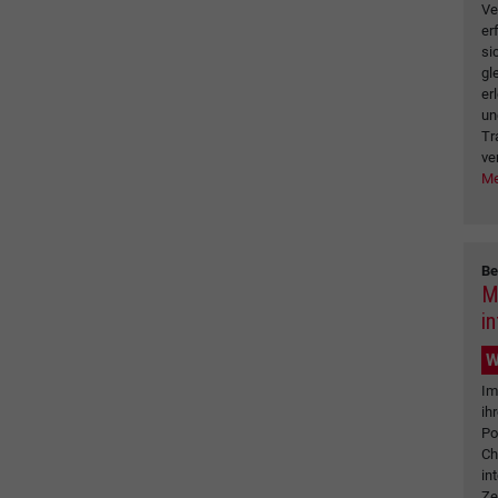
Ve
er
si
gl
er
un
Tr
ve
Me
Be
M
i
W
Im
ih
Po
Ch
in
Ze