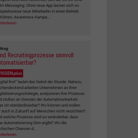
im Messaging. Ohne neue App lassen sich so
ispielsweise neue Mitarbeiter in einen Betrieb
nführen, Awareness-Kampa...
iterlesen
itrag
ind Recruitingprozesse sinnvoll
utomatisierbar?
ISSEN
plus
igital first“ lautet das Gebot der Stunde. Nahezu
ächendeckend arbeiten Unternehmen an ihrer
gitalisierungsstrategie, analysieren ihre Prozesse
d stoßen an Grenzen der Automatisierbarkeit.
s ist standardisierbar? Wo können und wollen
r auch in Zukunft auf Menschen nicht verzichten?
d welche Prozesse sind so veränderbar, dass
ne Automatisierung Sinn ergibt? Wo die
ktischen Chancen d...
iterlesen