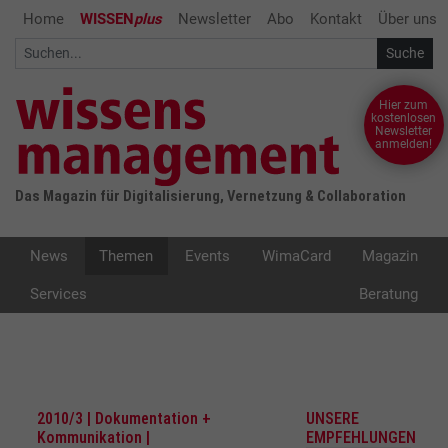
Home
WISSEN
plus
Newsletter
Abo
Kontakt
Über uns
Hier zum
kostenlosen
Newsletter
anmelden!
Das Magazin für Digitalisierung, Vernetzung & Collaboration
News
Themen
Events
WimaCard
Magazin
Services
Beratung
2010/3 | Dokumentation +
UNSERE
Kommunikation |
EMPFEHLUNGEN