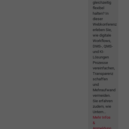
gleichzeitig
flexibel
halten? In
dieser
Webkonferenz
erleben Sie,
wie digitale
Workflows,
DMS-, QMS-
und KI-
Lösungen
Prozesse
vereinfachen,
Transparenz
schaffen
und
Mehraufwand
vermeiden.
Sie erfahren
zudem, wie
Untern...
Mehr Infos
&
Anmeldung