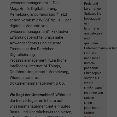
„wissensmanagement – Das
Preis und
Magazin für Digitalisierung,
kurzfristige
Spitzen. Sie
Vernetzung & Collaboration“ jetzt
bevorzugen
schon vorab mit WISSENplus – der
ein
digitalen Variante von
langfristig
„wissensmanagement“. Exklusive
ausgelegtes
Erfahrungsberichte, praxisnahe
und
Anwender-Storys und neueste
gesundes
Unternehmenswachst
Trends aus den Bereichen
Ein Blick
Digitalisierung,
nach innen
Prozessmanagement, Künstliche
und die
Intelligenz, Internet of Things,
passende
Collaboration, smarte Vernetzung,
Philosophie
Wissenstransfer,
sorgen für
Dokumentenmanagement & Co.
wahre
Größe. Ganz
im Sinne von
Wo liegt der Unterschied?
Während
Kaizen.
die frei verfügbaren Inhalte auf
Denn
wissensmanagement.net ein gutes
japanische
Basis- und Überblickswissen bieten,
Untern...