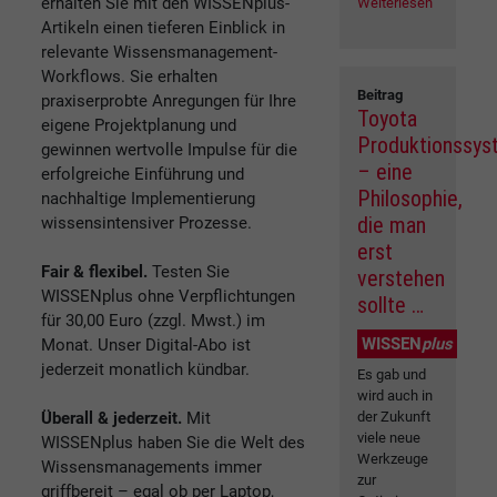
erhalten Sie mit den WISSENplus-
Weiterlesen
Artikeln einen tieferen Einblick in
relevante Wissensmanagement-
Workflows. Sie erhalten
Beitrag
praxiserprobte Anregungen für Ihre
Toyota
eigene Projektplanung und
Produktionssy
gewinnen wertvolle Impulse für die
– eine
erfolgreiche Einführung und
Philosophie,
nachhaltige Implementierung
die man
wissensintensiver Prozesse.
erst
Fair & flexibel.
Testen Sie
verstehen
WISSENplus ohne Verpflichtungen
sollte …
für 30,00 Euro (zzgl. Mwst.) im
WISSEN
plus
Monat. Unser Digital-Abo ist
jederzeit monatlich kündbar.
Es gab und
wird auch in
Überall & jederzeit.
Mit
der Zukunft
viele neue
WISSENplus haben Sie die Welt des
Werkzeuge
Wissensmanagements immer
zur
griffbereit – egal ob per Laptop,