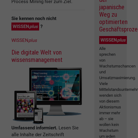
Process Mining hier zum Ziel.
japanische
Weg zu
Sie kennen noch nicht
optimierten
WISSEN
plus
?
Geschäftsproz
WISSEN
plus
WISSEN
plus
Alle
Die digitale Welt von
sprechen
wissensmanagement
von
Wachstumschancen
und
Umsatzmaximierung.
Viele
Mittelstandsunterneh
wenden sich
von diesem
Aktionismus
immer mehr
ab – sie
wollen kein
Umfassend informiert.
Lesen Sie
Wachstum
alle Inhalte der Zeitschrift
um jeden