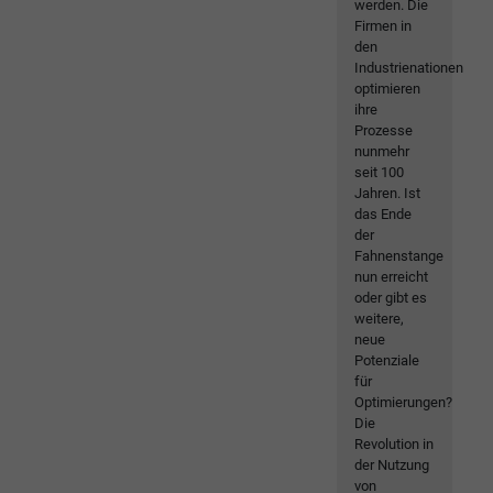
werden. Die
Firmen in
den
Industrienationen
optimieren
ihre
Prozesse
nunmehr
seit 100
Jahren. Ist
das Ende
der
Fahnenstange
nun erreicht
oder gibt es
weitere,
neue
Potenziale
für
Optimierungen?
Die
Revolution in
der Nutzung
von