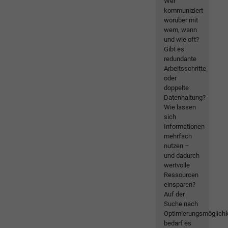
Wer
kommuniziert
worüber mit
wem, wann
und wie oft?
Gibt es
redundante
Arbeitsschritte
oder
doppelte
Datenhaltung?
Wie lassen
sich
Informationen
mehrfach
nutzen –
und dadurch
wertvolle
Ressourcen
einsparen?
Auf der
Suche nach
Optimierungsmöglichk
bedarf es