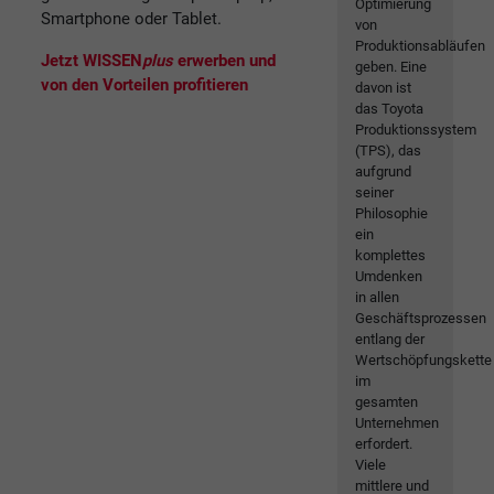
Optimierung
Smartphone oder Tablet.
von
Produktionsabläufen
Jetzt WISSEN
plus
erwerben und
geben. Eine
von den Vorteilen profitieren
davon ist
das Toyota
Produktionssystem
(TPS), das
aufgrund
seiner
Philosophie
ein
komplettes
Umdenken
in allen
Geschäftsprozessen
entlang der
Wertschöpfungskette
im
gesamten
Unternehmen
erfordert.
Viele
mittlere und