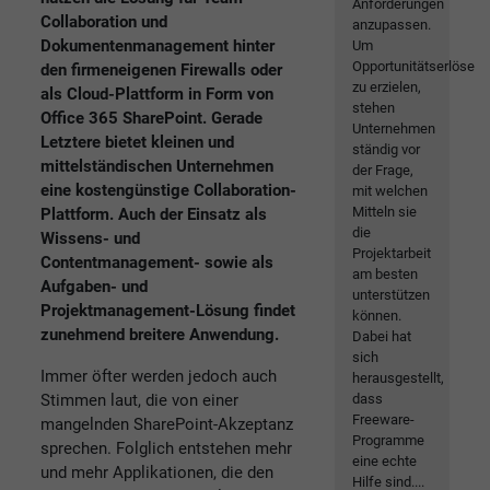
Anforderungen
Collaboration und
anzupassen.
Dokumentenmanagement hinter
Um
Opportunitätserlöse
den firmeneigenen Firewalls oder
zu erzielen,
als Cloud-Plattform in Form von
stehen
Office 365 SharePoint. Gerade
Unternehmen
Letztere bietet kleinen und
ständig vor
mittelständischen Unternehmen
der Frage,
eine kostengünstige Collaboration-
mit welchen
Mitteln sie
Plattform. Auch der Einsatz als
die
Wissens- und
Projektarbeit
Contentmanagement- sowie als
am besten
Aufgaben- und
unterstützen
Projektmanagement-Lösung findet
können.
zunehmend breitere Anwendung.
Dabei hat
sich
Immer öfter werden jedoch auch
herausgestellt,
Stimmen laut, die von einer
dass
Freeware-
mangelnden SharePoint-Akzeptanz
Programme
sprechen. Folglich entstehen mehr
eine echte
und mehr Applikationen, die den
Hilfe sind....