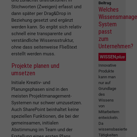
Beitrag
Stichworten (Zweigen) erfasst und
Welches
dann später per Drag&Drop in
Wissensmanag
Beziehung gesetzt und ergänzt
System
werden kann. So ergibt sich relativ
passt
schnell eine transparente und
zum
verständliche Wissensstruktur,
Unternehmen?
ohne dass seitenweise Fließtext
erstellt werden muss.
WISSEN
plus
Projekte planen und
Innovative
Produkte
umsetzen
kann man
Initiale Kreativ- und
nur auf
Grundlage
Planungsphasen sind in den
des
meisten Projektmanagement-
Wissens
Systemen nur schwer umzusetzen.
von
Auch SharePoint beinhaltet keine
Mitarbeitern
speziellen Funktionen, die bei der
entwickeln.
gemeinsamen, initialen
Da
Abstimmung im Team und der
wissensbasierte
Tätigkeiten
Erstellung eines ersten Plans