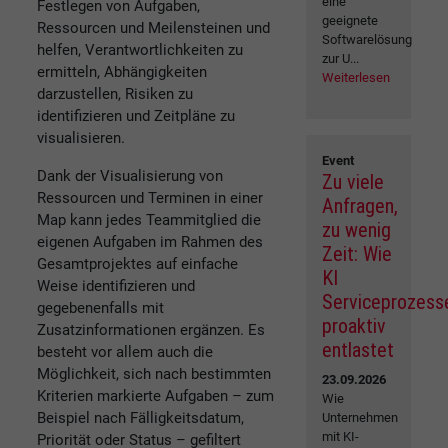
eine
Festlegen von Aufgaben,
geeignete
Ressourcen und Meilensteinen und
Softwarelösung
helfen, Verantwortlichkeiten zu
zur U...
ermitteln, Abhängigkeiten
Weiterlesen
darzustellen, Risiken zu
identifizieren und Zeitpläne zu
visualisieren.
Event
Dank der Visualisierung von
Zu viele
Ressourcen und Terminen in einer
Anfragen,
Map kann jedes Teammitglied die
zu wenig
eigenen Aufgaben im Rahmen des
Zeit: Wie
Gesamtprojektes auf einfache
KI
Weise identifizieren und
Serviceprozess
gegebenenfalls mit
proaktiv
Zusatzinformationen ergänzen. Es
entlastet
besteht vor allem auch die
Möglichkeit, sich nach bestimmten
23.09.2026
Kriterien markierte Aufgaben – zum
Wie
Beispiel nach Fälligkeitsdatum,
Unternehmen
mit KI-
Priorität oder Status – gefiltert