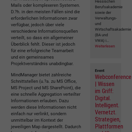
Hessischen
Mails oder komplexeren Systemen.
Berufsakademie
D.?h. in den meisten Fällen sind die
sowie der
erforderlichen Informationen zwar
Verwaltungs-
und
verfügbar, jedoch über viele
Wirtschaftsakademie
verschiedene Informationsquellen
(BA und
verteilt, so dass ein allgemeiner
VWA) i...
Überblick fehlt. Dieser ist jedoch
Weiterlesen
für eine erfolgreiche Teamarbeit
und ein gemeinsames
Projektverständnis unabdingbar.
Event
MindManager bietet zahlreiche
Webconference
Schnittstellen (u.?a. zu MS Office,
| Wissen
MS Project und MS SharePoint), die
im Griff:
eine schnelle Aggregation verteilter
Digital.
Informationen erlauben. Dazu
Intelligent.
werden diese Informationen nicht
Vernetzt.
einfach nur verlinkt, sondern
Strategien,
unmittelbar im Kontext der
Plattformen
jeweiligen Map dargestellt. Dadurch