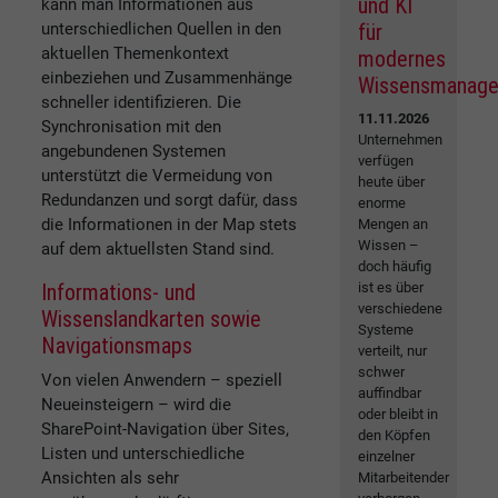
und KI
kann man Informationen aus
unterschiedlichen Quellen in den
für
aktuellen Themenkontext
modernes
einbeziehen und Zusammenhänge
Wissensmanag
schneller identifizieren. Die
11.11.2026
Synchronisation mit den
Unternehmen
angebundenen Systemen
verfügen
unterstützt die Vermeidung von
heute über
Redundanzen und sorgt dafür, dass
enorme
die Informationen in der Map stets
Mengen an
Wissen –
auf dem aktuellsten Stand sind.
doch häufig
Informations- und
ist es über
verschiedene
Wissenslandkarten sowie
Systeme
Navigationsmaps
verteilt, nur
schwer
Von vielen Anwendern – speziell
auffindbar
Neueinsteigern – wird die
oder bleibt in
SharePoint-Navigation über Sites,
den Köpfen
Listen und unterschiedliche
einzelner
Ansichten als sehr
Mitarbeitender