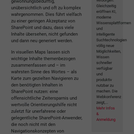
verborgen.
gewöhnungsbedürftig,
Gleichzeitig
unübersichtlich und oft zu komplex
eröffnen KI,
wahrgenommen. Dies führt vielfach
moderne
zu einer geringen Akzeptanz von
Wissensplattformen
SharePoint und dazu, dass viele
und
Inhalte übersehen, nicht gefunden
intelligente
Suchtechnologien
und dann neu generiert werden.
völlig neue
Möglichkeiten,
In visuellen Maps lassen sich
Wissen
wichtige Inhalte themenbezogen
schneller
zusammenfassen und – im
verfügbar
wahrsten Sinne des Wortes – als
und
Karte zum gezielten Navigieren zu
produktiv
den benötigten Inhalten in
nutzbar zu
SharePoint nutzen: eine
machen. Die
Webkonferenz
offensichtliche Zeitersparnis und
zeigt,...
wertvolle Orientierungshilfe nicht
Mehr Infos
zuletzt für unerfahrene oder
&
gelegentliche SharePoint-Anwender,
Anmeldung
die noch nicht mit den
Navigationskonzepten von