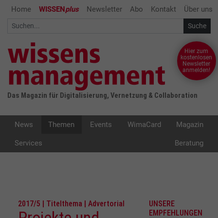
Home
WISSEN
plus
Newsletter
Abo
Kontakt
Über uns
Hier zum
kostenlosen
Newsletter
anmelden!
Das Magazin für Digitalisierung, Vernetzung & Collaboration
News
Themen
Events
WimaCard
Magazin
Services
Beratung
2017/5 | Titelthema | Advertorial
UNSERE
Projekte und
EMPFEHLUNGEN