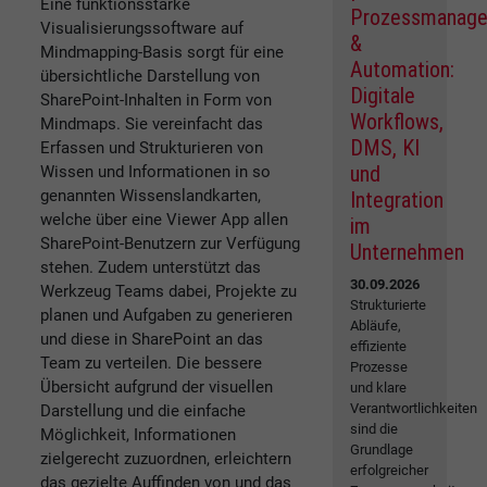
Eine funktionsstarke
Prozessmanag
Visualisierungssoftware auf
&
Mindmapping-Basis sorgt für eine
Automation:
übersichtliche Darstellung von
Digitale
SharePoint-Inhalten in Form von
Workflows,
Mindmaps. Sie vereinfacht das
DMS, KI
Erfassen und Strukturieren von
und
Wissen und Informationen in so
genannten Wissenslandkarten,
Integration
welche über eine Viewer App allen
im
SharePoint-Benutzern zur Verfügung
Unternehmen
stehen. Zudem unterstützt das
30.09.2026
Werkzeug Teams dabei, Projekte zu
Strukturierte
planen und Aufgaben zu generieren
Abläufe,
und diese in SharePoint an das
effiziente
Team zu verteilen. Die bessere
Prozesse
Übersicht aufgrund der visuellen
und klare
Verantwortlichkeiten
Darstellung und die einfache
sind die
Möglichkeit, Informationen
Grundlage
zielgerecht zuzuordnen, erleichtern
erfolgreicher
das gezielte Auffinden von und das