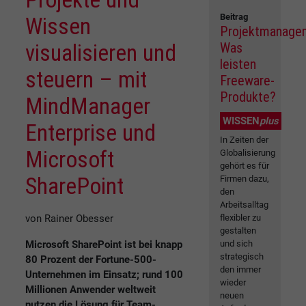
Beitrag
Wissen
Projektmanage
visualisieren und
Was
leisten
steuern – mit
Freeware-
Produkte?
MindManager
WISSEN
plus
Enterprise und
In Zeiten der
Microsoft
Globalisierung
gehört es für
SharePoint
Firmen dazu,
den
Arbeitsalltag
von Rainer Obesser
flexibler zu
gestalten
Microsoft SharePoint ist bei knapp
und sich
strategisch
80 Prozent der Fortune-500-
den immer
Unternehmen im Einsatz; rund 100
wieder
Millionen Anwender weltweit
neuen
nutzen die Lösung für Team-