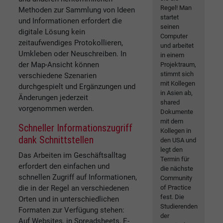
Regel! Man
Methoden zur Sammlung von Ideen
startet
und Informationen erfordert die
seinen
digitale Lösung kein
Computer
zeitaufwendiges Protokollieren,
und arbeitet
Umkleben oder Neuschreiben. In
in einem
der Map-Ansicht können
Projektraum,
stimmt sich
verschiedene Szenarien
mit Kollegen
durchgespielt und Ergänzungen und
in Asien ab,
Änderungen jederzeit
shared
vorgenommen werden.
Dokumente
mit dem
Schneller Informationszugriff
Kollegen in
dank Schnittstellen
den USA und
legt den
Das Arbeiten im Geschäftsalltag
Termin für
erfordert den einfachen und
die nächste
schnellen Zugriff auf Informationen,
Community
die in der Regel an verschiedenen
of Practice
fest. Die
Orten und in unterschiedlichen
Studierenden
Formaten zur Verfügung stehen:
der
Auf Websites, in Spreadsheets, E-