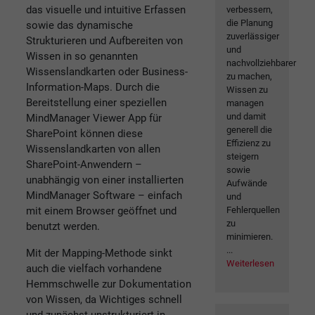
das visuelle und intuitive Erfassen
verbessern,
die Planung
sowie das dynamische
zuverlässiger
Strukturieren und Aufbereiten von
und
Wissen in so genannten
nachvollziehbarer
Wissenslandkarten oder Business-
zu machen,
Information-Maps. Durch die
Wissen zu
Bereitstellung einer speziellen
managen
und damit
MindManager Viewer App für
generell die
SharePoint können diese
Effizienz zu
Wissenslandkarten von allen
steigern
SharePoint-Anwendern –
sowie
unabhängig von einer installierten
Aufwände
MindManager Software – einfach
und
mit einem Browser geöffnet und
Fehlerquellen
zu
benutzt werden.
minimieren.
...
Mit der Mapping-Methode sinkt
Weiterlesen
auch die vielfach vorhandene
Hemmschwelle zur Dokumentation
von Wissen, da Wichtiges schnell
und zunächst unstrukturiert in