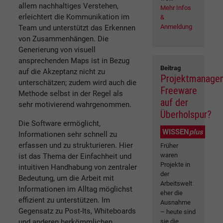
allem nachhaltiges Verstehen,
Mehr Infos
erleichtert die Kommunikation im
&
Anmeldung
Team und unterstützt das Erkennen
von Zusammenhängen. Die
Generierung von visuell
ansprechenden Maps ist in Bezug
Beitrag
auf die Akzeptanz nicht zu
Projektmanage
unterschätzen; zudem wird auch die
Freeware
Methode selbst in der Regel als
auf der
sehr motivierend wahrgenommen.
Überholspur?
Die Software ermöglicht,
WISSEN
plus
Informationen sehr schnell zu
erfassen und zu strukturieren. Hier
Früher
waren
ist das Thema der Einfachheit und
Projekte in
intuitiven Handhabung von zentraler
der
Bedeutung, um die Arbeit mit
Arbeitswelt
Informationen im Alltag möglichst
eher die
effizient zu unterstützen. Im
Ausnahme
Gegensatz zu Post-Its, Whiteboards
– heute sind
und anderen herkömmlichen
sie die