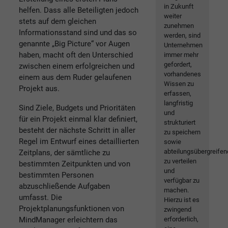
in Zukunft
helfen. Dass alle Beteiligten jedoch
weiter
stets auf dem gleichen
zunehmen
Informationsstand sind und das so
werden, sind
genannte „Big Picture“ vor Augen
Unternehmen
haben, macht oft den Unterschied
immer mehr
gefordert,
zwischen einem erfolgreichen und
vorhandenes
einem aus dem Ruder gelaufenen
Wissen zu
Projekt aus.
erfassen,
langfristig
Sind Ziele, Budgets und Prioritäten
und
für ein Projekt einmal klar definiert,
strukturiert
besteht der nächste Schritt in aller
zu speichern
Regel im Entwurf eines detaillierten
sowie
abteilungsübergreifen
Zeitplans, der sämtliche zu
zu verteilen
bestimmten Zeitpunkten und von
und
bestimmten Personen
verfügbar zu
abzuschließende Aufgaben
machen.
umfasst. Die
Hierzu ist es
Projektplanungsfunktionen von
zwingend
MindManager erleichtern das
erforderlich,