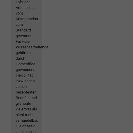
Hybrides
Arbeiten ist
vom
Krisenmodus
zum
Standard
geworden.
Für viele
Wissensarbeitende
gehört die
durch
Homeoffice
gewonnene
Flexibilität
inzwischen
zu den
beliebtesten
Benefits und
gilt heute
vielerorts als
nicht mehr
verhandelbar.
Gleichzeitig
zeigt sich in