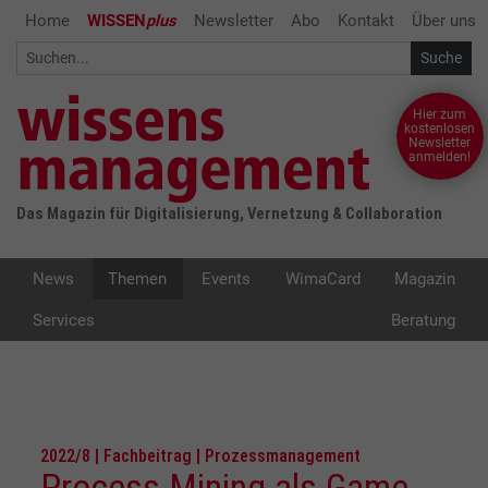
Home
WISSEN
plus
Newsletter
Abo
Kontakt
Über uns
Hier zum
kostenlosen
Newsletter
anmelden!
Das Magazin für Digitalisierung, Vernetzung & Collaboration
News
Themen
Events
WimaCard
Magazin
Services
Beratung
2022/8 | Fachbeitrag | Prozessmanagement
Process Mining als Game