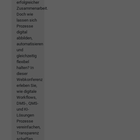
erfolgreicher
Zusammenarbeit.
Doch wie
lassen sich
Prozesse
digital
abbilden,
automatisieren
und
gleichzeitig
flexibel
halten? In
dieser
Webkonferenz
erleben Sie,
wie digitale
Workflows,
DMS-, QMS-
und KI-
Lösungen
Prozesse
vereinfachen,
Transparenz
schaffen