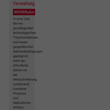
Verwaltung
WISSEN
plus
In einer Zeit,
die von
grundlegenden
technologischen
Transformationen
und neuen
geopolitischen
Rahmenbedingungen
geprägt ist,
steht der
öffentliche
Sektor vor
der
Herausforderung,
zunehmend
komplexe
Prozesse
und
Maßnahmen
effektiv