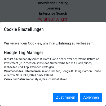
Knowledge Sharing
Learning
Enterprise Search
Veranstaltungen
Webinare
Cookie Einstellungen
Kongresse
Podcasts
Wir verwenden Cookies, um Ihre Erfahrung zu verbessern.
Google Tag Manager
Dies ist ein Webanalysedienst. Damit kann der Nutzer den Werbe-Return on
Investment „ROI“ messen sowie das Nutzerverhalten mit Flash, Video,
Wissensmanagement Magazin
Impressum
Webseiten und Applikationen verfolgen.
Datenschutzerklärung
Datenschutz
Verarbeitendes Unternehmen
Ireland Limited, Google Building Gordon House,
4 Barrow St, Dublin, D04 E5W5, Ireland
Zweck der Daten
Webanalyse, Besucherstatistiken
Herausgeberin:
Nicole Lehnert
Westheimer Str. 18
86356 Neusäß
Zustimmen
Ablehnen
Telefon:
+49 (0)821 48685-290