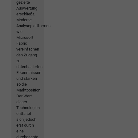
gezielte
Auswertung
erschließt.
Moderne
Analyseplattformen
wie
Microsoft
Fabric
vereinfachen
den Zugang
zu
datenbasierten
Erkenntnissen
und stärken
so die
Marktposition.
Der Wert
dieser
Technologien
entfaltet
sich jedoch
erst durch
eine
durchdachte