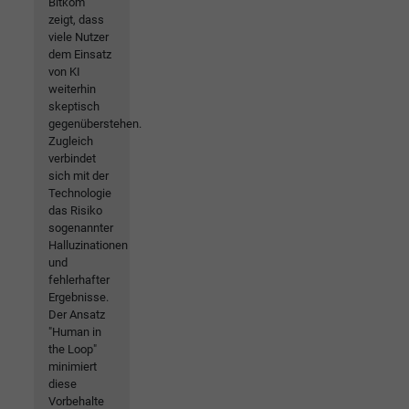
Bitkom
zeigt, dass
viele Nutzer
dem Einsatz
von KI
weiterhin
skeptisch
gegenüberstehen.
Zugleich
verbindet
sich mit der
Technologie
das Risiko
sogenannter
Halluzinationen
und
fehlerhafter
Ergebnisse.
Der Ansatz
"Human in
the Loop"
minimiert
diese
Vorbehalte