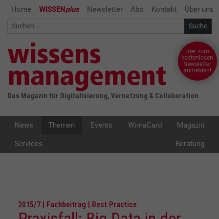
Home
WISSEN
plus
Newsletter
Abo
Kontakt
Über uns
Hier zum
kostenlosen
Newsletter
anmelden!
Das Magazin für Digitalisierung, Vernetzung & Collaboration
News
Themen
Events
WimaCard
Magazin
Services
Beratung
2015/7 | Fachbeitrag | Best Practice
Praxisfall: Big Data in der