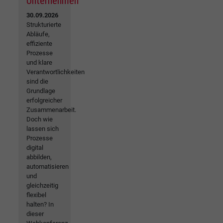
Unternehmen
30.09.2026
Strukturierte
Abläufe,
effiziente
Prozesse
und klare
Verantwortlichkeiten
sind die
Grundlage
erfolgreicher
Zusammenarbeit.
Doch wie
lassen sich
Prozesse
digital
abbilden,
automatisieren
und
gleichzeitig
flexibel
halten? In
dieser