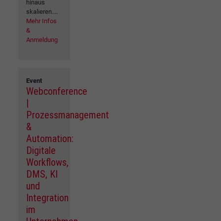
hinaus
skalieren....
Mehr Infos
&
Anmeldung
Event
Webconference
|
Prozessmanagement
&
Automation:
Digitale
Workflows,
DMS, KI
und
Integration
im