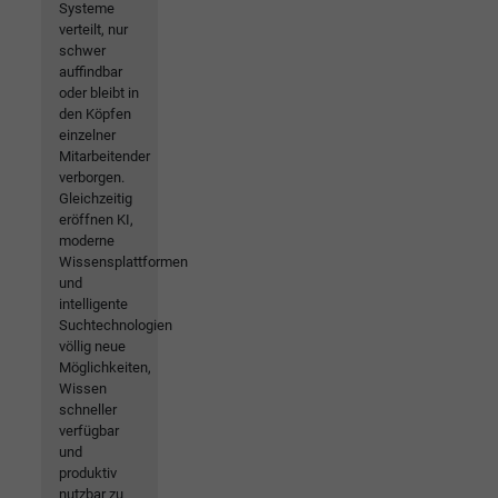
Systeme
verteilt, nur
schwer
auffindbar
oder bleibt in
den Köpfen
einzelner
Mitarbeitender
verborgen.
Gleichzeitig
eröffnen KI,
moderne
Wissensplattformen
und
intelligente
Suchtechnologien
völlig neue
Möglichkeiten,
Wissen
schneller
verfügbar
und
produktiv
nutzbar zu