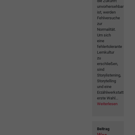
die Zukunft
unvorhersehbar
ist, werden
Fehlversuche
zur
Normalität.
Um sich
eine
fehlertolerante
Lernkultur
zu
erschließen,
sind
Storylistening,
Storytelling
und eine
Erzählwerkstatt
erste Wahl...
Weiterlesen
Beitrag