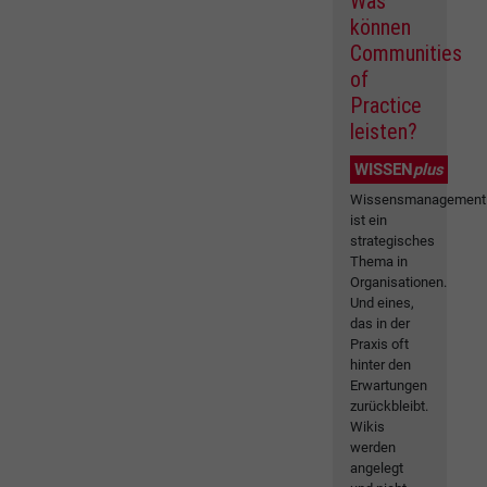
Was
können
Communities
of
Practice
leisten?
WISSEN
plus
Wissensmanagement
ist ein
strategisches
Thema in
Organisationen.
Und eines,
das in der
Praxis oft
hinter den
Erwartungen
zurückbleibt.
Wikis
werden
angelegt