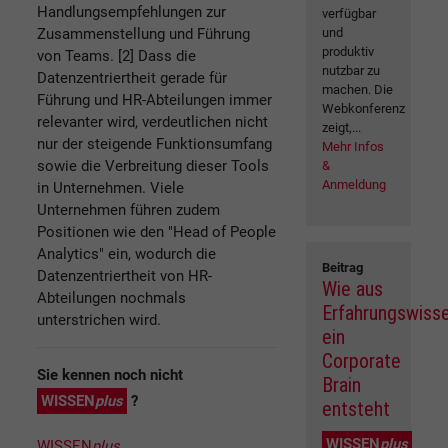
Handlungsempfehlungen zur
verfügbar
Zusammenstellung und Führung
und
produktiv
von Teams. [2] Dass die
nutzbar zu
Datenzentriertheit gerade für
machen. Die
Führung und HR-Abteilungen immer
Webkonferenz
relevanter wird, verdeutlichen nicht
zeigt,...
nur der steigende Funktionsumfang
Mehr Infos
sowie die Verbreitung dieser Tools
&
Anmeldung
in Unternehmen. Viele
Unternehmen führen zudem
Positionen wie den "Head of People
Analytics" ein, wodurch die
Beitrag
Datenzentriertheit von HR-
Wie aus
Abteilungen nochmals
Erfahrungswiss
unterstrichen wird.
ein
Corporate
Sie kennen noch nicht
Brain
WISSEN
plus
?
entsteht
WISSEN
plus
WISSEN
plus