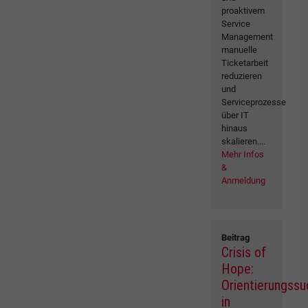
proaktivem
Service
Management
manuelle
Ticketarbeit
reduzieren
und
Serviceprozesse
über IT
hinaus
skalieren....
Mehr Infos
&
Anmeldung
Beitrag
Crisis of
Hope:
Orientierungss
in