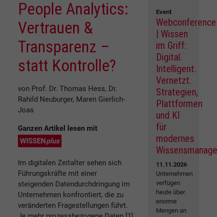
People Analytics:
Event
Webconference
Vertrauen &
| Wissen
Transparenz –
im Griff:
Digital.
statt Kontrolle?
Intelligent.
Vernetzt.
von Prof. Dr. Thomas Hess, Dr.
Strategien,
Rahild Neuburger, Maren Gierlich-
Plattformen
Joas
und KI
für
Ganzen Artikel lesen mit
modernes
WISSEN
plus
Wissensmanag
Im digitalen Zeitalter sehen sich
11.11.2026
Führungskräfte mit einer
Unternehmen
verfügen
steigenden Datendurchdringung im
heute über
Unternehmen konfrontiert, die zu
enorme
veränderten Fragestellungen führt.
Mengen an
Je mehr prozessbezogene Daten [1]