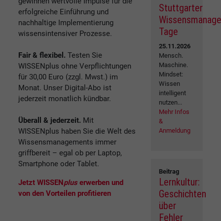
gewinnen wertvolle Impulse für die
Stuttgarter
erfolgreiche Einführung und
Wissensmanag
nachhaltige Implementierung
Tage
wissensintensiver Prozesse.
25.11.2026
Fair & flexibel.
Testen Sie
Mensch.
Maschine.
WISSENplus ohne Verpflichtungen
Mindset:
für 30,00 Euro (zzgl. Mwst.) im
Wissen
Monat. Unser Digital-Abo ist
intelligent
jederzeit monatlich kündbar.
nutzen...
Mehr Infos
Überall & jederzeit.
Mit
&
WISSENplus haben Sie die Welt des
Anmeldung
Wissensmanagements immer
griffbereit – egal ob per Laptop,
Smartphone oder Tablet.
Beitrag
Lernkultur:
Jetzt WISSEN
plus
erwerben und
Geschichten
von den Vorteilen profitieren
über
Fehler