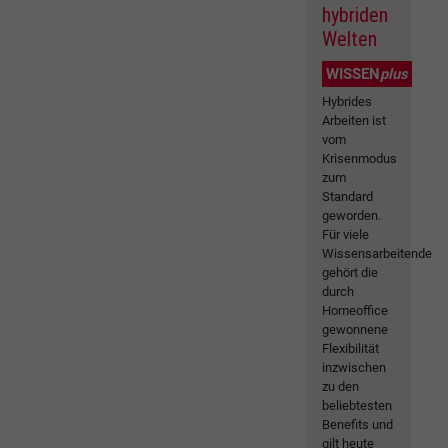
hybriden
Welten
WISSEN
plus
Hybrides
Arbeiten ist
vom
Krisenmodus
zum
Standard
geworden.
Für viele
Wissensarbeitende
gehört die
durch
Homeoffice
gewonnene
Flexibilität
inzwischen
zu den
beliebtesten
Benefits und
gilt heute