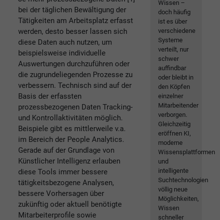
Wissen –
bei der täglichen Bewältigung der
doch häufig
Tätigkeiten am Arbeitsplatz erfasst
ist es über
werden, desto besser lassen sich
verschiedene
Systeme
diese Daten auch nutzen, um
verteilt, nur
beispielsweise individuelle
schwer
Auswertungen durchzuführen oder
auffindbar
die zugrundeliegenden Prozesse zu
oder bleibt in
verbessern. Technisch sind auf der
den Köpfen
Basis der erfassten
einzelner
Mitarbeitender
prozessbezogenen Daten Tracking-
verborgen.
und Kontrollaktivitäten möglich.
Gleichzeitig
Beispiele gibt es mittlerweile v.a.
eröffnen KI,
im Bereich der People Analytics.
moderne
Gerade auf der Grundlage von
Wissensplattformen
Künstlicher Intelligenz erlauben
und
intelligente
diese Tools immer bessere
Suchtechnologien
tätigkeitsbezogene Analysen,
völlig neue
bessere Vorhersagen über
Möglichkeiten,
zukünftig oder aktuell benötigte
Wissen
Mitarbeiterprofile sowie
schneller