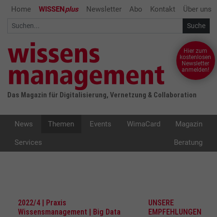
Home
WISSEN
plus
Newsletter
Abo
Kontakt
Über uns
Hier zum
kostenlosen
Newsletter
anmelden!
Das Magazin für Digitalisierung, Vernetzung & Collaboration
News
Themen
Events
WimaCard
Magazin
Services
Beratung
2022/4 | Praxis
UNSERE
Wissensmanagement | Big Data
EMPFEHLUNGEN