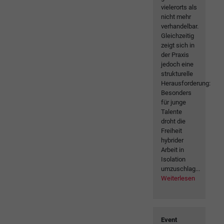
vielerorts als
nicht mehr
verhandelbar.
Gleichzeitig
zeigt sich in
der Praxis
jedoch eine
strukturelle
Herausforderung:
Besonders
für junge
Talente
droht die
Freiheit
hybrider
Arbeit in
Isolation
umzuschlag...
Weiterlesen
Event