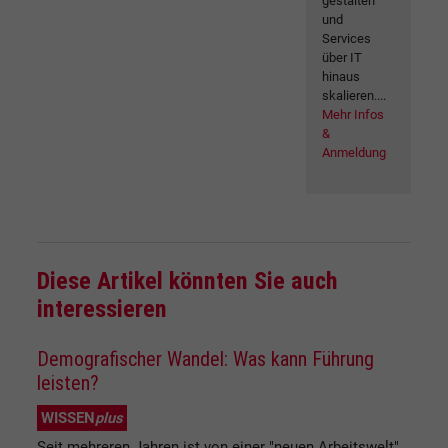
gestalten
und
Services
über IT
hinaus
skalieren....
Mehr Infos
&
Anmeldung
Diese Artikel könnten Sie auch
interessieren
Demografischer Wandel: Was kann Führung
leisten?
WISSEN
plus
Seit mehreren Jahren ist von einer "neuen Arbeitswelt"