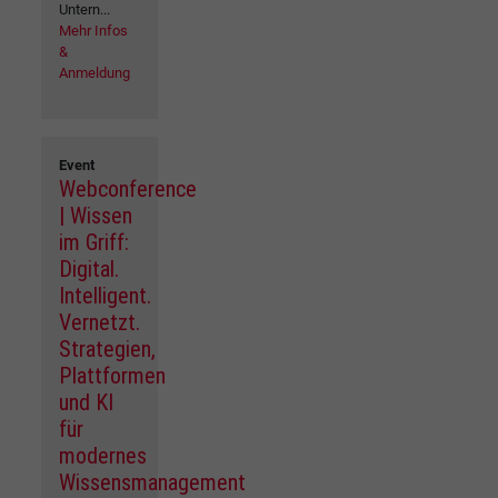
Untern...
Mehr Infos
&
Anmeldung
Event
Webconference
| Wissen
im Griff:
Digital.
Intelligent.
Vernetzt.
Strategien,
Plattformen
und KI
für
modernes
Wissensmanagement