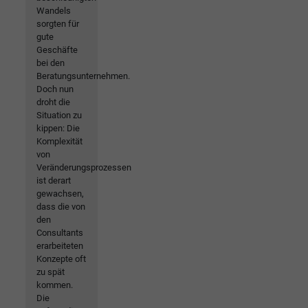
Wandels
sorgten für
gute
Geschäfte
bei den
Beratungsunternehmen.
Doch nun
droht die
Situation zu
kippen: Die
Komplexität
von
Veränderungsprozessen
ist derart
gewachsen,
dass die von
den
Consultants
erarbeiteten
Konzepte oft
zu spät
kommen.
Die