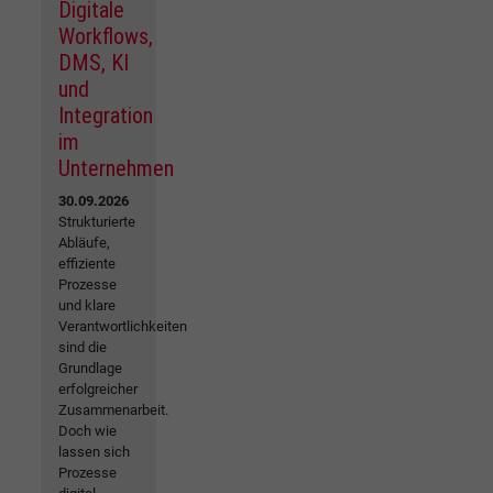
Digitale
Workflows,
DMS, KI
und
Integration
im
Unternehmen
30.09.2026
Strukturierte
Abläufe,
effiziente
Prozesse
und klare
Verantwortlichkeiten
sind die
Grundlage
erfolgreicher
Zusammenarbeit.
Doch wie
lassen sich
Prozesse