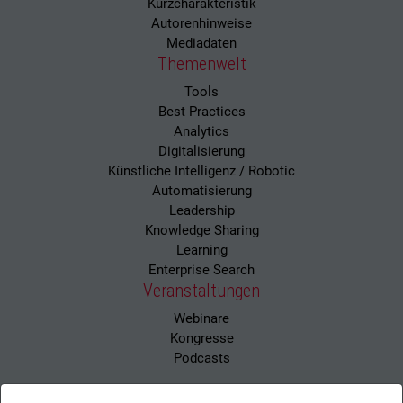
Kurzcharakteristik
Autorenhinweise
Mediadaten
Themenwelt
Tools
Best Practices
Analytics
Digitalisierung
Künstliche Intelligenz / Robotic
Automatisierung
Leadership
Knowledge Sharing
Learning
Enterprise Search
Veranstaltungen
Webinare
Kongresse
Podcasts