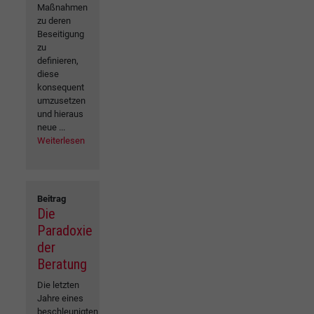
Maßnahmen
zu deren
Beseitigung
zu
definieren,
diese
konsequent
umzusetzen
und hieraus
neue ...
Weiterlesen
Beitrag
Die
Paradoxie
der
Beratung
Die letzten
Jahre eines
beschleunigten