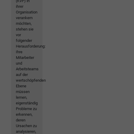
(KVP) in
ihrer
Organisation
verankern
möchten,
stehen sie
vor
folgender
Herausforderung:
Ihre
Mitarbeiter
und
Arbeitsteams
auf der
wertschöpfenden
Ebene
müssen
lernen,
eigenständig
Probleme zu
erkennen,
deren
Ursachen zu
analysieren,