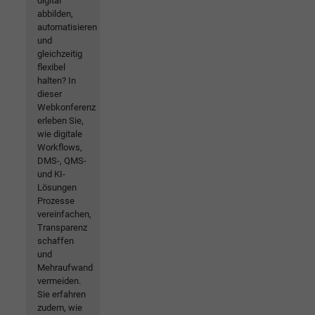
digital
abbilden,
automatisieren
und
gleichzeitig
flexibel
halten? In
dieser
Webkonferenz
erleben Sie,
wie digitale
Workflows,
DMS-, QMS-
und KI-
Lösungen
Prozesse
vereinfachen,
Transparenz
schaffen
und
Mehraufwand
vermeiden.
Sie erfahren
zudem, wie