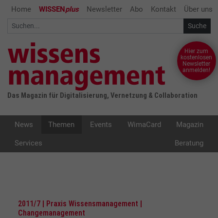
Home
WISSEN
plus
Newsletter
Abo
Kontakt
Über uns
Hier zum
kostenlosen
Newsletter
anmelden!
Das Magazin für Digitalisierung, Vernetzung & Collaboration
News
Themen
Events
WimaCard
Magazin
Services
Beratung
2011/7 | Praxis Wissensmanagement |
Changemanagement