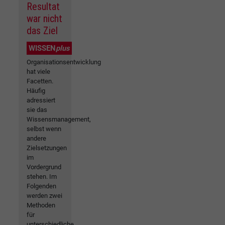
Resultat
war nicht
das Ziel
WISSEN
plus
Organisationsentwicklung
hat viele
Facetten.
Häufig
adressiert
sie das
Wissensmanagement,
selbst wenn
andere
Zielsetzungen
im
Vordergrund
stehen. Im
Folgenden
werden zwei
Methoden
für
unterschiedliche