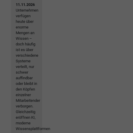
11.11.2026
Unternehmen
verfügen
heute über
enorme
Mengen an
Wissen –
doch häufig
ist es über
verschiedene
Systeme
verteilt, nur
schwer
auffindbar
oder bleibt in
den Köpfen
einzelner
Mitarbeitender
verborgen.
Gleichzeitig
eröffnen KI,
moderne
Wissensplattformen