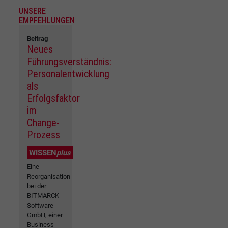
UNSERE
EMPFEHLUNGEN
Beitrag
Neues
Führungsverständnis:
Personalentwicklung
als
Erfolgsfaktor
im
Change-
Prozess
WISSEN
plus
Eine
Reorganisation
bei der
BITMARCK
Software
GmbH, einer
Business