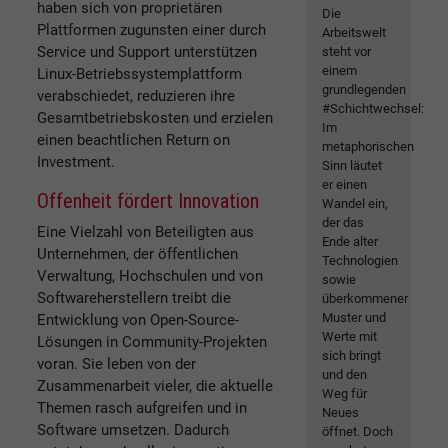
haben sich von proprietären
Die
Plattformen zugunsten einer durch
Arbeitswelt
Service und Support unterstützen
steht vor
einem
Linux-Betriebssystemplattform
grundlegenden
verabschiedet, reduzieren ihre
#Schichtwechsel:
Gesamtbetriebskosten und erzielen
Im
einen beachtlichen Return on
metaphorischen
Investment.
Sinn läutet
er einen
Offenheit fördert Innovation
Wandel ein,
der das
Eine Vielzahl von Beteiligten aus
Ende alter
Unternehmen, der öffentlichen
Technologien
Verwaltung, Hochschulen und von
sowie
Softwareherstellern treibt die
überkommener
Muster und
Entwicklung von Open-Source-
Werte mit
Lösungen in Community-Projekten
sich bringt
voran. Sie leben von der
und den
Zusammenarbeit vieler, die aktuelle
Weg für
Themen rasch aufgreifen und in
Neues
Software umsetzen. Dadurch
öffnet. Doch