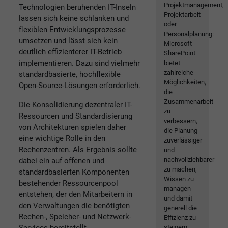
Projektmanagement,
Technologien beruhenden IT-Inseln
Projektarbeit
lassen sich keine schlanken und
oder
flexiblen Entwicklungsprozesse
Personalplanung:
umsetzen und lässt sich kein
Microsoft
deutlich effizienterer IT-Betrieb
SharePoint
implementieren. Dazu sind vielmehr
bietet
zahlreiche
standardbasierte, hochflexible
Möglichkeiten,
Open-Source-Lösungen erforderlich.
die
Zusammenarbeit
Die Konsolidierung dezentraler IT-
zu
Ressourcen und Standardisierung
verbessern,
von Architekturen spielen daher
die Planung
eine wichtige Rolle in den
zuverlässiger
Rechenzentren. Als Ergebnis sollte
und
nachvollziehbarer
dabei ein auf offenen und
zu machen,
standardbasierten Komponenten
Wissen zu
bestehender Ressourcenpool
managen
entstehen, der den Mitarbeitern in
und damit
den Verwaltungen die benötigten
generell die
Rechen-, Speicher- und Netzwerk-
Effizienz zu
Services bereitstellt.
steigern