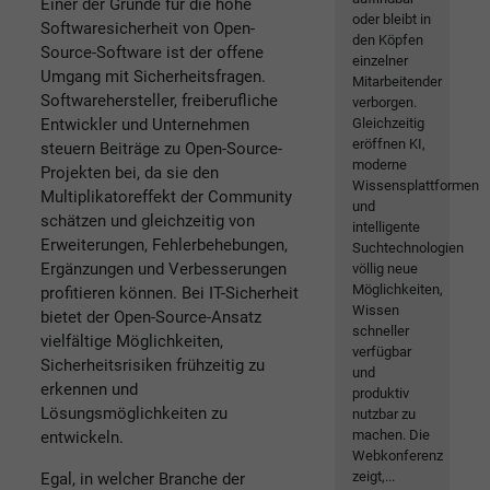
Einer der Gründe für die hohe
oder bleibt in
Softwaresicherheit von Open-
den Köpfen
Source-Software ist der offene
einzelner
Umgang mit Sicherheitsfragen.
Mitarbeitender
Softwarehersteller, freiberufliche
verborgen.
Entwickler und Unternehmen
Gleichzeitig
eröffnen KI,
steuern Beiträge zu Open-Source-
moderne
Projekten bei, da sie den
Wissensplattformen
Multiplikatoreffekt der Community
und
schätzen und gleichzeitig von
intelligente
Erweiterungen, Fehlerbehebungen,
Suchtechnologien
Ergänzungen und Verbesserungen
völlig neue
Möglichkeiten,
profitieren können. Bei IT-Sicherheit
Wissen
bietet der Open-Source-Ansatz
schneller
vielfältige Möglichkeiten,
verfügbar
Sicherheitsrisiken frühzeitig zu
und
erkennen und
produktiv
Lösungsmöglichkeiten zu
nutzbar zu
machen. Die
entwickeln.
Webkonferenz
zeigt,...
Egal, in welcher Branche der