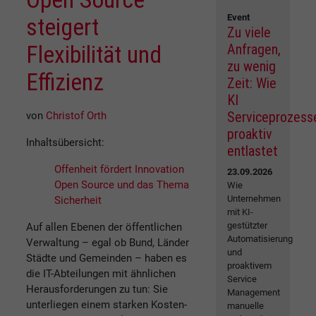
Event
steigert
Zu viele
Flexibilität und
Anfragen,
zu wenig
Effizienz
Zeit: Wie
KI
Serviceprozess
von
Christof Orth
proaktiv
Inhaltsübersicht:
entlastet
Offenheit fördert Innovation
23.09.2026
Open Source und das Thema
Wie
Unternehmen
Sicherheit
mit KI-
gestützter
Auf allen Ebenen der öffentlichen
Automatisierung
Verwaltung – egal ob Bund, Länder
und
Städte und Gemeinden – haben es
proaktivem
die IT-Abteilungen mit ähnlichen
Service
Herausforderungen zu tun: Sie
Management
unterliegen einem starken Kosten-
manuelle