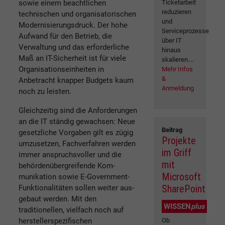
sowie einem beachtlichen
Ticketarbeit
reduzieren
technischen und organisatorischen
und
Modernisierungsdruck. Der hohe
Serviceprozesse
Aufwand für den Betrieb, die
über IT
Verwaltung und das erforderliche
hinaus
Maß an IT-Sicherheit ist für viele
skalieren....
Organisationseinheiten in
Mehr Infos
&
Anbetracht knapper Budgets kaum
Anmeldung
noch zu leisten.
Gleichzeitig sind die Anforderungen
an die IT ständig gewachsen: Neue
Beitrag
gesetzliche Vorgaben gilt es zügig
Projekte
umzusetzen, Fachverfahren werden
im Griff
immer anspruchsvoller und die
mit
behördenübergreifende Kom­
Microsoft
munikation sowie E-Government-
SharePoint
Funktionalitäten sollen weiter aus­
gebaut werden. Mit den
WISSEN
plus
traditionellen, vielfach noch auf
herstellerspezifischen
Ob