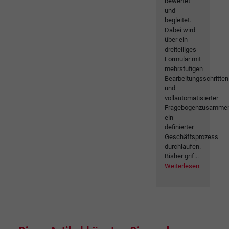
bewertet
und
begleitet.
Dabei wird
über ein
dreiteiliges
Formular mit
mehrstufigen
Bearbeitungsschritten
und
vollautomatisierter
Fragebogenzusammen
ein
definierter
Geschäftsprozess
durchlaufen.
Bisher grif...
Weiterlesen