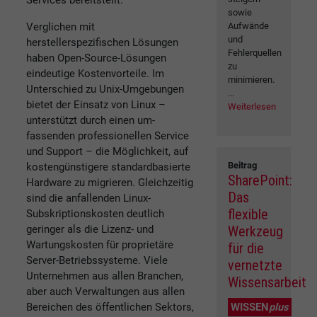
sowie
Verglichen mit
Aufwände
und
herstellerspezifischen Lösungen
Fehlerquellen
haben Open-Source-Lösungen
zu
eindeutige Kostenvorteile. Im
minimieren.
Unterschied zu Unix-Umge­bungen
...
bietet der Einsatz von Linux –
Weiterlesen
unterstützt durch einen um­
fassenden professionellen Service
und Support – die Möglichkeit, auf
Beitrag
kostengünstigere standardbasierte
SharePoint:
Hardware zu migrieren. Gleichzei­tig
Das
sind die anfallenden Linux-
flexible
Subskriptionskosten deutlich
geringer als die Lizenz- und
Werkzeug
Wartungskosten für proprietäre
für die
Server-Betriebssysteme. Viele
vernetzte
Unternehmen aus allen Branchen,
Wissensarbeit
aber auch Verwaltungen aus allen
Bereichen des öffentlichen Sektors,
WISSEN
plus