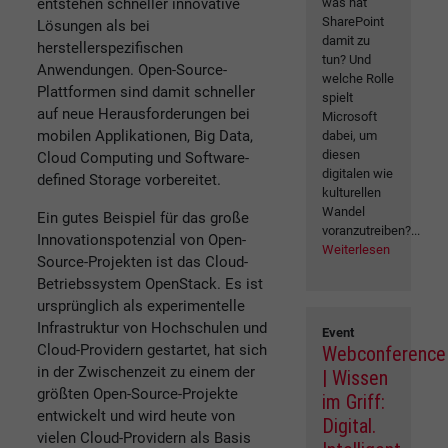
entstehen schneller innovative
was hat
SharePoint
Lösungen als bei
damit zu
herstellerspezifischen
tun? Und
Anwendungen. Open-Source-
welche Rolle
Plattformen sind damit schneller
spielt
auf neue Herausforderungen bei
Microsoft
mobilen Applikationen, Big Data,
dabei, um
diesen
Cloud Computing und Software-
digitalen wie
defined Storage vorbereitet.
kulturellen
Wandel
Ein gutes Beispiel für das große
voranzutreiben?...
Innovationspotenzial von Open-
Weiterlesen
Source-Projekten ist das Cloud-
Betriebssystem OpenStack. Es ist
ursprünglich als experimentelle
Infrastruktur von Hochschulen und
Event
Cloud-Providern gestartet, hat sich
Webconference
in der Zwischenzeit zu einem der
| Wissen
größten Open-Source-Projekte
im Griff:
entwickelt und wird heute von
Digital.
vielen Cloud-Providern als Basis