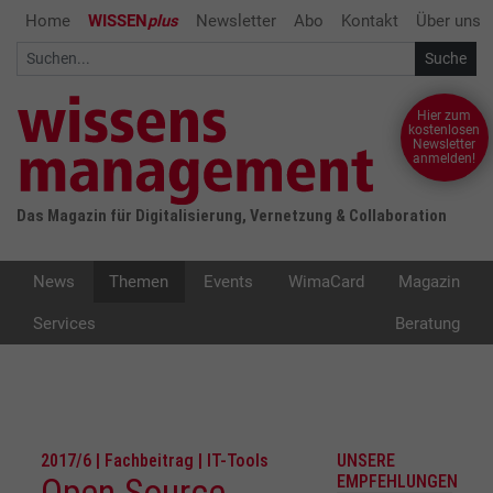
Home
WISSEN
plus
Newsletter
Abo
Kontakt
Über uns
Hier zum
kostenlosen
Newsletter
anmelden!
Das Magazin für Digitalisierung, Vernetzung & Collaboration
News
Themen
Events
WimaCard
Magazin
Services
Beratung
2017/6 | Fachbeitrag | IT-Tools
UNSERE
Open Source
EMPFEHLUNGEN