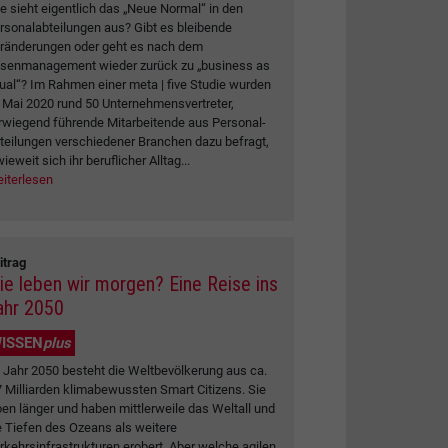
e sieht eigentlich das „Neue Normal“ in den
rsonalabteilungen aus? Gibt es bleibende
ränderungen oder geht es nach dem
isenmanagement wieder zurück zu „business as
ual“? Im Rahmen einer meta | five Studie wurden
 Mai 2020 rund 50 Unternehmensvertreter,
rwiegend führende Mitarbeitende aus Personal-
teilungen verschiedener Branchen dazu befragt,
wieweit sich ihr beruflicher Alltag...
iterlesen
itrag
ie leben wir morgen? Eine Reise ins
ahr 2050
ISSEN
plus
 Jahr 2050 besteht die Weltbevölkerung aus ca.
7 Milliarden klimabewussten Smart Citizens. Sie
ben länger und haben mittlerweile das Weltall und
e Tiefen des Ozeans als weitere
rkehrsinfrastrukturen erobert. Aber welche agilen