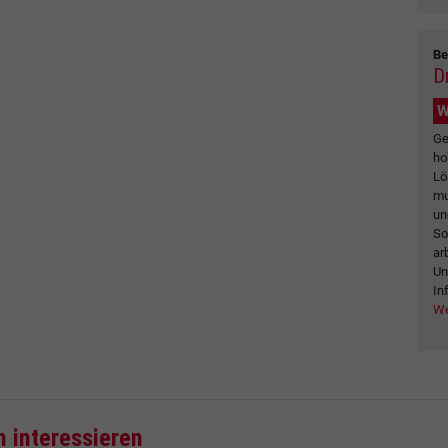
Be
Dr
W
Ge
ho
Lö
mu
un
So
ar
Un
In
We
h interessieren