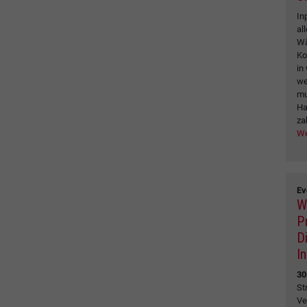
In
al
Wä
Ko
in
we
mu
Ha
za
We
Ev
W
P
D
I
30
St
Ve