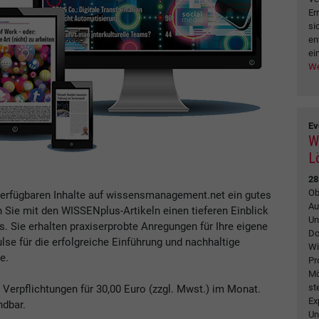
Er
si
en
ei
We
Ev
W
L
28
Ob
verfügbaren Inhalte auf wissensmanagement.net ein gutes
Au
n Sie mit den WISSENplus-Artikeln einen tieferen Einblick
Un
Sie erhalten praxiserprobte Anregungen für Ihre eigene
Do
se für die erfolgreiche Einführung und nachhaltige
Wi
e.
Pr
Mö
st
erpflichtungen für 30,00 Euro (zzgl. Mwst.) im Monat.
Ex
ndbar.
Un