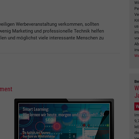
Wi
Pe
Ve
Kr
weiligen Werbeveranstaltung verkommen, sollten
us
n wenig Marketing und professionelle Technik helfen
im
llen und möglichst viele interessante Menschen zu
vo
Ab
in
We
Be
W
ement
J
W
Im
9,
le
di
Ve