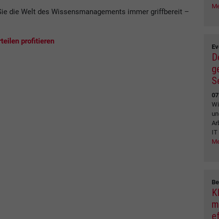
Me
ie die Welt des Wissensmanagements immer griffbereit –
.
eilen profitieren
Ev
D
g
S
07
Wi
un
Ar
IT
Me
Be
K
m
e