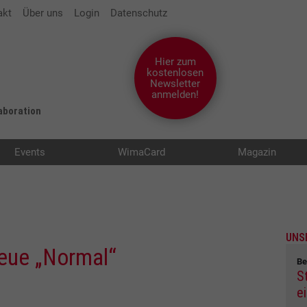
akt
Über uns
Login
Datenschutz
Hier zum
kostenlosen
Newsletter
anmelden!
laboration
Events
WimaCard
Magazin
UNS
neue „Normal“
Be
St
e