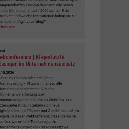
rungenschaften stecken dahinter? Wie haben
ch die Menschen im Jahr 2050 auf der Erde
twickelt und welche Innovationen haben sie zu
ner solchen Agilität befähigt?...
iterlesen
ent
ebconference | KI-gestützte
ösungen im Unternehmenseinsatz
.10.2026
 Copilot, Chatbot oder intelligente
tomatisierung – KI zieht in nahezu alle
ternehmensbereiche ein. Von der
kumentenverarbeitung über
ssensmanagement bis hin zu Workflow- und
ozessunterstützung zeigen sich neue
glichkeiten, um Effizienz und Qualität deutlich zu
eigern. In dieser Webkonferenz präsentieren KI-
perten, wie smarte Technologien im
ternehmenskontext konkret eingesetzt we...