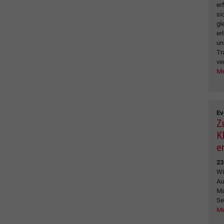
er
si
gl
er
un
Tr
ve
Me
Ev
Z
K
e
23
Wi
Au
Ma
Se
Me