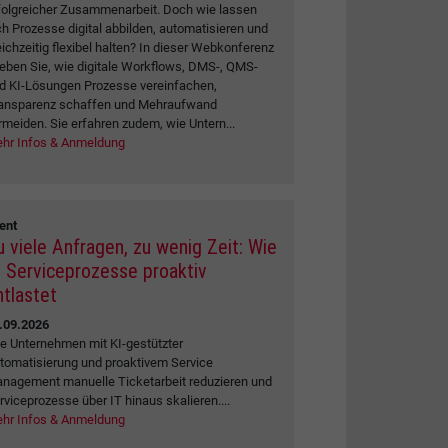
folgreicher Zusammenarbeit. Doch wie lassen
ch Prozesse digital abbilden, automatisieren und
eichzeitig flexibel halten? In dieser Webkonferenz
leben Sie, wie digitale Workflows, DMS-, QMS-
d KI-Lösungen Prozesse vereinfachen,
ansparenz schaffen und Mehraufwand
rmeiden. Sie erfahren zudem, wie Untern...
hr Infos & Anmeldung
ent
u viele Anfragen, zu wenig Zeit: Wie
I Serviceprozesse proaktiv
ntlastet
.09.2026
e Unternehmen mit KI-gestützter
tomatisierung und proaktivem Service
nagement manuelle Ticketarbeit reduzieren und
rviceprozesse über IT hinaus skalieren....
hr Infos & Anmeldung