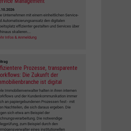
ervice Management
.10.2026
e Unternehmen mit einem einheitlichen Service-
d Automatisierungsansatz den digitalen
beitsplatz effizienter gestalten und Services über
 hinaus skalieren....
hr Infos & Anmeldung
itrag
ffizientere Prozesse, transparente
orkflows: Die Zukunft der
mmobilienbranche ist digital
ele Immobilienverwalter halten in ihren internen
rkflows und der Kundenkommunikation immer
ch an papiergebundenen Prozessen fest - mit
len Nachteilen, die sich daraus ergeben. Die
igen sich etwa am Beispiel der
chnungsverarbeitung. Die notwendige
legprüfung, zum Beispiel durch den
rmögensverwalter eines institutionellen