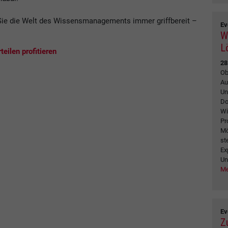
ie die Welt des Wissensmanagements immer griffbereit –
Ev
.
W
L
eilen profitieren
28
Ob
Au
Un
Do
Wi
Pr
Mö
st
Ex
Un
Me
Ev
Z