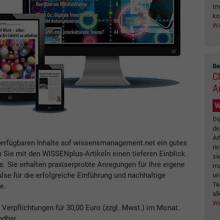
Im
ko
We
Be
C
A
W
Di
de
Ar
verfügbaren Inhalte auf wissensmanagement.net ein gutes
ri
n Sie mit den WISSENplus-Artikeln einen tieferen Einblick
si
Sie erhalten praxiserprobte Anregungen für Ihre eigene
ma
se für die erfolgreiche Einführung und nachhaltige
un
Te
e.
all
We
erpflichtungen für 30,00 Euro (zzgl. Mwst.) im Monat.
ndbar.