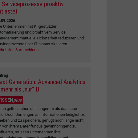
I Serviceprozesse proaktiv
ntlastet
.09.2026
e Unternehmen mit KI-gestützter
tomatisierung und proaktivem Service
nagement manuelle Ticketarbeit reduzieren und
rviceprozesse über IT hinaus skalieren....
hr Infos & Anmeldung
itrag
ext Generation: Advanced Analytics
 mehr als „nur“ BI
ISSEN
plus
ten gelten schon seit längerem als das neue
ld. Doch Unmengen an Informationen lediglich zu
heben und zu speichern, genügt noch lange nicht.
 von ihrem Datenfundus gewinnbringend zu
ofitieren, müssen Unternehmen ihre
standsinformationen konsolidieren und