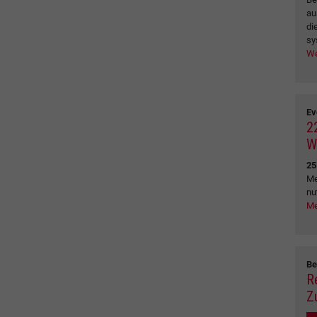
au
di
sy
We
Ev
2
W
25
Me
nu
Me
Be
R
Z