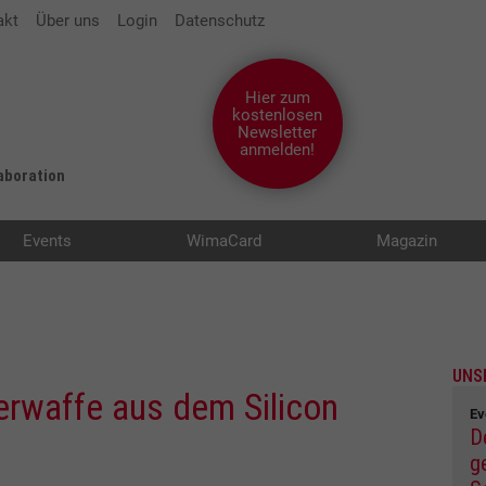
akt
Über uns
Login
Datenschutz
Hier zum
kostenlosen
Newsletter
anmelden!
laboration
Events
WimaCard
Magazin
UNS
rwaffe aus dem Silicon
Ev
D
g