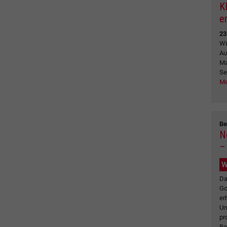
K
e
23
Wi
Au
Ma
Se
Me
Be
N
–
W
Da
Go
er
Um
pr
Be