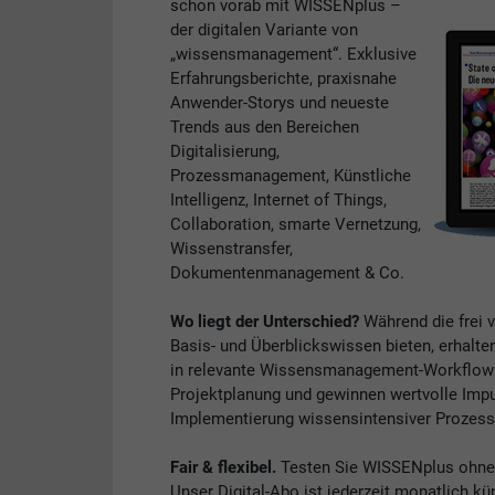
schon vorab mit WISSENplus –
der digitalen Variante von
„wissensmanagement“. Exklusive
Erfahrungsberichte, praxisnahe
Anwender-Storys und neueste
Trends aus den Bereichen
Digitalisierung,
Prozessmanagement, Künstliche
Intelligenz, Internet of Things,
Collaboration, smarte Vernetzung,
Wissenstransfer,
Dokumentenmanagement & Co.
Wo liegt der Unterschied?
Während die frei 
Basis- und Überblickswissen bieten, erhalte
in relevante Wissensmanagement-Workflows. 
Projektplanung und gewinnen wertvolle Impul
Implementierung wissensintensiver Prozess
Fair & flexibel.
Testen Sie WISSENplus ohne V
Unser Digital-Abo ist jederzeit monatlich kü