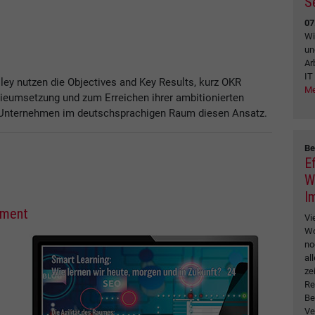
S
07
Wi
un
Ar
IT
ley nutzen die Objectives and Key Results, kurz OKR
Me
eumsetzung und zum Erreichen ihrer ambitionierten
ch Unternehmen im deutschsprachigen Raum diesen Ansatz.
Be
E
W
I
ement
Vi
Wo
no
al
ze
Re
Be
Ve