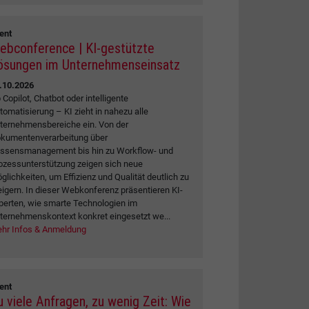
ent
ebconference | KI-gestützte
ösungen im Unternehmenseinsatz
.10.2026
 Copilot, Chatbot oder intelligente
tomatisierung – KI zieht in nahezu alle
ternehmensbereiche ein. Von der
kumentenverarbeitung über
ssensmanagement bis hin zu Workflow- und
ozessunterstützung zeigen sich neue
glichkeiten, um Effizienz und Qualität deutlich zu
eigern. In dieser Webkonferenz präsentieren KI-
perten, wie smarte Technologien im
ternehmenskontext konkret eingesetzt we...
hr Infos & Anmeldung
ent
u viele Anfragen, zu wenig Zeit: Wie