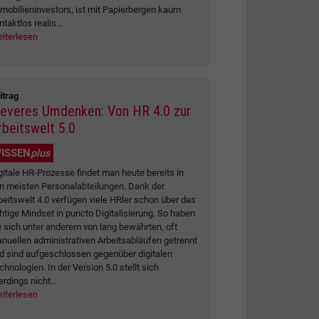
mobilieninvestors, ist mit Papierbergen kaum
ntaktlos realis...
iterlesen
itrag
leveres Umdenken: Von HR 4.0 zur
rbeitswelt 5.0
ISSEN
plus
gitale HR-Prozesse findet man heute bereits in
n meisten Personalabteilungen. Dank der
beitswelt 4.0 verfügen viele HRler schon über das
chtige Mindset in puncto Digitalisierung. So haben
e sich unter anderem von lang bewährten, oft
nuellen administrativen Arbeitsabläufen getrennt
d sind aufgeschlossen gegenüber digitalen
chnologien. In der Version 5.0 stellt sich
erdings nicht...
iterlesen