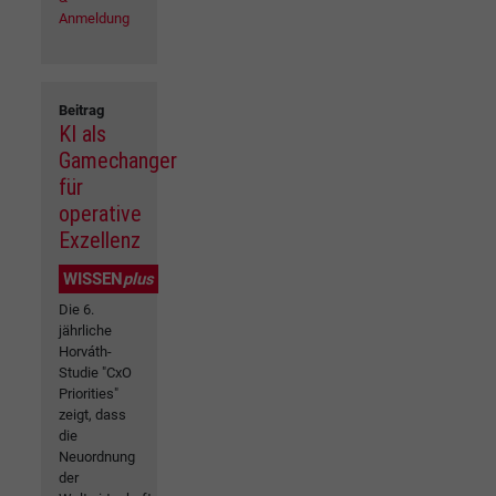
Anmeldung
Beitrag
KI als
Gamechanger
für
operative
Exzellenz
WISSEN
plus
Die 6.
jährliche
Horváth-
Studie "CxO
Priorities"
zeigt, dass
die
Neuordnung
der