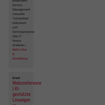
proaktivem
Service
Management
manuelle
Ticketarbeit
reduzieren
und
Serviceprozesse
über IT
hinaus
skalieren....
Mehr Infos
&
Anmeldung
Event
Webconference
| KI-
gestützte
Lösungen