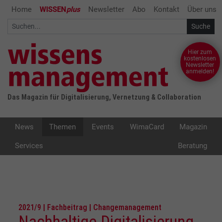
Home
WISSEN
plus
Newsletter
Abo
Kontakt
Über uns
Hier zum
kostenlosen
Newsletter
anmelden!
Das Magazin für Digitalisierung, Vernetzung & Collaboration
News
Themen
Events
WimaCard
Magazin
Services
Beratung
2021/9 | Fachbeitrag | Changemanagement
Nachhaltige Digitalisierung