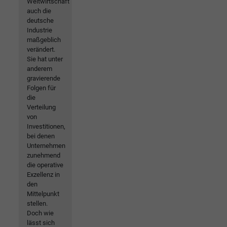
Weltwirtschaft
auch die
deutsche
Industrie
maßgeblich
verändert.
Sie hat unter
anderem
gravierende
Folgen für
die
Verteilung
von
Investitionen,
bei denen
Unternehmen
zunehmend
die operative
Exzellenz in
den
Mittelpunkt
stellen.
Doch wie
lässt sich