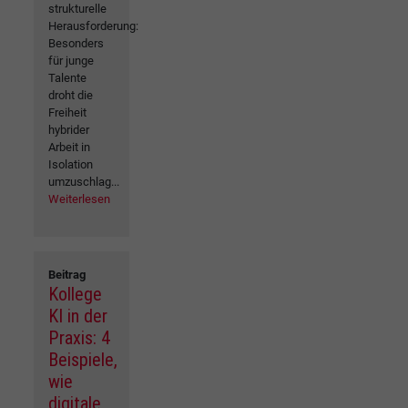
strukturelle
Herausforderung:
Besonders
für junge
Talente
droht die
Freiheit
hybrider
Arbeit in
Isolation
umzuschlag...
Weiterlesen
Beitrag
Kollege
KI in der
Praxis: 4
Beispiele,
wie
digitale