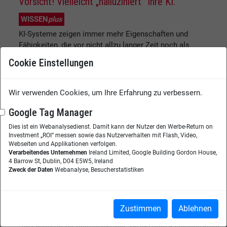
Vorsicht! Vielleicht „halluziniert“ Ihre KI.
WISSEN
plus
KI-Systeme zeigen immer mehr Eigenschaften und
Fähigkeiten, die vor nicht allzu langer Zeit noch als
ureigen menschlich galten. Sie reagieren scheinbar
Cookie Einstellungen
empathisch, spiegeln Stimmungen und wirken
zunehmend wie ein echtes Gegenüber. Gleichzeitig
können sie jedoch "halluzinieren" - also überzeugend
Wir verwenden Cookies, um Ihre Erfahrung zu verbessern.
formulierte, aber falsche Informationen erzeugen.
Google Tag Manager
Deshalb sollte man ihren Aussagen und Empfe...
Weiterlesen
Dies ist ein Webanalysedienst. Damit kann der Nutzer den Werbe-Return on
Investment „ROI“ messen sowie das Nutzerverhalten mit Flash, Video,
Webseiten und Applikationen verfolgen.
Verarbeitendes Unternehmen
Ireland Limited, Google Building Gordon House,
4 Barrow St, Dublin, D04 E5W5, Ireland
Zweck der Daten
Webanalyse, Besucherstatistiken
Zustimmen
Ablehnen
Das Magazin für Digitalisierung, Vernetzung & Collaboration