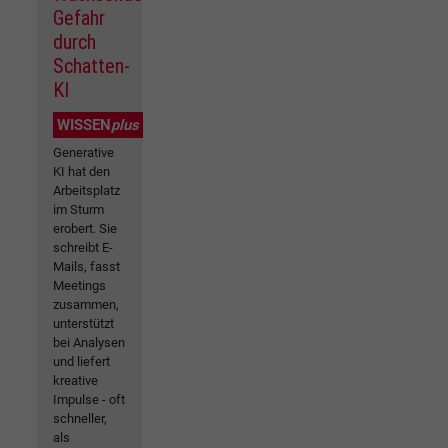
Gefahr
durch
Schatten-
KI
WISSEN
plus
Generative
KI hat den
Arbeitsplatz
im Sturm
erobert. Sie
schreibt E-
Mails, fasst
Meetings
zusammen,
unterstützt
bei Analysen
und liefert
kreative
Impulse - oft
schneller,
als