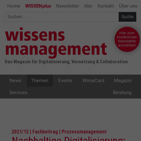
Home
WISSEN
plus
Newsletter
Abo
Kontakt
Über uns
Hier zum
kostenlosen
Newsletter
anmelden!
Das Magazin für Digitalisierung, Vernetzung & Collaboration
News
Themen
Events
WimaCard
Magazin
Services
Beratung
2021/12 | Fachbeitrag | Prozessmanagement
Nachhaltige Digitalisierung: