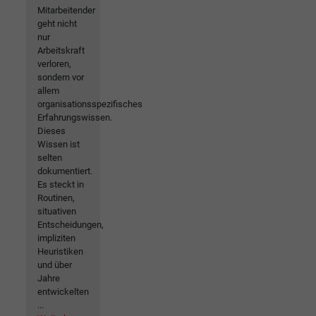
Mitarbeitender
geht nicht
nur
Arbeitskraft
verloren,
sondern vor
allem
organisationsspezifisches
Erfahrungswissen.
Dieses
Wissen ist
selten
dokumentiert.
Es steckt in
Routinen,
situativen
Entscheidungen,
impliziten
Heuristiken
und über
Jahre
entwickelten
...