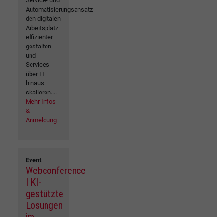
Service- und
Automatisierungsansatz
den digitalen
Arbeitsplatz
effizienter
gestalten
und
Services
über IT
hinaus
skalieren....
Mehr Infos
&
Anmeldung
Event
Webconference
| KI-
gestützte
Lösungen