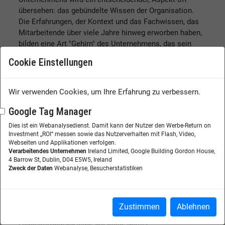
übersehen: das gebündelte Wissen der Organisation.
Die Erfahrungen, der Kontext und das Fachwissen, das
Mitarbeitende über viele Jahre hinweg erworben haben,
bilden eine Art "Gehirn" des Unternehmens, das sein
eigenes intellektuelles Kapital trägt. Doch dieses wird
Cookie Einstellungen
oft nicht ausgeschöpft - vie...
Weiterlesen
Wir verwenden Cookies, um Ihre Erfahrung zu verbessern.
ChatGPT & Co.: Wachsende Gefahr durch
Google Tag Manager
Schatten-KI
Dies ist ein Webanalysedienst. Damit kann der Nutzer den Werbe-Return on
WISSEN
plus
Investment „ROI“ messen sowie das Nutzerverhalten mit Flash, Video,
Webseiten und Applikationen verfolgen.
Generative KI hat den Arbeitsplatz im Sturm erobert. Sie
Verarbeitendes Unternehmen
Ireland Limited, Google Building Gordon House,
schreibt E-Mails, fasst Meetings zusammen, unterstützt
4 Barrow St, Dublin, D04 E5W5, Ireland
Zweck der Daten
Webanalyse, Besucherstatistiken
bei Analysen und liefert kreative Impulse - oft schneller,
als Unternehmen passende Richtlinien entwickeln
können. Während viele Arbeitgeber den Einsatz von KI
ausdrücklich begrüßen, wächst gleichzeitig ein
Zustimmen
Ablehnen
Phänomen, das zunehmend zur strategischen