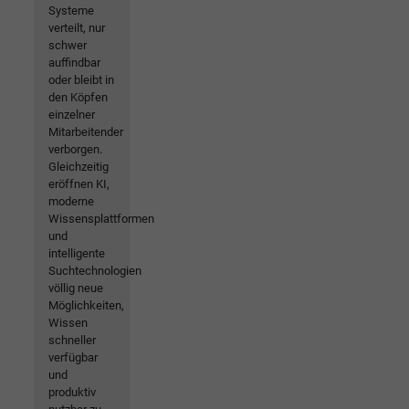
Systeme
verteilt, nur
schwer
auffindbar
oder bleibt in
den Köpfen
einzelner
Mitarbeitender
verborgen.
Gleichzeitig
eröffnen KI,
moderne
Wissensplattformen
und
intelligente
Suchtechnologien
völlig neue
Möglichkeiten,
Wissen
schneller
verfügbar
und
produktiv