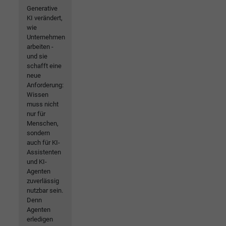
Generative
KI verändert,
wie
Unternehmen
arbeiten -
und sie
schafft eine
neue
Anforderung:
Wissen
muss nicht
nur für
Menschen,
sondern
auch für KI-
Assistenten
und KI-
Agenten
zuverlässig
nutzbar sein.
Denn
Agenten
erledigen