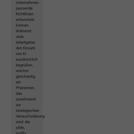
Unternehmen
passende
Richtlinien
entwickeln
können.
Während
viele
Arbeitgeber
den Einsatz
von KI
ausdrücklich
begrüßen,
wächst
gleichzeitig
ein
Phänomen,
das
zunehmend
zur
strategischen
Herausforderung
wird: die
stille,
inoffiz...