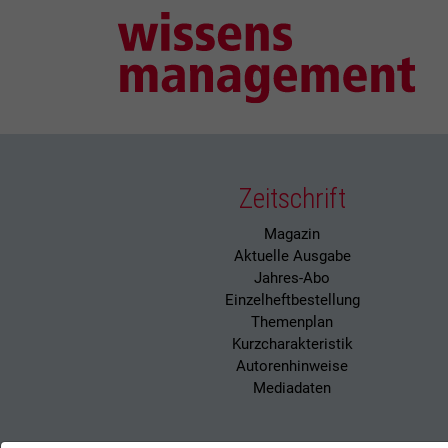
Zeitschrift
Magazin
Aktuelle Ausgabe
Jahres-Abo
Einzelheftbestellung
Themenplan
Kurzcharakteristik
Autorenhinweise
Mediadaten