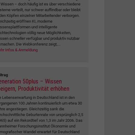
 Wissen – doch häufig ist es über verschiedene
steme verteilt, nur schwer auffindbar oder bleibt
 den Köpfen einzelner Mitarbeitender verborgen.
eichzeitig eröffnen KI, moderne
ssensplattformen und intelligente
chtechnologien völlig neue Möglichkeiten,
ssen schneller verfügbar und produktiv nutzbar
 machen. Die Webkonferenz zeigt,...
hr Infos & Anmeldung
itrag
eneration 50plus – Wissen
teigern, Produktivität erhöhen
e Lebenserwartung in Deutschland ist in den
rgangenen 100 Jahren kontinuierlich um etwa 30
hre angestiegen. Gleichzeitig sank die
rchschnittliche Geburtenrate von ursprünglich 2,5
965) auf ein Rekordtief von 1,3 im Jahr 2006. Das
nnheimer Forschungsinstitut Ökonomie und
mografischer Wandel erwartet für Deutschland