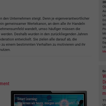
28
Ob
Au
Un
n den Unternehmen steigt. Denn je eigenverantwortlicher
Do
t ein gemeinsamer Wertekanon, an dem alle ihr Handeln
Wi
ernehmensumfeld wandelt, umso häufiger müssen die
Pr
Mö
t werden. Deshalb wurden in den zurückliegenden Jahren
st
ation entwickelt. Sie zielen alle darauf ab, die
Ex
ie zu einem bestimmten Verhalten zu motivieren und ihr
Un
nutzen.
Me
Ev
W
Di
ement
S
m
11
Un