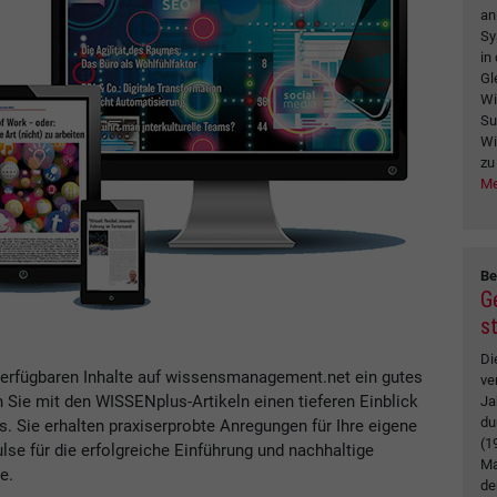
an
Sy
in
Gl
Wi
Su
Wi
zu
Me
Be
G
s
Di
verfügbaren Inhalte auf wissensmanagement.net ein gutes
ve
n Sie mit den WISSENplus-Artikeln einen tieferen Einblick
Ja
du
Sie erhalten praxiserprobte Anregungen für Ihre eigene
(1
se für die erfolgreiche Einführung und nachhaltige
Ma
e.
de