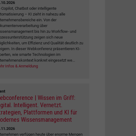
.10.2026
 Copilot, Chatbot oder intelligente
tomatisierung – KI zieht in nahezu alle
ternehmensbereiche ein. Von der
kumentenverarbeitung über
ssensmanagement bis hin zu Workflow- und
ozessunterstützung zeigen sich neue
glichkeiten, um Effizienz und Qualität deutlich zu
eigern. In dieser Webkonferenz präsentieren KI-
perten, wie smarte Technologien im
ternehmenskontext konkret eingesetzt we...
hr Infos & Anmeldung
ent
ebconference | Wissen im Griff:
gital. Intelligent. Vernetzt.
trategien, Plattformen und KI für
odernes Wissensmanagement
.11.2026
ternehmen verfügen heute über enorme Mengen