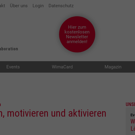
akt
Über uns
Login
Datenschutz
Hier zum
kostenlosen
Newsletter
anmelden!
laboration
Events
WimaCard
Magazin
n
UNS
n, motivieren und aktivieren
Ev
W
L