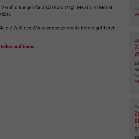
ei
erpflichtungen für 30,00 Euro (zzgl. Mwst.) im Monat.
Ja
ndbar.
We
ie die Welt des Wissensmanagements immer griffbereit –
.
Ev
2
eilen profitieren
W
25
Me
nu
Me
Ev
Z
K
e
23