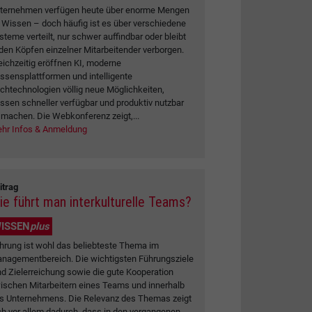
ternehmen verfügen heute über enorme Mengen
 Wissen – doch häufig ist es über verschiedene
steme verteilt, nur schwer auffindbar oder bleibt
 den Köpfen einzelner Mitarbeitender verborgen.
eichzeitig eröffnen KI, moderne
ssensplattformen und intelligente
chtechnologien völlig neue Möglichkeiten,
ssen schneller verfügbar und produktiv nutzbar
 machen. Die Webkonferenz zeigt,...
hr Infos & Anmeldung
itrag
ie führt man interkulturelle Teams?
ISSEN
plus
hrung ist wohl das beliebteste Thema im
nagementbereich. Die wichtigsten Führungsziele
nd Zielerreichung sowie die gute Kooperation
ischen Mitarbeitern eines Teams und innerhalb
s Unternehmens. Die Relevanz des Themas zeigt
ch vor allem dadurch, dass in den vergangenen