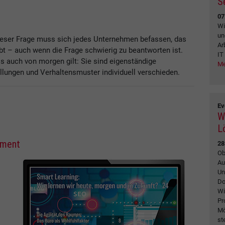
S
07
Wi
un
dieser Frage muss sich jedes Unternehmen befassen, das
Ar
bt – auch wenn die Frage schwierig zu beantworten ist.
IT
ls auch von morgen gilt: Sie sind eigenständige
Me
ellungen und Verhaltensmuster individuell verschieden.
Ev
W
L
ement
28
Ob
Au
Un
Do
Wi
Pr
Mö
st