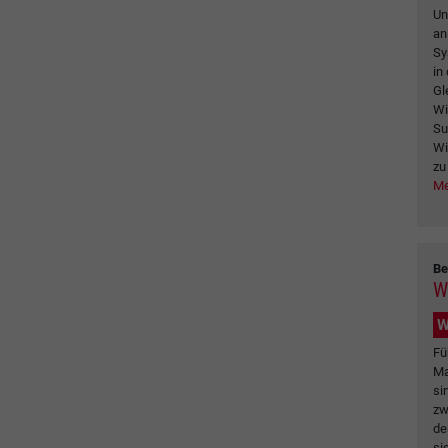
Un
an
Sy
in
Gl
Wi
Su
Wi
zu
Me
Be
W
W
Fü
Ma
si
zw
de
si