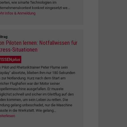
perten, wie smarte Technologien im
ternehmenskontext konkret eingesetzt we...
hr Infos & Anmeldung
itrag
on Piloten lernen: Notfallwissen für
tress-Situationen
ISSEN
plus
s Pilot und Rhetoriktrainer Peter Flume sein
ayday" absetzte, blieben ihm nur 180 Sekunden
s zur Notlandung. Kurz nach dem Start am
richer Flughafen war der Motor seiner
opellermaschine ausgefallen. Er musste
glichst schnell und sicher im Gleitflug auf den
den kommen, um sein Leben zu retten. Die
ndung gelang unbeschadet, nur die Maschine
sste in die Werkstatt. Wie gelang...
iterlesen