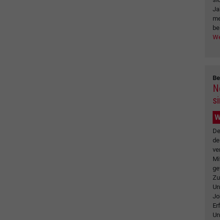
Ja
me
be
We
Be
N
s
W
De
de
ve
Mi
ge
Zu
Un
Jo
Er
Un