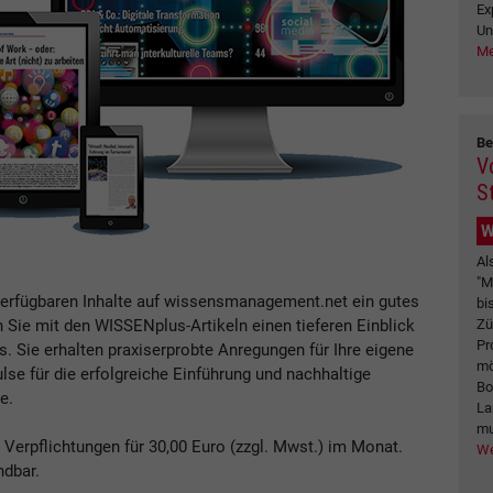
Ex
Un
Me
Be
V
S
W
Al
"M
verfügbaren Inhalte auf wissensmanagement.net ein gutes
bi
Zü
n Sie mit den WISSENplus-Artikeln einen tieferen Einblick
Pr
Sie erhalten praxiserprobte Anregungen für Ihre eigene
mö
se für die erfolgreiche Einführung und nachhaltige
Bo
e.
La
mu
erpflichtungen für 30,00 Euro (zzgl. Mwst.) im Monat.
We
ndbar.