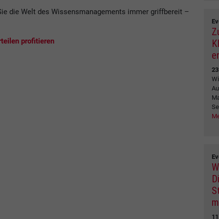
ie die Welt des Wissensmanagements immer griffbereit –
Ev
.
Z
eilen profitieren
K
e
23
Wi
Au
Ma
Se
Me
Ev
W
Di
S
m
11