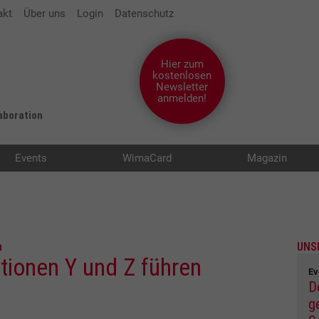
akt
Über uns
Login
Datenschutz
Hier zum
kostenlosen
Newsletter
anmelden!
laboration
Events
WimaCard
Magazin
n
UNS
ationen Y und Z führen
Ev
D
g