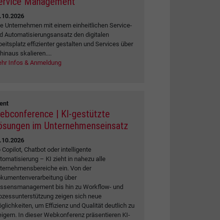
ervice Management
.10.2026
e Unternehmen mit einem einheitlichen Service-
d Automatisierungsansatz den digitalen
beitsplatz effizienter gestalten und Services über
 hinaus skalieren....
hr Infos & Anmeldung
ent
ebconference | KI-gestützte
ösungen im Unternehmenseinsatz
.10.2026
 Copilot, Chatbot oder intelligente
tomatisierung – KI zieht in nahezu alle
ternehmensbereiche ein. Von der
kumentenverarbeitung über
ssensmanagement bis hin zu Workflow- und
ozessunterstützung zeigen sich neue
glichkeiten, um Effizienz und Qualität deutlich zu
eigern. In dieser Webkonferenz präsentieren KI-