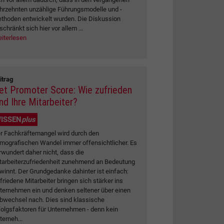
hrzehnten unzählige Führungsmodelle und -
thoden entwickelt wurden. Die Diskussion
schränkt sich hier vor allem ...
iterlesen
itrag
et Promoter Score: Wie zufrieden
ind Ihre Mitarbeiter?
ISSEN
plus
r Fachkräftemangel wird durch den
mografischen Wandel immer offensichtlicher. Es
rwundert daher nicht, dass die
tarbeiterzufriedenheit zunehmend an Bedeutung
winnt. Der Grundgedanke dahinter ist einfach:
friedene Mitarbeiter bringen sich stärker ins
ternehmen ein und denken seltener über einen
bwechsel nach. Dies sind klassische
folgsfaktoren für Unternehmen - denn kein
terneh...