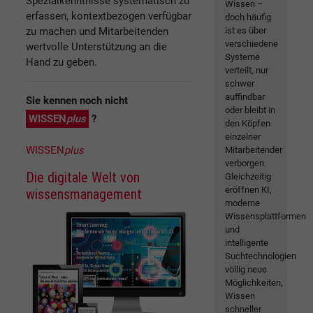
Spezialkenntnisse systematisch zu
Wissen –
erfassen, kontextbezogen verfügbar
doch häufig
zu machen und Mitarbeitenden
ist es über
verschiedene
wertvolle Unterstützung an die
Systeme
Hand zu geben.
verteilt, nur
schwer
auffindbar
Sie kennen noch nicht
oder bleibt in
WISSEN
plus
?
den Köpfen
einzelner
WISSEN
plus
Mitarbeitender
verborgen.
Die digitale Welt von
Gleichzeitig
eröffnen KI,
wissensmanagement
moderne
Wissensplattformen
und
intelligente
Suchtechnologien
völlig neue
Möglichkeiten,
Wissen
schneller