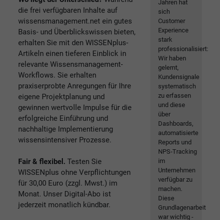
Jahren hat
die frei verfügbaren Inhalte auf
sich
wissensmanagement.net ein gutes
Customer
Experience
Basis- und Überblickswissen bieten,
stark
erhalten Sie mit den WISSENplus-
professionalisiert:
Artikeln einen tieferen Einblick in
Wir haben
relevante Wissensmanagement-
gelernt,
Workflows. Sie erhalten
Kundensignale
praxiserprobte Anregungen für Ihre
systematisch
zu erfassen
eigene Projektplanung und
und diese
gewinnen wertvolle Impulse für die
über
erfolgreiche Einführung und
Dashboards,
nachhaltige Implementierung
automatisierte
wissensintensiver Prozesse.
Reports und
NPS‑Tracking
Fair & flexibel.
Testen Sie
im
Unternehmen
WISSENplus ohne Verpflichtungen
verfügbar zu
für 30,00 Euro (zzgl. Mwst.) im
machen.
Monat. Unser Digital-Abo ist
Diese
jederzeit monatlich kündbar.
Grundlagenarbeit
war wichtig -