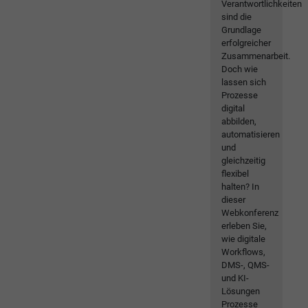
Verantwortlichkeiten
sind die
Grundlage
erfolgreicher
Zusammenarbeit.
Doch wie
lassen sich
Prozesse
digital
abbilden,
automatisieren
und
gleichzeitig
flexibel
halten? In
dieser
Webkonferenz
erleben Sie,
wie digitale
Workflows,
DMS-, QMS-
und KI-
Lösungen
Prozesse