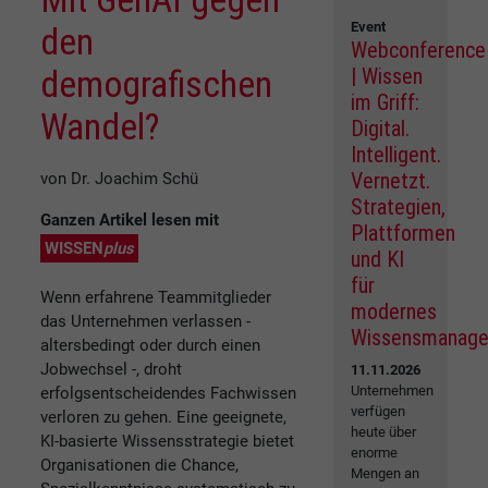
Event
den
Webconference
demografischen
| Wissen
im Griff:
Wandel?
Digital.
Intelligent.
Vernetzt.
von Dr. Joachim Schü
Strategien,
Ganzen Artikel lesen mit
Plattformen
WISSEN
plus
und KI
für
Wenn erfahrene Teammitglieder
modernes
das Unternehmen verlassen -
Wissensmanag
altersbedingt oder durch einen
Jobwechsel -, droht
11.11.2026
Unternehmen
erfolgsentscheidendes Fachwissen
verfügen
verloren zu gehen. Eine geeignete,
heute über
KI-basierte Wissensstrategie bietet
enorme
Organisationen die Chance,
Mengen an