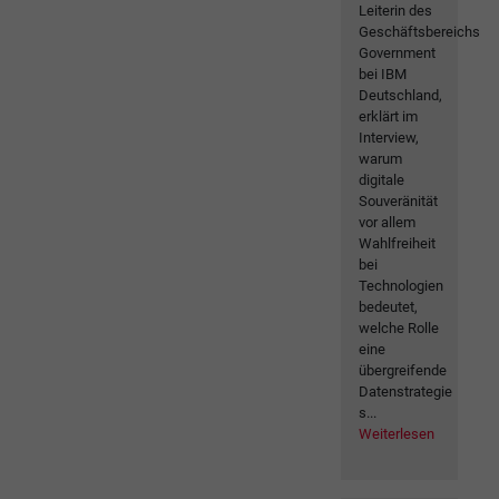
Leiterin des
Geschäftsbereichs
Government
bei IBM
Deutschland,
erklärt im
Interview,
warum
digitale
Souveränität
vor allem
Wahlfreiheit
bei
Technologien
bedeutet,
welche Rolle
eine
übergreifende
Datenstrategie
s...
Weiterlesen