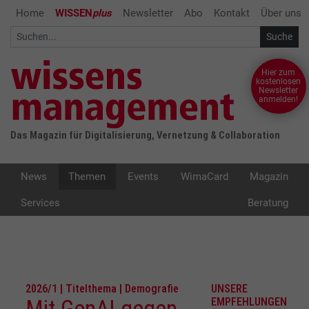
Home
WISSEN
plus
Newsletter
Abo
Kontakt
Über uns
Hier zum
kostenlosen
Newsletter
anmelden!
Das Magazin für Digitalisierung, Vernetzung & Collaboration
News
Themen
Events
WimaCard
Magazin
Services
Beratung
2026/1 | Titelthema | Demografie
UNSERE
Mit GenAI gegen
EMPFEHLUNGEN