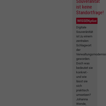
Souveränität
ist keine
Standortfrage!
WISSEN
plus
Digitale
Souveränität
ist zu einem
zentralen
Schlagwort
der
Verwaltungsmodernis
geworden.
Doch was
bedeutet sie
konkret -
und wie
lässt sie
sich
praktisch
umsetzen?
Johanna
Wende,