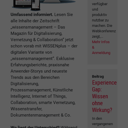
verfügbar
und
Umfassend informiert.
Lesen Sie
produktiv
nutzbar zu
alle Inhalte der Zeitschrift
machen. Die
„wissensmanagement – Das
Webkonferenz
Magazin für Digitalisierung,
zeigt,...
Vernetzung & Collaboration“ jetzt
Mehr Infos
schon vorab mit WISSENplus – der
&
digitalen Variante von
Anmeldung
„wissensmanagement“. Exklusive
Erfahrungsberichte, praxisnahe
Anwender-Storys und neueste
Beitrag
Trends aus den Bereichen
Experience
Digitalisierung,
Gap:
Prozessmanagement, Künstliche
Wissen
Intelligenz, Internet of Things,
ohne
Collaboration, smarte Vernetzung,
Wissenstransfer,
Wirkung?
Dokumentenmanagement & Co.
In den
vergangenen
Wo liegt der Unterschied?
Während