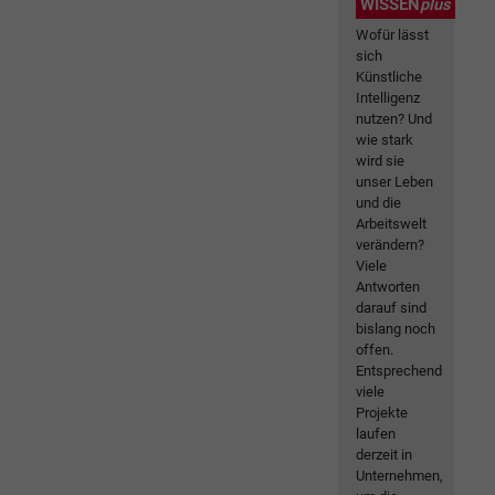
WISSEN
plus
Wofür lässt
sich
Künstliche
Intelligenz
nutzen? Und
wie stark
wird sie
unser Leben
und die
Arbeitswelt
verändern?
Viele
Antworten
darauf sind
bislang noch
offen.
Entsprechend
viele
Projekte
laufen
derzeit in
Unternehmen,