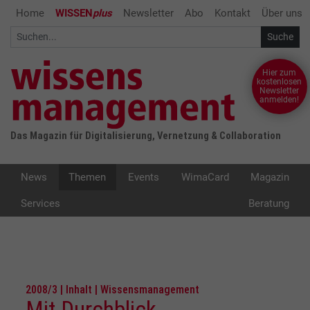
Home
WISSEN
plus
Newsletter
Abo
Kontakt
Über uns
Hier zum
kostenlosen
Newsletter
anmelden!
Das Magazin für Digitalisierung, Vernetzung & Collaboration
News
Themen
Events
WimaCard
Magazin
Services
Beratung
2008/3 | Inhalt | Wissensmanagement
Mit Durchblick