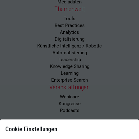
Mediadaten
Themenwelt
Tools
Best Practices
Analytics
Digitalisierung
Künstliche Intelligenz / Robotic
Automatisierung
Leadership
Knowledge Sharing
Learning
Enterprise Search
Veranstaltungen
Webinare
Kongresse
Podcasts
Cookie Einstellungen