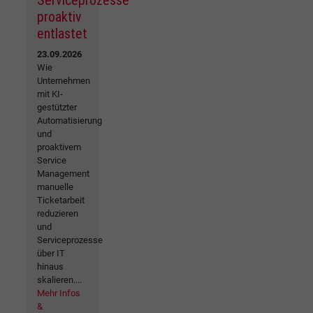
Serviceprozesse
proaktiv
entlastet
23.09.2026
Wie
Unternehmen
mit KI-
gestützter
Automatisierung
und
proaktivem
Service
Management
manuelle
Ticketarbeit
reduzieren
und
Serviceprozesse
über IT
hinaus
skalieren....
Mehr Infos
&