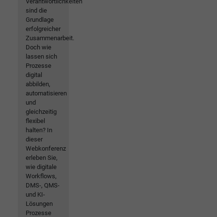
Verantwortlichkeiten
sind die
Grundlage
erfolgreicher
Zusammenarbeit.
Doch wie
lassen sich
Prozesse
digital
abbilden,
automatisieren
und
gleichzeitig
flexibel
halten? In
dieser
Webkonferenz
erleben Sie,
wie digitale
Workflows,
DMS-, QMS-
und KI-
Lösungen
Prozesse