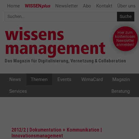
Home
WISSEN
plus
Newsletter
Abo
Kontakt
Über uns
Hier zum
kostenlosen
Newsletter
anmelden!
Das Magazin für Digitalisierung, Vernetzung & Collaboration
News
Themen
Events
WimaCard
Magazin
Services
Beratung
2012/2 | Dokumentation + Kommunikation |
Innovationsmanagement