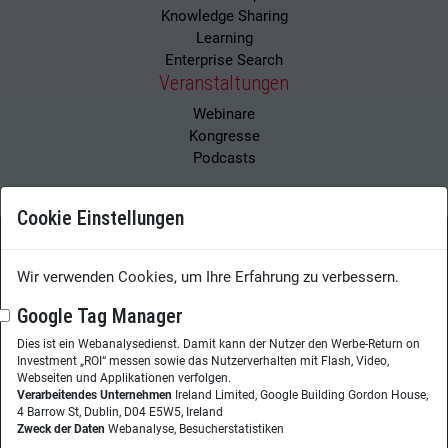
Knowledge Sharing
Learning
Enterprise Search
Veranstaltungen
Webinare
Kongresse
Podcasts
Cookie Einstellungen
Wissensmanagement Magazin
Impressum
Wir verwenden Cookies, um Ihre Erfahrung zu verbessern.
Datenschutzerklärung
Datenschutz
Google Tag Manager
Dies ist ein Webanalysedienst. Damit kann der Nutzer den Werbe-Return on
Herausgeberin:
Nicole Lehnert
Investment „ROI“ messen sowie das Nutzerverhalten mit Flash, Video,
Westheimer Str. 18
Webseiten und Applikationen verfolgen.
Verarbeitendes Unternehmen
Ireland Limited, Google Building Gordon House,
86356 Neusäß
4 Barrow St, Dublin, D04 E5W5, Ireland
Zweck der Daten
Webanalyse, Besucherstatistiken
Telefon:
+49 (0)821 48685-290