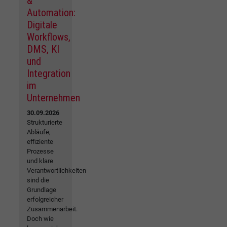
&
Automation:
Digitale
Workflows,
DMS, KI
und
Integration
im
Unternehmen
30.09.2026
Strukturierte
Abläufe,
effiziente
Prozesse
und klare
Verantwortlichkeiten
sind die
Grundlage
erfolgreicher
Zusammenarbeit.
Doch wie