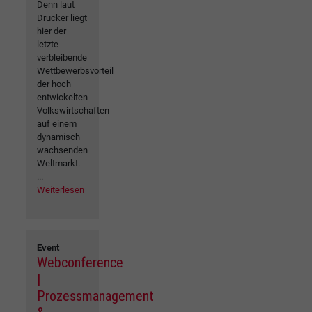
Denn laut
Drucker liegt
hier der
letzte
verbleibende
Wettbewerbsvorteil
der hoch
entwickelten
Volkswirtschaften
auf einem
dynamisch
wachsenden
Weltmarkt.
...
Weiterlesen
Event
Webconference
|
Prozessmanagement