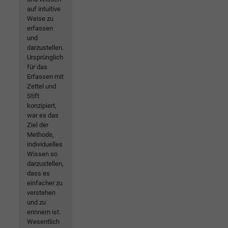
auf intuitive
Weise zu
erfassen
und
darzustellen.
Ursprünglich
für das
Erfassen mit
Zettel und
Stift
konzipiert,
war es das
Ziel der
Methode,
individuelles
Wissen so
darzustellen,
dass es
einfacher zu
verstehen
und zu
erinnern ist.
Wesentlich