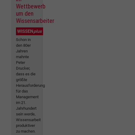
Wettbewerb
um den
Wissensarbeiter
WISSEN
plus
Schon in
den 80er
Jahren
mahnte
Peter
Drucker,
dass es die
größte
Herausforderung
für das
Management
im 21.
Jahrhundert
sein werde,
Wissensarbeit
produktiver
zu machen.