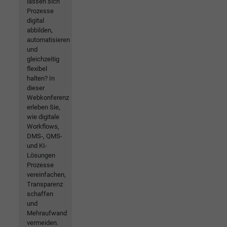
lassen sich
Prozesse
digital
abbilden,
automatisieren
und
gleichzeitig
flexibel
halten? In
dieser
Webkonferenz
erleben Sie,
wie digitale
Workflows,
DMS-, QMS-
und KI-
Lösungen
Prozesse
vereinfachen,
Transparenz
schaffen
und
Mehraufwand
vermeiden.