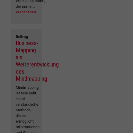
Werkzeugkasten,
der immer...
Weiterlesen
Beitrag
Business-
Mapping
als
Weiterentwicklung
des
Mindmapping
Mindmapping
ist eine sehr
leicht
verständliche
Methode,
die es
ermöglicht,
Informationen
und Wissen