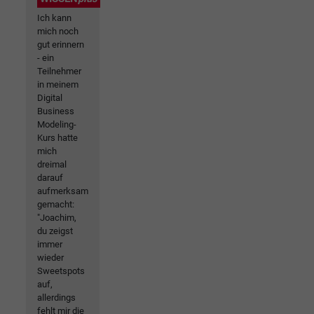
Ich kann
mich noch
gut erinnern
- ein
Teilnehmer
in meinem
Digital
Business
Modeling-
Kurs hatte
mich
dreimal
darauf
aufmerksam
gemacht:
"Joachim,
du zeigst
immer
wieder
Sweetspots
auf,
allerdings
fehlt mir die