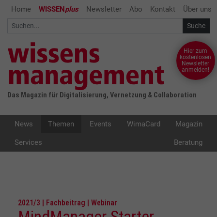
Home
WISSEN
plus
Newsletter
Abo
Kontakt
Über uns
Hier zum
kostenlosen
Newsletter
anmelden!
Das Magazin für Digitalisierung, Vernetzung & Collaboration
News
Themen
Events
WimaCard
Magazin
Services
Beratung
2021/3 | Fachbeitrag | Webinar
MindManager Starter