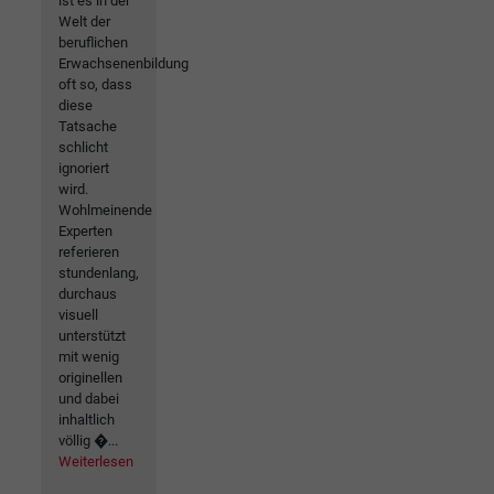
ist es in der
Welt der
beruflichen
Erwachsenenbildung
oft so, dass
diese
Tatsache
schlicht
ignoriert
wird.
Wohlmeinende
Experten
referieren
stundenlang,
durchaus
visuell
unterstützt
mit wenig
originellen
und dabei
inhaltlich
völlig �...
Weiterlesen