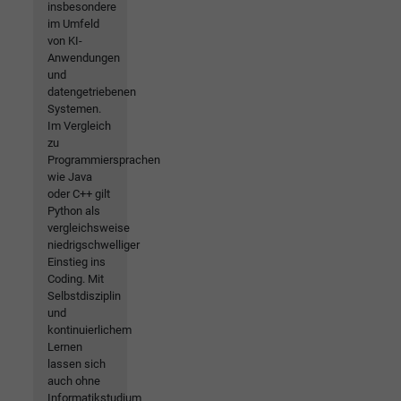
insbesondere
im Umfeld
von KI-
Anwendungen
und
datengetriebenen
Systemen.
Im Vergleich
zu
Programmiersprachen
wie Java
oder C++ gilt
Python als
vergleichsweise
niedrigschwelliger
Einstieg ins
Coding. Mit
Selbstdisziplin
und
kontinuierlichem
Lernen
lassen sich
auch ohne
Informatikstudium