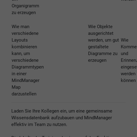
Organigramm
zu erzeugen
Wie man
Wie Objekte
verschiedene
ausgerichtet
Layouts
werden, um gut
Wie
kombinieren
gestaltete
Kommen
kann, um
Diagramme zu
und
verschiedene
erzeugen
Erinner
Diagrammtypen
eingese
in einer
werden
MindManager
können
Map
darzustellen
Laden Sie Ihre Kollegen ein, um eine gemeinsame
Wissensdatenbank aufzubauen und MindManager
effektiv im Team zu nutzen.