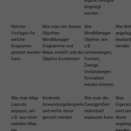
eigene Designs
angelegt
werden
Welche
Wie man mit diesen
Wie
Wie Not
Vorlagen für
Objekten
MindManager
angeleg
welche
MindManager
Objekte, wie
bearbei
Diagramm
Diagramme und
z.B.
werden
genutzt werden
Maps erstellt und die
Umrandungen,
kann
Objekte kombiniert
Formen,
Zweige,
Verbindungen
formatiert
werden können
Wie man Map-
Konkrete
Wie man die
Was
Layouts
Anwendungsbespiele
Zweiggrößen
Eigensc
anpasst, um
und wofür diese
individuell
sind un
z.B. aus einer
genutzt werden
anpassen kann
diese
radialen Map
angeleg
ein
werden