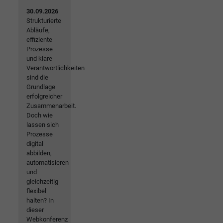
30.09.2026
Strukturierte
Abläufe,
effiziente
Prozesse
und klare
Verantwortlichkeiten
sind die
Grundlage
erfolgreicher
Zusammenarbeit.
Doch wie
lassen sich
Prozesse
digital
abbilden,
automatisieren
und
gleichzeitig
flexibel
halten? In
dieser
Webkonferenz