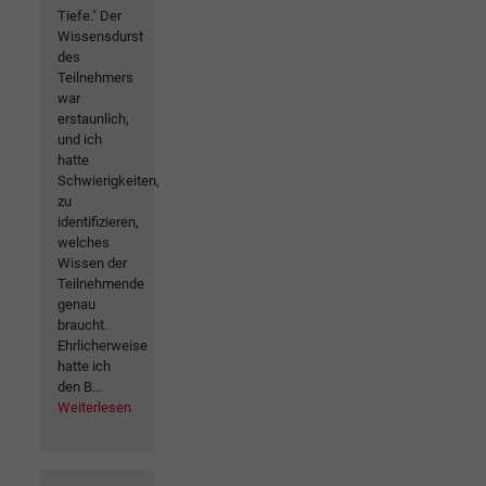
Tiefe." Der
Wissensdurst
des
Teilnehmers
war
erstaunlich,
und ich
hatte
Schwierigkeiten,
zu
identifizieren,
welches
Wissen der
Teilnehmende
genau
braucht.
Ehrlicherweise
hatte ich
den B...
Weiterlesen