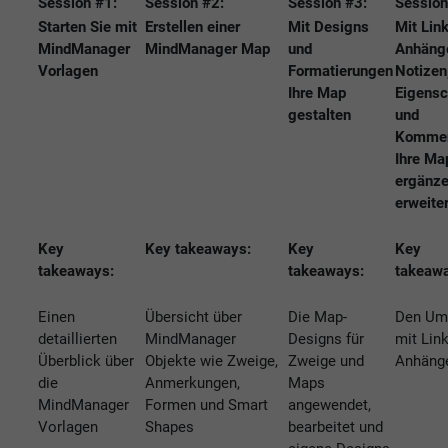
Session #1:
Session #2:
Session #3:
Session
Starten Sie mit
Erstellen einer
Mit Designs
Mit Link
MindManager
MindManager Map
und
Anhäng
Vorlagen
Formatierungen
Notizen
Ihre Map
Eigensc
gestalten
und
Kommen
Ihre Ma
ergänze
erweite
Key
Key takeaways:
Key
Key
takeaways:
takeaways:
takeaw
Einen
Übersicht über
Die Map-
Den Um
detaillierten
MindManager
Designs für
mit Lin
Überblick über
Objekte wie Zweige,
Zweige und
Anhäng
die
Anmerkungen,
Maps
MindManager
Formen und Smart
angewendet,
Vorlagen
Shapes
bearbeitet und