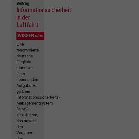
Beitrag
Informationssicherheit
in der
Luftfahrt
WISSEN
plus
Eine
renommierte,
deutsche
Fluglinie
stand vor
einer
spannenden
Aufgabe: Es
galt, ein
Informationssicherheits-
Managementsystem
(ISMS)
einzuführen,
das sowohl
den
Vorgaben
des