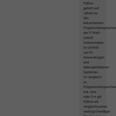
Python
gehört seit
Jahren zu
den
bekanntesten
Programmiersprache
der IT-Welt -
zuletzt
insbesondere
im Umfeld
von KI-
Anwendungen
und
datengetriebenen
Systemen.
Im Vergleich
zu
Programmiersprache
wie Java
oder C++ gilt
Python als
vergleichsweise
niedrigschwelliger