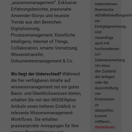
„wissensmanagement“. Exklusive
Unternehmen
Erfahrungsberichte, praxisnahe
thermische
Anwender-Storys und neueste
Abfallbehandlungsan
zur
Trends aus den Bereichen
Energiegewinnung.
Digitalisierung,
Und
Prozessmanagement, Künstliche
neuerdings
Intelligenz, Internet of Things,
auch mit
Collaboration, smarte Vernetzung,
hochmoderner
Wissenstransfer,
IoT-
Datenauswertung.
Dokumentenmanagement & Co.
Um etwa
den Zustand
Wo liegt der Unterschied?
Während
der Anlagen
die frei verfügbaren Inhalte auf
oder die
wissensmanagement.net ein gutes
Ausschüttung
Basis- und Überblickswissen bieten,
von
Emissionen
erhalten Sie mit den WISSENplus-
zu
Artikeln einen tieferen Einblick in
überprüfen,
relevante Wissensmanagement-
kommt
Workflows. Sie erhalten
mittlerwi...
praxiserprobte Anregungen für Ihre
Weiterlesen