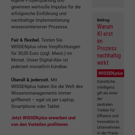
eigene Projektplanung und
gewinnen wertvolle Impulse für die
erfolgreiche Einführung und
nachhaltige Implementierung
Beitrag
Warum
wissensintensiver Prozesse.
KI erst
Fair & flexibel.
Testen Sie
im
WISSENplus ohne Verpflichtungen
Prozess
für 30,00 Euro (zzgl. Mwst.) im
nachhaltig
Monat. Unser Digital-Abo ist
wirkt
jederzeit monatlich kündbar.
WISSEN
plus
Überall & jederzeit.
Mit
Künstliche
WISSENplus haben Sie die Welt des
Intelligenz
Wissensmanagements immer
gilt als einer
der
griffbereit – egal ob per Laptop,
zentralen
Smartphone oder Tablet.
Treiber für
Effizienz und
Jetzt WISSEN
plus
erwerben und
Innovation in
von den Vorteilen profitieren
Unternehmen.
In der Praxis