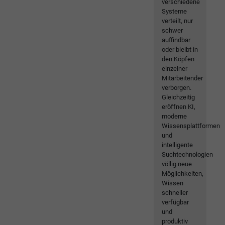
verschiedene
Systeme
verteilt, nur
schwer
auffindbar
oder bleibt in
den Köpfen
einzelner
Mitarbeitender
verborgen.
Gleichzeitig
eröffnen KI,
moderne
Wissensplattformen
und
intelligente
Suchtechnologien
völlig neue
Möglichkeiten,
Wissen
schneller
verfügbar
und
produktiv