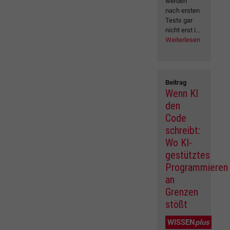
werden
nach ersten
Tests gar
nicht erst i...
Weiterlesen
Beitrag
Wenn KI
den
Code
schreibt:
Wo KI-
gestütztes
Programmieren
an
Grenzen
stößt
WISSEN
plus