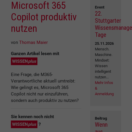
Microsoft 365
Event
22.
Copilot produktiv
Stuttgarter
nutzen
Wissensmanag
Tage
von
Thomas Maier
25.11.2026
Mensch.
Ganzen Artikel lesen mit
Maschine.
Mindset:
WISSEN
plus
Wissen
intelligent
Eine Frage, die M365-
nutzen...
Verantwortliche aktuell umtreibt:
Mehr Infos
Wie gelingt es, Microsoft 365
&
Copilot nicht nur einzuführen,
Anmeldung
sondern auch produktiv zu nutzen?
Sie kennen noch nicht
Beitrag
Wenn
WISSEN
plus
?
aus