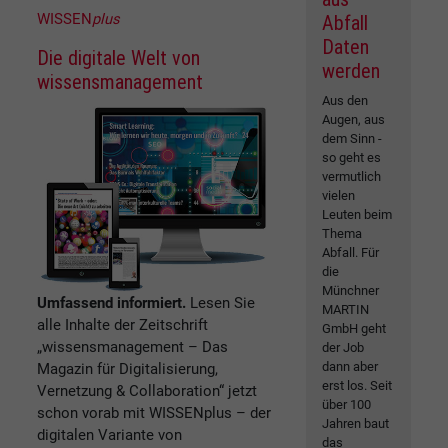
WISSEN
plus
Abfall
Daten
Die digitale Welt von
werden
wissensmanagement
Aus den
Augen, aus
dem Sinn -
so geht es
vermutlich
vielen
Leuten beim
Thema
Abfall. Für
die
Münchner
Umfassend informiert.
Lesen Sie
MARTIN
alle Inhalte der Zeitschrift
GmbH geht
„wissensmanagement – Das
der Job
dann aber
Magazin für Digitalisierung,
erst los. Seit
Vernetzung & Collaboration“ jetzt
über 100
schon vorab mit WISSENplus – der
Jahren baut
digitalen Variante von
das