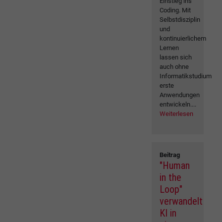
Einstieg ins
Coding. Mit
Selbstdisziplin
und
kontinuierlichem
Lernen
lassen sich
auch ohne
Informatikstudium
erste
Anwendungen
entwickeln....
Weiterlesen
Beitrag
"Human
in the
Loop"
verwandelt
KI in