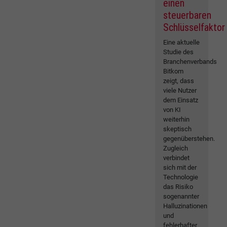
einen
steuerbaren
Schlüsselfaktor
Eine aktuelle
Studie des
Branchenverbands
Bitkom
zeigt, dass
viele Nutzer
dem Einsatz
von KI
weiterhin
skeptisch
gegenüberstehen.
Zugleich
verbindet
sich mit der
Technologie
das Risiko
sogenannter
Halluzinationen
und
fehlerhafter