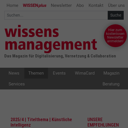
Home
WISSEN
plus
Newsletter
Abo
Kontakt
Über uns
Hier zum
kostenlosen
Newsletter
anmelden!
Das Magazin für Digitalisierung, Vernetzung & Collaboration
News
Themen
Events
WimaCard
Magazin
Services
Beratung
2025/4 | Titelthema | Künstliche
UNSERE
Intelligenz
EMPFEHLUNGEN