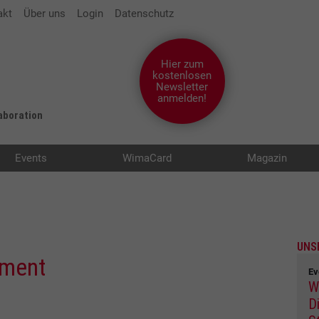
akt
Über uns
Login
Datenschutz
Hier zum
kostenlosen
Newsletter
anmelden!
laboration
Events
WimaCard
Magazin
UNS
ment
Ev
W
Di