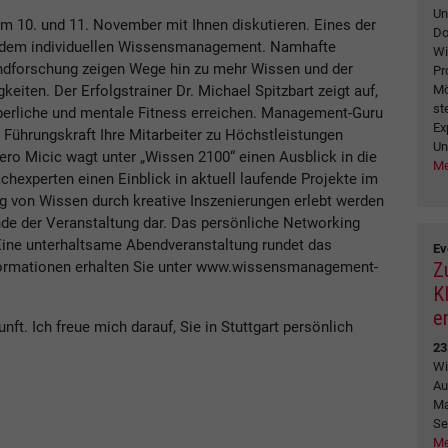
Un
 10. und 11. November mit Ihnen diskutieren. Eines der
Do
 dem individuellen Wissensmanagement. Namhafte
Wi
ndforschung zeigen Wege hin zu mehr Wissen und der
Pr
Mö
iten. Der Erfolgstrainer Dr. Michael Spitzbart zeigt auf,
st
rperliche und mentale Fitness erreichen. Management-Guru
Ex
s Führungskraft Ihre Mitarbeiter zu Höchstleistungen
Un
ero Micic wagt unter „Wissen 2100“ einen Ausblick in die
Me
hexperten einen Einblick in aktuell laufende Projekte im
von Wissen durch kreative Inszenierungen erlebt werden
de der Veranstaltung dar. Das persönliche Networking
 Eine unterhaltsame Abendveranstaltung rundet das
Ev
Z
formationen erhalten Sie unter www.wissensmanagement-
K
e
ft. Ich freue mich darauf, Sie in Stuttgart persönlich
23
Wi
Au
Ma
Se
Me