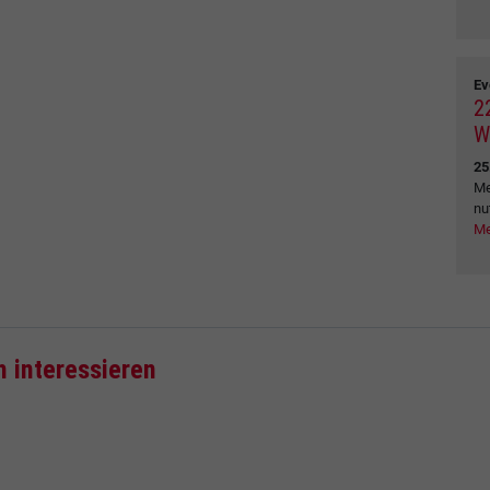
Ev
2
W
25
Me
nu
Me
h interessieren