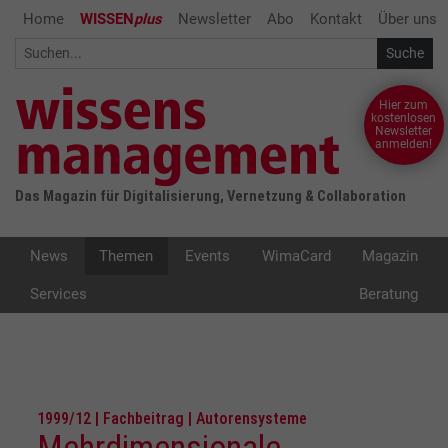
Home
WISSEN
plus
Newsletter
Abo
Kontakt
Über uns
Hier zum
kostenlosen
Newsletter
anmelden!
Das Magazin für Digitalisierung, Vernetzung & Collaboration
News
Themen
Events
WimaCard
Magazin
Services
Beratung
1999/12 | Fachbeitrag | Autorensysteme
Mehrdimensionale