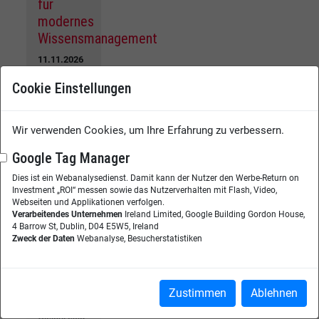
für
modernes
Wissensmanagement
11.11.2026
Unternehmen
Cookie Einstellungen
verfügen
heute über
enorme
Mengen an
Wir verwenden Cookies, um Ihre Erfahrung zu verbessern.
Wissen –
doch häufig
Google Tag Manager
ist es über
Dies ist ein Webanalysedienst. Damit kann der Nutzer den Werbe-Return on
verschiedene
Investment „ROI“ messen sowie das Nutzerverhalten mit Flash, Video,
Systeme
Webseiten und Applikationen verfolgen.
verteilt, nur
Verarbeitendes Unternehmen
Ireland Limited, Google Building Gordon House,
schwer
4 Barrow St, Dublin, D04 E5W5, Ireland
auffindbar
Zweck der Daten
Webanalyse, Besucherstatistiken
oder bleibt in
den Köpfen
einzelner
Mitarbeitender
Zustimmen
Ablehnen
verborgen.
Gleichzeitig