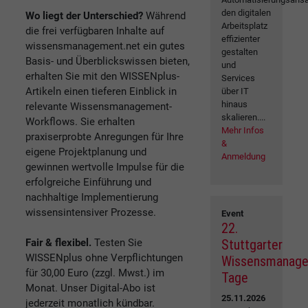
den digitalen
Wo liegt der Unterschied?
Während
Arbeitsplatz
die frei verfügbaren Inhalte auf
effizienter
wissensmanagement.net ein gutes
gestalten
Basis- und Überblickswissen bieten,
und
erhalten Sie mit den WISSENplus-
Services
Artikeln einen tieferen Einblick in
über IT
hinaus
relevante Wissensmanagement-
skalieren....
Workflows. Sie erhalten
Mehr Infos
praxiserprobte Anregungen für Ihre
&
eigene Projektplanung und
Anmeldung
gewinnen wertvolle Impulse für die
erfolgreiche Einführung und
nachhaltige Implementierung
wissensintensiver Prozesse.
Event
22.
Fair & flexibel.
Testen Sie
Stuttgarter
WISSENplus ohne Verpflichtungen
Wissensmanag
für 30,00 Euro (zzgl. Mwst.) im
Tage
Monat. Unser Digital-Abo ist
25.11.2026
jederzeit monatlich kündbar.