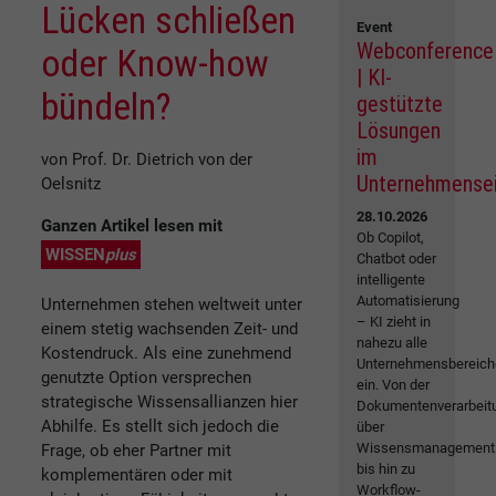
Lücken schließen
Event
Webconference
oder Know-how
| KI-
bündeln?
gestützte
Lösungen
im
von Prof. Dr. Dietrich von der
Unternehmense
Oelsnitz
28.10.2026
Ganzen Artikel lesen mit
Ob Copilot,
WISSEN
plus
Chatbot oder
intelligente
Automatisierung
Unternehmen stehen weltweit unter
– KI zieht in
einem stetig wachsenden Zeit- und
nahezu alle
Kostendruck. Als eine zunehmend
Unternehmensbereich
genutzte Option versprechen
ein. Von der
strategische Wissensallianzen hier
Dokumentenverarbeit
Abhilfe. Es stellt sich jedoch die
über
Wissensmanagement
Frage, ob eher Partner mit
bis hin zu
komplementären oder mit
Workflow-