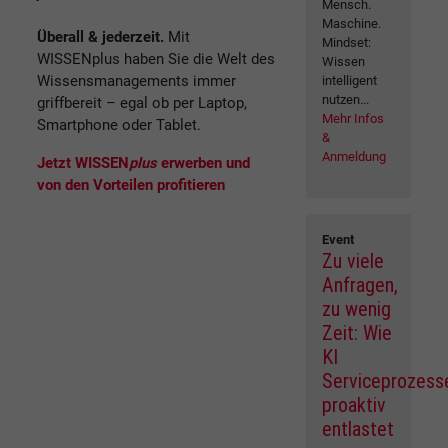
Mensch.
Maschine.
Überall & jederzeit.
Mit
Mindset:
WISSENplus haben Sie die Welt des
Wissen
Wissensmanagements immer
intelligent
nutzen...
griffbereit – egal ob per Laptop,
Mehr Infos
Smartphone oder Tablet.
&
Anmeldung
Jetzt WISSEN
plus
erwerben und
von den Vorteilen profitieren
Event
Zu viele
Anfragen,
zu wenig
Zeit: Wie
KI
Serviceprozess
proaktiv
entlastet