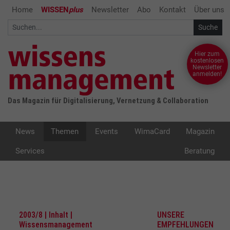
Home
WISSEN
plus
Newsletter
Abo
Kontakt
Über uns
Hier zum
kostenlosen
Newsletter
anmelden!
Das Magazin für Digitalisierung, Vernetzung & Collaboration
News
Themen
Events
WimaCard
Magazin
Services
Beratung
2003/8 | Inhalt |
UNSERE
Wissensmanagement
EMPFEHLUNGEN