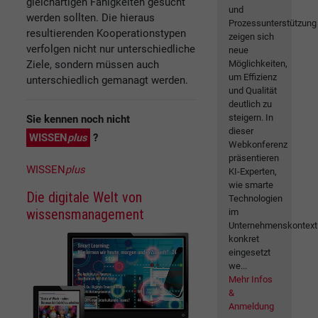
gleichartigen Fähigkeiten gesucht
und
werden sollten. Die hieraus
Prozessunterstützung
resultierenden Kooperationstypen
zeigen sich
verfolgen nicht nur unterschiedliche
neue
Ziele, sondern müssen auch
Möglichkeiten,
um Effizienz
unterschiedlich gemanagt werden.
und Qualität
deutlich zu
steigern. In
Sie kennen noch nicht
dieser
WISSEN
plus
?
Webkonferenz
präsentieren
WISSEN
plus
KI-Experten,
wie smarte
Die digitale Welt von
Technologien
wissensmanagement
im
Unternehmenskontext
konkret
eingesetzt
we...
Mehr Infos
&
Anmeldung