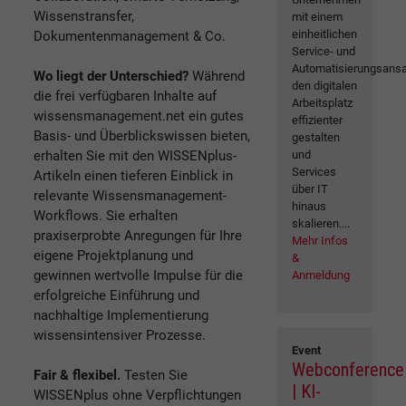
Wissenstransfer,
mit einem
einheitlichen
Dokumentenmanagement & Co.
Service- und
Automatisierungsansa
Wo liegt der Unterschied?
Während
den digitalen
die frei verfügbaren Inhalte auf
Arbeitsplatz
wissensmanagement.net ein gutes
effizienter
Basis- und Überblickswissen bieten,
gestalten
erhalten Sie mit den WISSENplus-
und
Services
Artikeln einen tieferen Einblick in
über IT
relevante Wissensmanagement-
hinaus
Workflows. Sie erhalten
skalieren....
praxiserprobte Anregungen für Ihre
Mehr Infos
eigene Projektplanung und
&
gewinnen wertvolle Impulse für die
Anmeldung
erfolgreiche Einführung und
nachhaltige Implementierung
wissensintensiver Prozesse.
Event
Webconference
Fair & flexibel.
Testen Sie
| KI-
WISSENplus ohne Verpflichtungen