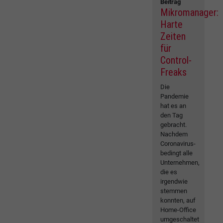
Beitrag
Mikromanager:
Harte
Zeiten
für
Control-
Freaks
Die
Pandemie
hat es an
den Tag
gebracht.
Nachdem
Coronavirus-
bedingt alle
Unternehmen,
die es
irgendwie
stemmen
konnten, auf
Home-Office
umgeschaltet