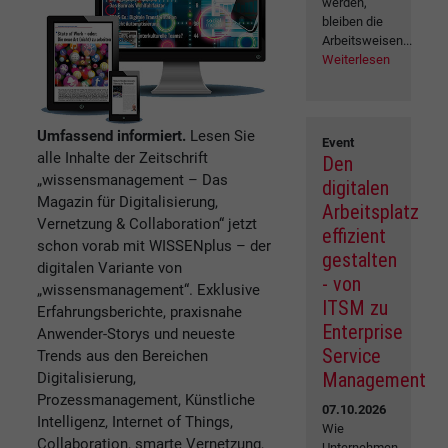
werden,
bleiben die
Arbeitsweisen...
Weiterlesen
Umfassend informiert.
Lesen Sie
Event
alle Inhalte der Zeitschrift
Den
„wissensmanagement – Das
digitalen
Magazin für Digitalisierung,
Arbeitsplatz
Vernetzung & Collaboration“ jetzt
effizient
schon vorab mit WISSENplus – der
gestalten
digitalen Variante von
- von
„wissensmanagement“. Exklusive
ITSM zu
Erfahrungsberichte, praxisnahe
Enterprise
Anwender-Storys und neueste
Service
Trends aus den Bereichen
Management
Digitalisierung,
Prozessmanagement, Künstliche
07.10.2026
Intelligenz, Internet of Things,
Wie
Collaboration, smarte Vernetzung,
Unternehmen