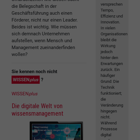
versprechen
die Belegschaft in der
Tempo,
Geschäftsführung auch einen
Effizienz und
Förderer, nicht nur einen Leader.
Innovation.
Beides ist wichtig. Wie müssen
In vielen
sich demnach Unternehmen
Organisationen
bleibt die
aufstellen, wenn Mensch und
Wirkung
Management zueinanderfinden
jedoch
wollen?
hinter den
Erwartungen
zurück. Ein
Sie kennen noch nicht
häufiger
WISSEN
plus
?
Grund: Die
Technik
WISSEN
plus
funktioniert;
die
Die digitale Welt von
Veränderung
hingegen
wissensmanagement
nicht.
Während
Prozesse
digital