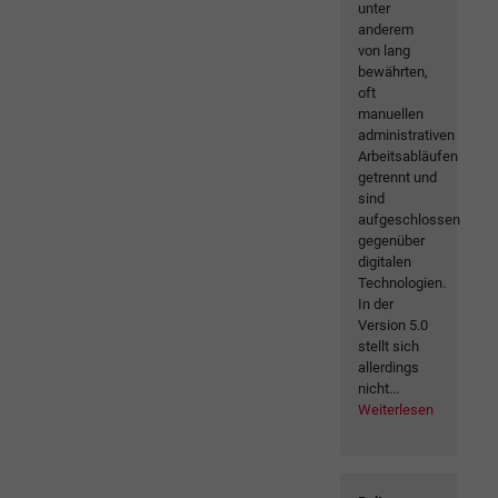
unter
anderem
von lang
bewährten,
oft
manuellen
administrativen
Arbeitsabläufen
getrennt und
sind
aufgeschlossen
gegenüber
digitalen
Technologien.
In der
Version 5.0
stellt sich
allerdings
nicht...
Weiterlesen