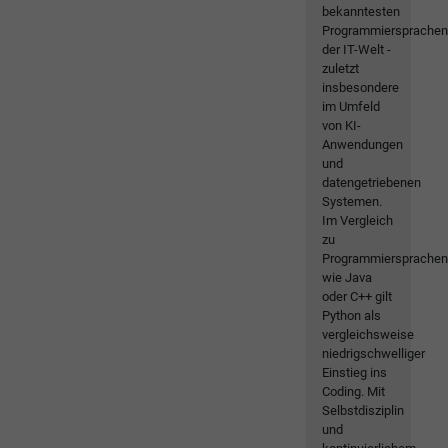
bekanntesten
Programmiersprache
der IT-Welt -
zuletzt
insbesondere
im Umfeld
von KI-
Anwendungen
und
datengetriebenen
Systemen.
Im Vergleich
zu
Programmiersprache
wie Java
oder C++ gilt
Python als
vergleichsweise
niedrigschwelliger
Einstieg ins
Coding. Mit
Selbstdisziplin
und