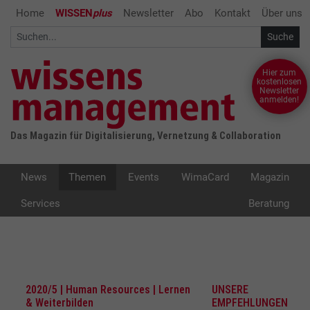
Home
WISSEN
plus
Newsletter
Abo
Kontakt
Über uns
Hier zum
kostenlosen
Newsletter
anmelden!
Das Magazin für Digitalisierung, Vernetzung & Collaboration
News
Themen
Events
WimaCard
Magazin
Services
Beratung
2020/5 | Human Resources | Lernen
UNSERE
& Weiterbilden
EMPFEHLUNGEN