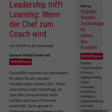
Leadership trifft
Beitrag
Digitaler
Learning: Wenn
Wandel:
der Chef zum
Technologie
ist
Coach wird
selten
das
von Geoffroy de Lestrange
Problem
Ganzen Artikel lesen mit
WISSEN
plus
WISSEN
plus
Digitale
Transformation
Fachkräfte müssen sich permanent
ist heute
allgegenwärtig.
fit halten für die raschen
Cloud-
Umwälzungen unserer Zeit. Daher
Lösungen,
wird immer mehr hinterfragt, ob
künstliche
man alte Lernschemata nicht
Intelligenz,
verlässt und neue Horizonte
Automatisierung
erschließt. Denn gerade in
und neue
Kollaborationstools
Umbruchzeiten wie diesen sucht