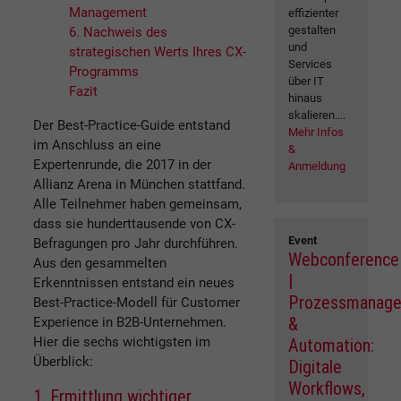
Management
effizienter
gestalten
6. Nachweis des
und
strategischen Werts Ihres CX-
Services
Programms
über IT
Fazit
hinaus
skalieren....
Der Best-Practice-Guide entstand
Mehr Infos
im Anschluss an eine
&
Expertenrunde, die 2017 in der
Anmeldung
Allianz Arena in München stattfand.
Alle Teilnehmer haben gemeinsam,
dass sie hunderttausende von CX-
Event
Befragungen pro Jahr durchführen.
Webconference
Aus den gesammelten
|
Erkenntnissen entstand ein neues
Prozessmanag
Best-Practice-Modell für Customer
&
Experience in B2B-Unternehmen.
Hier die sechs wichtigsten im
Automation:
Überblick:
Digitale
Workflows,
1. Ermittlung wichtiger