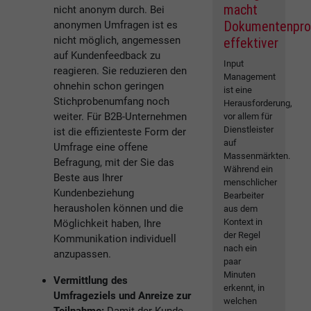
macht
nicht anonym durch. Bei
Dokumentenpro
anonymen Umfragen ist es
nicht möglich, angemessen
effektiver
auf Kundenfeedback zu
Input
reagieren. Sie reduzieren den
Management
ohnehin schon geringen
ist eine
Stichprobenumfang noch
Herausforderung,
weiter. Für B2B-Unternehmen
vor allem für
Dienstleister
ist die effizienteste Form der
auf
Umfrage eine offene
Massenmärkten.
Befragung, mit der Sie das
Während ein
Beste aus Ihrer
menschlicher
Kundenbeziehung
Bearbeiter
herausholen können und die
aus dem
Kontext in
Möglichkeit haben, Ihre
der Regel
Kommunikation individuell
nach ein
anzupassen.
paar
Minuten
Vermittlung des
erkennt, in
Umfrageziels und Anreize zur
welchen
Teilnahme:
Damit der Kunde