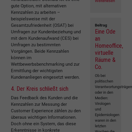
Weiterlesen
gute Option, mit alternativen
Kennzahlen zu arbeiten –
beispielsweise mit der
Gesamtzufriedenheit (OSAT) bei
Beitrag
Eine Ode
Umfragen zur Kundenbeziehung und
an
mit dem Kundenaufwand (CES) bei
Umfragen zu bestimmten
Homeoffice,
Vorgängen. Beide Kennzahlen
virtuelle
können im
Räume &
Wettbewerbsbenchmarking und zur
Co.
Ermittlung der wichtigsten
Ob bei
Kundenanliegen eingesetzt werden.
politischen
Verantwortungsträger
4. Der Kreis schließt sich
oder in den
Das Feedback des Kunden und die
Medien:
Virologen
Kennzahlen zur Messung der
und
Customer Experience zählen zu den
Epidemiologen
überaus wichtigen Informationen.
waren in den
Doch ohne ein System, das diese
letzten
Erkenntnisse in konkrete
Wochen die