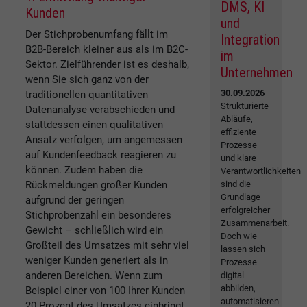
DMS, KI
Kunden
und
Der Stichprobenumfang fällt im
Integration
B2B-Bereich kleiner aus als im B2C-
im
Sektor. Zielführender ist es deshalb,
Unternehmen
wenn Sie sich ganz von der
30.09.2026
traditionellen quantitativen
Strukturierte
Datenanalyse verabschieden und
Abläufe,
stattdessen einen qualitativen
effiziente
Ansatz verfolgen, um angemessen
Prozesse
auf Kundenfeedback reagieren zu
und klare
können. Zudem haben die
Verantwortlichkeiten
Rückmeldungen großer Kunden
sind die
Grundlage
aufgrund der geringen
erfolgreicher
Stichprobenzahl ein besonderes
Zusammenarbeit.
Gewicht – schließlich wird ein
Doch wie
Großteil des Umsatzes mit sehr viel
lassen sich
weniger Kunden generiert als in
Prozesse
anderen Bereichen. Wenn zum
digital
abbilden,
Beispiel einer von 100 Ihrer Kunden
automatisieren
20 Prozent des Umsatzes einbringt