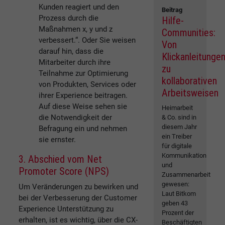
Kunden reagiert und den
Beitrag
Prozess durch die
Hilfe-
Maßnahmen x, y und z
Communities:
verbessert.“. Oder Sie weisen
Von
darauf hin, dass die
Klickanleitunge
Mitarbeiter durch ihre
zu
Teilnahme zur Optimierung
kollaborativen
von Produkten, Services oder
Arbeitsweisen
ihrer Experience beitragen.
Auf diese Weise sehen sie
Heimarbeit
die Notwendigkeit der
& Co. sind in
diesem Jahr
Befragung ein und nehmen
ein Treiber
sie ernster.
für digitale
Kommunikation
3. Abschied vom Net
und
Promoter Score (NPS)
Zusammenarbeit
gewesen:
Um Veränderungen zu bewirken und
Laut Bitkom
bei der Verbesserung der Customer
geben 43
Experience Unterstützung zu
Prozent der
erhalten, ist es wichtig, über die CX-
Beschäftigten