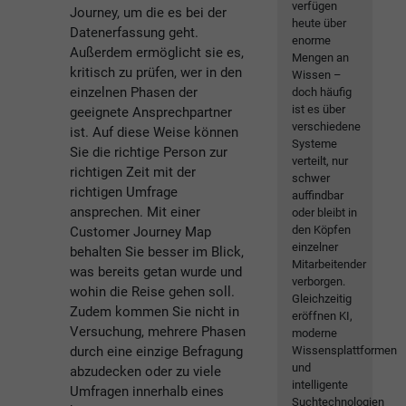
verfügen
Journey, um die es bei der
heute über
Datenerfassung geht.
enorme
Außerdem ermöglicht sie es,
Mengen an
kritisch zu prüfen, wer in den
Wissen –
einzelnen Phasen der
doch häufig
ist es über
geeignete Ansprechpartner
verschiedene
ist.
Auf diese Weise können
Systeme
Sie die richtige Person zur
verteilt, nur
richtigen Zeit mit der
schwer
richtigen Umfrage
auffindbar
ansprechen. Mit einer
oder bleibt in
den Köpfen
Customer Journey Map
einzelner
behalten Sie besser im Blick,
Mitarbeitender
was bereits getan wurde und
verborgen.
wohin die Reise gehen soll.
Gleichzeitig
Zudem kommen Sie nicht in
eröffnen KI,
Versuchung, mehrere Phasen
moderne
durch eine einzige Befragung
Wissensplattformen
und
abzudecken oder zu viele
intelligente
Umfragen innerhalb eines
Suchtechnologien