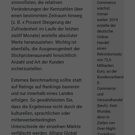
sinnvollsten, die relativen
Commerce
wächst
Veränderungen der Kennzahlen über
immer
einen bestimmten Zeitraum hinweg
weiter: 2019
(z. B. x Prozent Steigerung der
erzielte der
Zufriedenheit im Laufe der letzten
deutsche
zwölf Monate) anstelle absoluter
Online-
Werte heranzuziehen. Wichtig ist
Handel
ebenfalls, die Ausgewogenheit der
einen
Rekordumsatz
Stichprobenauswahl hinsichtlich
von 72,6
Anzahl und Art der Kunden
Milliarden
sicherzustellen.
Euro, so der
Bundesverband
Externes Benchmarking sollte statt
E-
auf Ratings auf Rankings basieren
Commerce
und nur innerhalb eines Landes
und
erfolgen. So gewährleisten Sie,
Versandhandel
(bevh). Kein
dass die Ergebnisse nicht durch die
Wunder,
kulturellen, sprachlichen oder
denn in
mitbewerberbedingten
Zeiten von
Unterschiede der einzelnen Märkte
Over-Night-
verfälscht werden. Allianz Global
Zustellung,