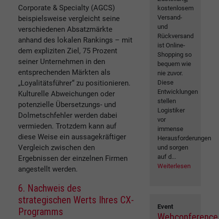
Corporate & Specialty (AGCS)
kostenlosem
Versand-
beispielsweise vergleicht seine
und
verschiedenen Absatzmärkte
Rückversand
anhand des lokalen Rankings – mit
ist Online-
dem expliziten Ziel, 75 Prozent
Shopping so
seiner Unternehmen in den
bequem wie
entsprechenden Märkten als
nie zuvor.
„Loyalitätsführer“ zu positionieren.
Diese
Entwicklungen
Kulturelle Abweichungen oder
stellen
potenzielle Übersetzungs- und
Logistiker
Dolmetschfehler werden dabei
vor
vermieden. Trotzdem kann auf
immense
diese Weise ein aussagekräftiger
Herausforderungen
Vergleich zwischen den
und sorgen
auf d...
Ergebnissen der einzelnen Firmen
Weiterlesen
angestellt werden.
6. Nachweis des
strategischen Werts Ihres CX-
Event
Programms
Webconference