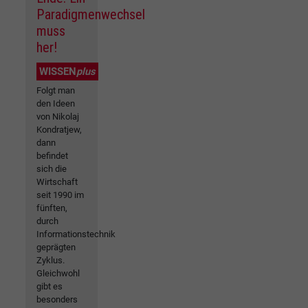
Paradigmenwechsel
muss
her!
WISSEN
plus
Folgt man
den Ideen
von Nikolaj
Kondratjew,
dann
befindet
sich die
Wirtschaft
seit 1990 im
fünften,
durch
Informationstechnik
geprägten
Zyklus.
Gleichwohl
gibt es
besonders