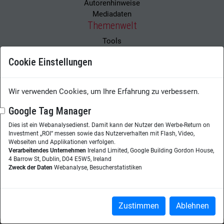
Autorenhinweise
Mediadaten
Themenwelt
Tools
Best Practices
Cookie Einstellungen
Analytics
Digitalisierung
Künstliche Intelligenz / Robotic
Wir verwenden Cookies, um Ihre Erfahrung zu verbessern.
Automatisierung
Leadership
Google Tag Manager
Knowledge Sharing
Dies ist ein Webanalysedienst. Damit kann der Nutzer den Werbe-Return on
Learning
Investment „ROI“ messen sowie das Nutzerverhalten mit Flash, Video,
Enterprise Search
Webseiten und Applikationen verfolgen.
Veranstaltungen
Verarbeitendes Unternehmen
Ireland Limited, Google Building Gordon House,
4 Barrow St, Dublin, D04 E5W5, Ireland
Webinare
Zweck der Daten
Webanalyse, Besucherstatistiken
Kongresse
Podcasts
Zustimmen
Ablehnen