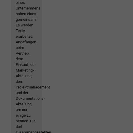
eines
Unternehmens
haben eines
gemeinsam:
Es werden
Texte
erarbeitet.
Angefangen
beim
Vertrieb,
dem
Einkauf, der
Marketing-
Abteilung,
dem
Projektmanagement
und der
Dokumentations-
Abteilung,
um nur
einige zu
nennen. Die
dort
zusammengestellten