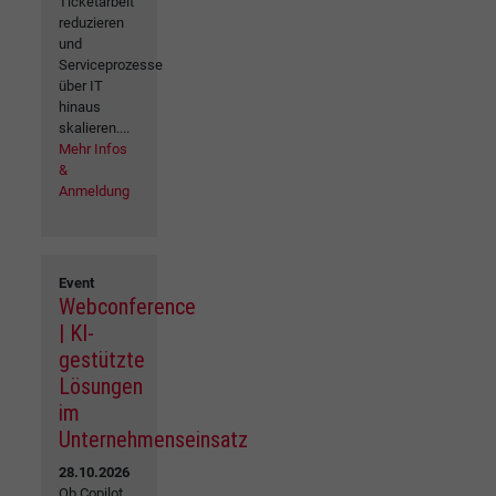
Ticketarbeit
reduzieren
und
Serviceprozesse
über IT
hinaus
skalieren....
Mehr Infos
&
Anmeldung
Event
Webconference
| KI-
gestützte
Lösungen
im
Unternehmenseinsatz
28.10.2026
Ob Copilot,