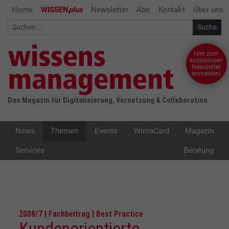
Home
WISSEN
plus
Newsletter
Abo
Kontakt
Über uns
Hier zum
kostenlosen
Newsletter
anmelden!
Das Magazin für Digitalisierung, Vernetzung & Collaboration
News
Themen
Events
WimaCard
Magazin
Services
Beratung
2008/7 | Fachbeitrag | Best Practice
Kundenorientierte