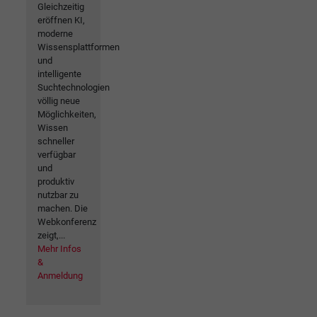
Gleichzeitig
eröffnen KI,
moderne
Wissensplattformen
und
intelligente
Suchtechnologien
völlig neue
Möglichkeiten,
Wissen
schneller
verfügbar
und
produktiv
nutzbar zu
machen. Die
Webkonferenz
zeigt,...
Mehr Infos
&
Anmeldung