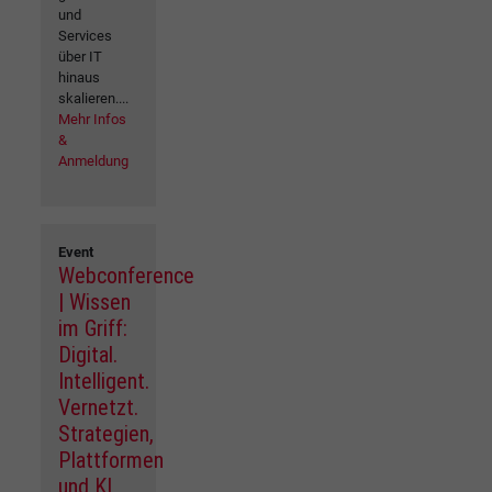
und
Services
über IT
hinaus
skalieren....
Mehr Infos
&
Anmeldung
Event
Webconference
| Wissen
im Griff:
Digital.
Intelligent.
Vernetzt.
Strategien,
Plattformen
und KI