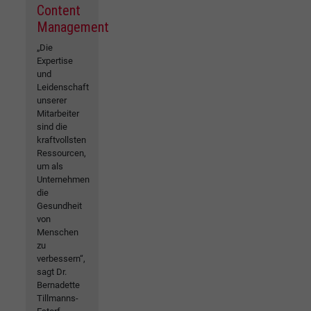
Content
Management
„Die
Expertise
und
Leidenschaft
unserer
Mitarbeiter
sind die
kraftvollsten
Ressourcen,
um als
Unternehmen
die
Gesundheit
von
Menschen
zu
verbessern“,
sagt Dr.
Bernadette
Tillmanns-