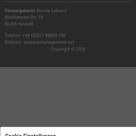
Herausgeberin:
Nicole Lehnert
Westheimer Str. 18
86356 Neusäß
Telefon:
+49 (0)821 48685-290
Website:
wissensmanagement.net
Copyright © 2026