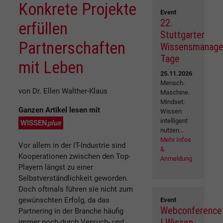
Konkrete Projekte
Event
22.
erfüllen
Stuttgarter
Partnerschaften
Wissensmanag
Tage
mit Leben
25.11.2026
Mensch.
von Dr. Ellen Walther-Klaus
Maschine.
Mindset:
Ganzen Artikel lesen mit
Wissen
intelligent
WISSEN
plus
nutzen...
Mehr Infos
Vor allem in der IT-Industrie sind
&
Kooperationen zwischen den Top-
Anmeldung
Playern längst zu einer
Selbstverständlichkeit geworden.
Doch oftmals führen sie nicht zum
gewünschten Erfolg, da das
Event
Webconference
Partnering in der Branche häufig
| Wissen
immer noch durch Versuch- und