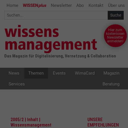
Home
WISSEN
plus
Newsletter
Abo
Kontakt
Über uns
Hier zum
kostenlosen
Newsletter
anmelden!
Das Magazin für Digitalisierung, Vernetzung & Collaboration
News
Themen
Events
WimaCard
Magazin
Services
Beratung
2005/2 | Inhalt |
UNSERE
Wissensmanagement
EMPFEHLUNGEN