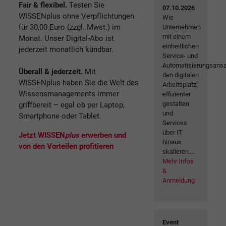
Fair & flexibel.
Testen Sie
07.10.2026
WISSENplus ohne Verpflichtungen
Wie
für 30,00 Euro (zzgl. Mwst.) im
Unternehmen
mit einem
Monat. Unser Digital-Abo ist
einheitlichen
jederzeit monatlich kündbar.
Service- und
Automatisierungsansa
Überall & jederzeit.
Mit
den digitalen
WISSENplus haben Sie die Welt des
Arbeitsplatz
Wissensmanagements immer
effizienter
gestalten
griffbereit – egal ob per Laptop,
und
Smartphone oder Tablet.
Services
über IT
Jetzt WISSEN
plus
erwerben und
hinaus
von den Vorteilen profitieren
skalieren....
Mehr Infos
&
Anmeldung
Event