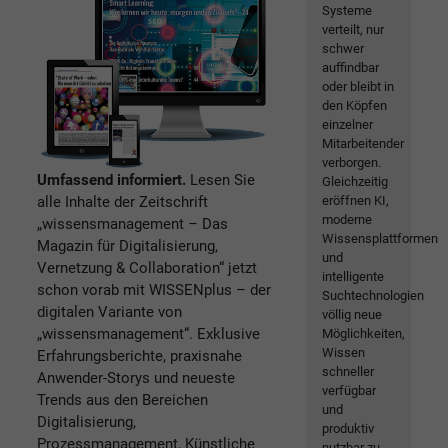
Systeme
verteilt, nur
schwer
auffindbar
oder bleibt in
den Köpfen
einzelner
Mitarbeitender
verborgen.
Umfassend informiert.
Lesen Sie
Gleichzeitig
alle Inhalte der Zeitschrift
eröffnen KI,
moderne
„wissensmanagement – Das
Wissensplattformen
Magazin für Digitalisierung,
und
Vernetzung & Collaboration“ jetzt
intelligente
schon vorab mit WISSENplus – der
Suchtechnologien
digitalen Variante von
völlig neue
„wissensmanagement“. Exklusive
Möglichkeiten,
Wissen
Erfahrungsberichte, praxisnahe
schneller
Anwender-Storys und neueste
verfügbar
Trends aus den Bereichen
und
Digitalisierung,
produktiv
Prozessmanagement, Künstliche
nutzbar zu