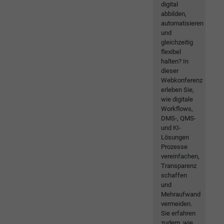
digital
abbilden,
automatisieren
und
gleichzeitig
flexibel
halten? In
dieser
Webkonferenz
erleben Sie,
wie digitale
Workflows,
DMS-, QMS-
und KI-
Lösungen
Prozesse
vereinfachen,
Transparenz
schaffen
und
Mehraufwand
vermeiden.
Sie erfahren
zudem, wie