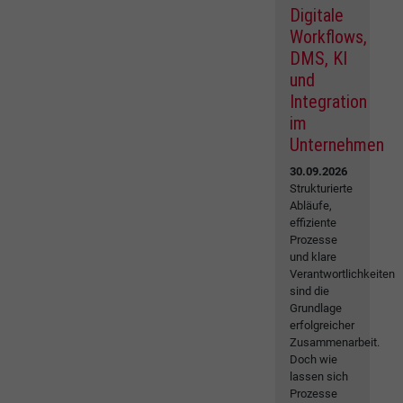
Digitale
Workflows,
DMS, KI
und
Integration
im
Unternehmen
30.09.2026
Strukturierte
Abläufe,
effiziente
Prozesse
und klare
Verantwortlichkeiten
sind die
Grundlage
erfolgreicher
Zusammenarbeit.
Doch wie
lassen sich
Prozesse