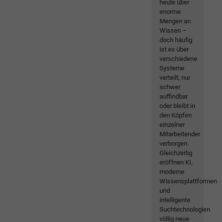
heute über
enorme
Mengen an
Wissen –
doch häufig
ist es über
verschiedene
Systeme
verteilt, nur
schwer
auffindbar
oder bleibt in
den Köpfen
einzelner
Mitarbeitender
verborgen.
Gleichzeitig
eröffnen KI,
moderne
Wissensplattformen
und
intelligente
Suchtechnologien
völlig neue