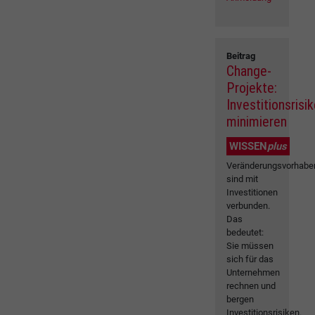
Beitrag
Change-
Projekte:
Investitionsrisi
minimieren
WISSEN
plus
Veränderungsvorhabe
sind mit
Investitionen
verbunden.
Das
bedeutet:
Sie müssen
sich für das
Unternehmen
rechnen und
bergen
Investitionsrisiken.