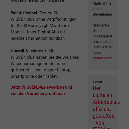
wissensintensiver Prozesse.
Maßnahmen
zu deren
Fair & flexibel.
Testen Sie
Beseitigung
WISSENplus ohne Verpflichtungen
zu
für 30,00 Euro (zzgl. Mwst.) im
definieren,
diese
Monat. Unser Digital-Abo ist
konsequent
jederzeit monatlich kündbar.
umzusetzen
und hieraus
Überall & jederzeit.
Mit
neue ...
WISSENplus haben Sie die Welt des
Weiterlesen
Wissensmanagements immer
griffbereit – egal ob per Laptop,
Smartphone oder Tablet.
Event
Jetzt WISSEN
plus
erwerben und
Den
von den Vorteilen profitieren
digitalen
Arbeitsplatz
effizient
gestalten
- von