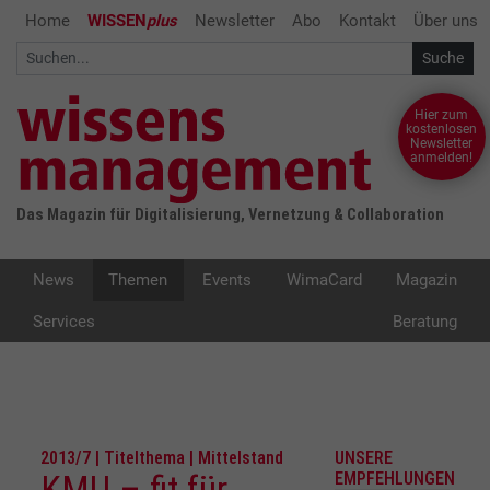
Home
WISSEN
plus
Newsletter
Abo
Kontakt
Über uns
Hier zum
kostenlosen
Newsletter
anmelden!
Das Magazin für Digitalisierung, Vernetzung & Collaboration
News
Themen
Events
WimaCard
Magazin
Services
Beratung
2013/7 | Titelthema | Mittelstand
UNSERE
KMU – fit für
EMPFEHLUNGEN