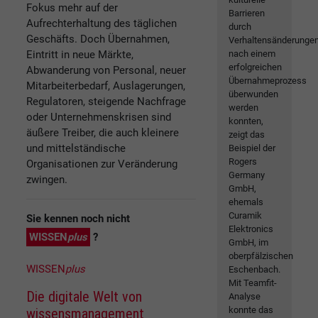
Fokus mehr auf der
Barrieren
Aufrechterhaltung des täglichen
durch
Geschäfts. Doch Übernahmen,
Verhaltensänderunge
Eintritt in neue Märkte,
nach einem
erfolgreichen
Abwanderung von Personal, neuer
Übernahmeprozess
Mitarbeiterbedarf, Auslagerungen,
überwunden
Regulatoren, steigende Nachfrage
werden
oder Unternehmenskrisen sind
konnten,
äußere Treiber, die auch kleinere
zeigt das
und mittelständische
Beispiel der
Rogers
Organisationen zur Veränderung
Germany
zwingen.
GmbH,
ehemals
Curamik
Sie kennen noch nicht
Elektronics
WISSEN
plus
?
GmbH, im
oberpfälzischen
WISSEN
plus
Eschenbach.
Mit Teamfit-
Die digitale Welt von
Analyse
konnte das
wissensmanagement