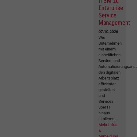
ITSM zu
Enterprise
Service
Management
07.10.2026
Wie
Unternehmen
mit einem
einheitlichen
Service- und
Automatisierungsansa
den digitalen
Arbeitsplatz
effizienter
gestalten
und
Services
über IT
hinaus
skalieren....
Mehr Infos
&
Anmeldung