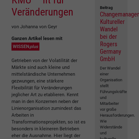
Beitrag
Veränderungen
Changemanage
Kultureller
von Johanna von Geyr
Wandel
bei der
Ganzen Artikel lesen mit
Rogers
WISSEN
plus
Germany
GmbH
Getrieben von der Volatilität der
Märkte sind auch kleine und
Der Wandel
mittelständische Unternehmen
einer
Organisation
gezwungen, eine stärkere
stellt
Flexibilität für Veränderungen
Führungskräfte
jeglicher Art zu etablieren. Kennt
und
man in den Konzernen neben der
Mitarbeiter
Linienorganisation zumindest das
vor große
Arbeiten in
Herausforderungen.
Wie
Transformationsprojekten, so ist es
Widerstände
besonders in kleineren Betrieben
und
eher die Ausnahme. Hier liegt der
kulturelle