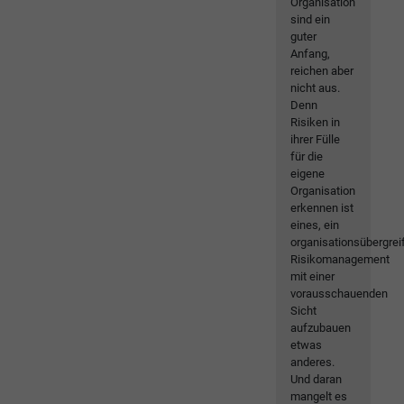
Organisation
sind ein
guter
Anfang,
reichen aber
nicht aus.
Denn
Risiken in
ihrer Fülle
für die
eigene
Organisation
erkennen ist
eines, ein
organisationsübergre
Risikomanagement
mit einer
vorausschauenden
Sicht
aufzubauen
etwas
anderes.
Und daran
mangelt es