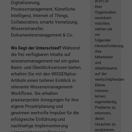
(KVP) in
Digitalisierung,
ihrer
Prozessmanagement, Künstliche
Organisation
Intelligenz, Internet of Things,
verankern
Collaboration, smarte Vernetzung,
möchten,
Wissenstransfer,
stehen sie
Dokumentenmanagement & Co.
vor
folgender
Herausforderung:
Wo liegt der Unterschied?
Während
Ihre
die frei verfügbaren Inhalte auf
Mitarbeiter
wissensmanagement.net ein gutes
und
Basis- und Überblickswissen bieten,
Arbeitsteams
erhalten Sie mit den WISSENplus-
auf der
wertschöpfenden
Artikeln einen tieferen Einblick in
Ebene
relevante Wissensmanagement-
müssen
Workflows. Sie erhalten
lernen,
praxiserprobte Anregungen für Ihre
eigenständig
eigene Projektplanung und
Probleme zu
gewinnen wertvolle Impulse für die
erkennen,
deren
erfolgreiche Einführung und
Ursachen zu
nachhaltige Implementierung
analysieren,