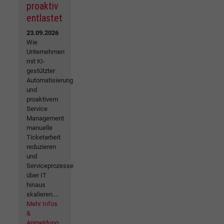
proaktiv
entlastet
23.09.2026
Wie
Unternehmen
mit KI-
gestützter
Automatisierung
und
proaktivem
Service
Management
manuelle
Ticketarbeit
reduzieren
und
Serviceprozesse
über IT
hinaus
skalieren....
Mehr Infos
&
Anmeldung