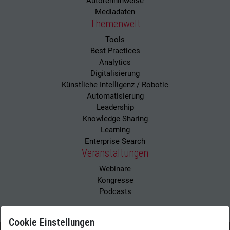
Autorenhinweise
Mediadaten
Themenwelt
Tools
Best Practices
Analytics
Digitalisierung
Künstliche Intelligenz / Robotic
Automatisierung
Leadership
Knowledge Sharing
Learning
Enterprise Search
Veranstaltungen
Webinare
Kongresse
Podcasts
Cookie Einstellungen