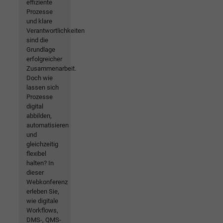
effiziente
Prozesse
und klare
Verantwortlichkeiten
sind die
Grundlage
erfolgreicher
Zusammenarbeit.
Doch wie
lassen sich
Prozesse
digital
abbilden,
automatisieren
und
gleichzeitig
flexibel
halten? In
dieser
Webkonferenz
erleben Sie,
wie digitale
Workflows,
DMS-, QMS-