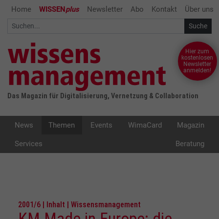
Home
WISSEN
plus
Newsletter
Abo
Kontakt
Über uns
Hier zum
kostenlosen
Newsletter
anmelden!
Das Magazin für Digitalisierung, Vernetzung & Collaboration
News
Themen
Events
WimaCard
Magazin
Services
Beratung
2001/6 | Inhalt | Wissensmanagement
KM Made in Europe: die