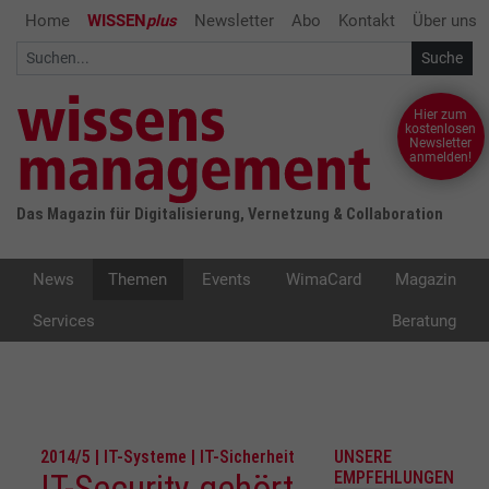
Home
WISSEN
plus
Newsletter
Abo
Kontakt
Über uns
Hier zum
kostenlosen
Newsletter
anmelden!
Das Magazin für Digitalisierung, Vernetzung & Collaboration
News
Themen
Events
WimaCard
Magazin
Services
Beratung
2014/5 | IT-Systeme | IT-Sicherheit
UNSERE
IT-Security gehört
EMPFEHLUNGEN