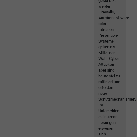
geschützt
werden –
Firewalls,
Antivirensoftware
oder
Intrusion-
Prevention-
Systeme
gelten als
Mittel der
Wahl. Cyber-
Attacken
aber sind
heute viel zu
raffiniert und
erfordern
neue
Schutzmechanismen.
Im
Unterschied
zu internen
Lösungen
erweisen
sich