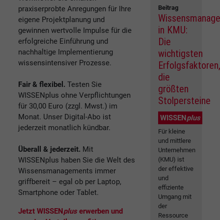
Beitrag
praxiserprobte Anregungen für Ihre
Wissensmanag
eigene Projektplanung und
in KMU:
gewinnen wertvolle Impulse für die
Die
erfolgreiche Einführung und
nachhaltige Implementierung
wichtigsten
wissensintensiver Prozesse.
Erfolgsfaktoren
die
Fair & flexibel.
Testen Sie
größten
WISSENplus ohne Verpflichtungen
Stolpersteine
für 30,00 Euro (zzgl. Mwst.) im
Monat. Unser Digital-Abo ist
WISSEN
plus
jederzeit monatlich kündbar.
Für kleine
und mittlere
Überall & jederzeit.
Mit
Unternehmen
WISSENplus haben Sie die Welt des
(KMU) ist
der effektive
Wissensmanagements immer
und
griffbereit – egal ob per Laptop,
effiziente
Smartphone oder Tablet.
Umgang mit
der
Jetzt WISSEN
plus
erwerben und
Ressource