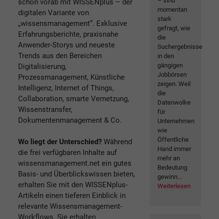
– sind
schon vorab mit WISSENplus – der
momentan
digitalen Variante von
stark
„wissensmanagement“. Exklusive
gefragt, wie
Erfahrungsberichte, praxisnahe
die
Anwender-Storys und neueste
Suchergebnisse
Trends aus den Bereichen
in den
gängigen
Digitalisierung,
Jobbörsen
Prozessmanagement, Künstliche
zeigen. Weil
Intelligenz, Internet of Things,
die
Collaboration, smarte Vernetzung,
Datenwolke
Wissenstransfer,
für
Dokumentenmanagement & Co.
Unternehmen
wie
Öffentliche
Wo liegt der Unterschied?
Während
Hand immer
die frei verfügbaren Inhalte auf
mehr an
wissensmanagement.net ein gutes
Bedeutung
Basis- und Überblickswissen bieten,
gewinn...
erhalten Sie mit den WISSENplus-
Weiterlesen
Artikeln einen tieferen Einblick in
relevante Wissensmanagement-
Workflows. Sie erhalten