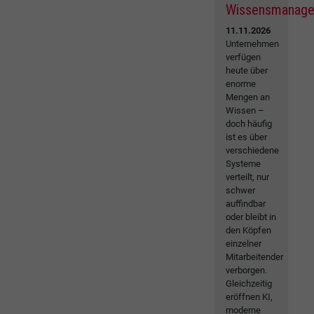
Wissensmanag
11.11.2026
Unternehmen
verfügen
heute über
enorme
Mengen an
Wissen –
doch häufig
ist es über
verschiedene
Systeme
verteilt, nur
schwer
auffindbar
oder bleibt in
den Köpfen
einzelner
Mitarbeitender
verborgen.
Gleichzeitig
eröffnen KI,
moderne