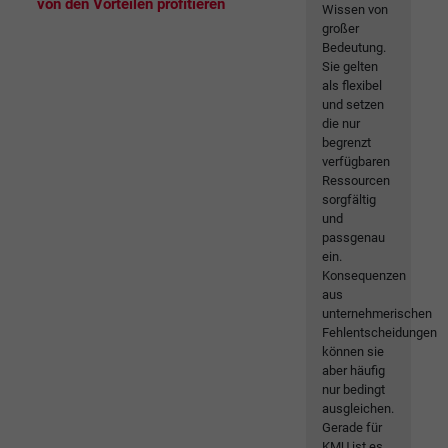
von den Vorteilen profitieren
Wissen von
großer
Bedeutung.
Sie gelten
als flexibel
und setzen
die nur
begrenzt
verfügbaren
Ressourcen
sorgfältig
und
passgenau
ein.
Konsequenzen
aus
unternehmerischen
Fehlentscheidungen
können sie
aber häufig
nur bedingt
ausgleichen.
Gerade für
KMU ist es