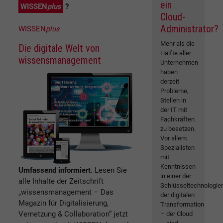
ein
WISSEN
plus
?
Cloud-
Administrator?
WISSEN
plus
Mehr als die
Die digitale Welt von
Hälfte aller
wissensmanagement
Unternehmen
haben
derzeit
Probleme,
Stellen in
der IT mit
Fachkräften
zu besetzen.
Vor allem
Spezialisten
mit
Kenntnissen
Umfassend informiert.
Lesen Sie
in einer der
alle Inhalte der Zeitschrift
Schlüsseltechnologie
„wissensmanagement – Das
der digitalen
Magazin für Digitalisierung,
Transformation
Vernetzung & Collaboration“ jetzt
– der Cloud