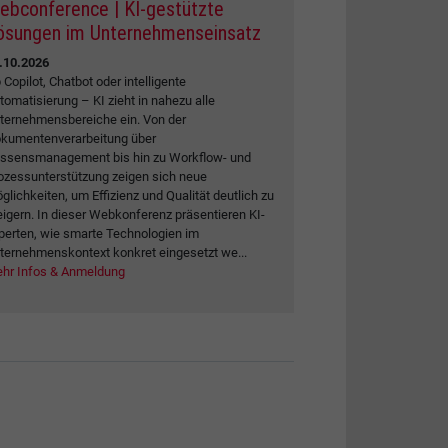
ebconference | KI-gestützte
ösungen im Unternehmenseinsatz
.10.2026
 Copilot, Chatbot oder intelligente
tomatisierung – KI zieht in nahezu alle
ternehmensbereiche ein. Von der
kumentenverarbeitung über
ssensmanagement bis hin zu Workflow- und
ozessunterstützung zeigen sich neue
glichkeiten, um Effizienz und Qualität deutlich zu
eigern. In dieser Webkonferenz präsentieren KI-
perten, wie smarte Technologien im
ternehmenskontext konkret eingesetzt we...
hr Infos & Anmeldung