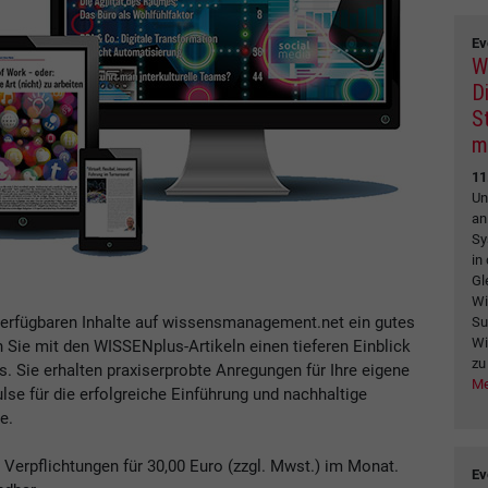
Ev
W
Di
S
m
11
Un
an
Sy
in
Gl
Wi
verfügbaren Inhalte auf wissensmanagement.net ein gutes
Su
Wi
n Sie mit den WISSENplus-Artikeln einen tieferen Einblick
zu
Sie erhalten praxiserprobte Anregungen für Ihre eigene
Me
se für die erfolgreiche Einführung und nachhaltige
e.
erpflichtungen für 30,00 Euro (zzgl. Mwst.) im Monat.
Ev