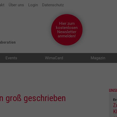
akt
Über uns
Login
Datenschutz
Hier zum
kostenlosen
Newsletter
anmelden!
laboration
Events
WimaCard
Magazin
UNS
n groß geschrieben
Ev
Z
K