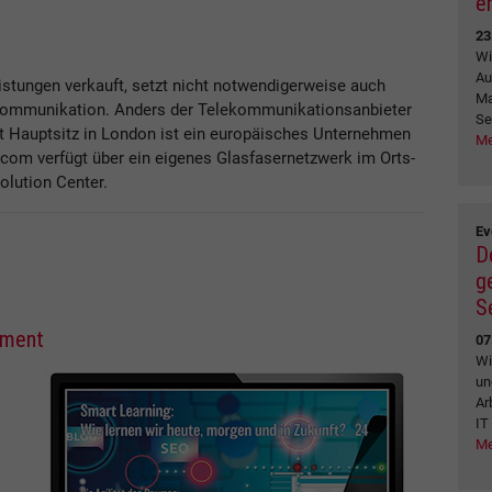
e
23
Wi
Au
stungen verkauft, setzt nicht notwendigerweise auch
Ma
ommunikation. Anders der Telekommunikationsanbieter
Se
 Hauptsitz in London ist ein europäisches Unternehmen
Me
om verfügt über ein eigenes Glasfasernetzwerk im Orts-
olution Center.
Ev
D
g
S
ement
07
Wi
un
Ar
IT
Me