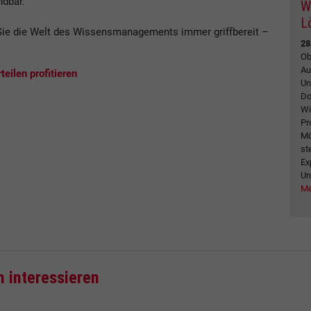
ndbar.
W
L
ie die Welt des Wissensmanagements immer griffbereit –
28
.
Ob
Au
eilen profitieren
Un
Do
Wi
Pr
Mö
st
Ex
Un
Me
h interessieren