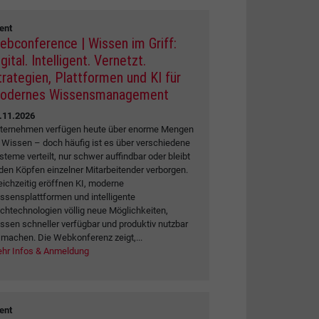
ent
ebconference | Wissen im Griff:
gital. Intelligent. Vernetzt.
trategien, Plattformen und KI für
odernes Wissensmanagement
.11.2026
ternehmen verfügen heute über enorme Mengen
 Wissen – doch häufig ist es über verschiedene
steme verteilt, nur schwer auffindbar oder bleibt
 den Köpfen einzelner Mitarbeitender verborgen.
eichzeitig eröffnen KI, moderne
ssensplattformen und intelligente
chtechnologien völlig neue Möglichkeiten,
ssen schneller verfügbar und produktiv nutzbar
 machen. Die Webkonferenz zeigt,...
hr Infos & Anmeldung
ent