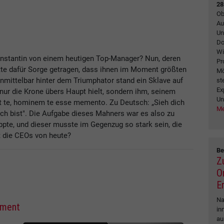
28
Ob
Au
Un
Do
Wi
nstantin von einem heutigen Top-Manager? Nun, deren
Pr
atte dafür Sorge getragen, dass ihnen im Moment größten
Mö
nmittelbar hinter dem Triumphator stand ein Sklave auf
st
Ex
ur die Krone übers Haupt hielt, sondern ihm, seinem
Un
t te, hominem te esse memento. Zu Deutsch: „Sieh dich
Me
ch bist". Die Aufgabe dieses Mahners war es also zu
ppte, und dieser musste im Gegenzug so stark sein, die
 die CEOs von heute?
Be
Z
O
E
Na
ement
in
au