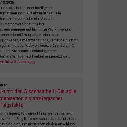
.10.2026
 Copilot, Chatbot oder intelligente
tomatisierung – KI zieht in nahezu alle
ternehmensbereiche ein. Von der
kumentenverarbeitung über
ssensmanagement bis hin zu Workflow- und
ozessunterstützung zeigen sich neue
glichkeiten, um Effizienz und Qualität deutlich zu
eigern. In dieser Webkonferenz präsentieren KI-
perten, wie smarte Technologien im
ternehmenskontext konkret eingesetzt we...
hr Infos & Anmeldung
itrag
ukunft der Wissensarbeit: Die agile
rganisation als strategischer
rfolgsfaktor
chhaltigen Erfolg erreicht nur, wer permanent
novativ ist. Es gilt, immer schon die nächste Idee
szuprobieren, um nicht plötzlich den Anschluss