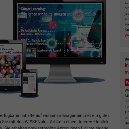
zu
ni
je
zu
Hi
Ku
We
Be
In
m
W
We
Mi
ih
Le
si
verfügbaren Inhalte auf wissensmanagement.net ein gutes
ei
n Sie mit den WISSENplus-Artikeln einen tieferen Einblick
Be
Sie erhalten praxiserprobte Anregungen für Ihre eigene
sc