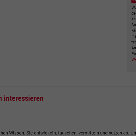
Wa
de
Te
So
Mi
in
te
An
Pe
We
h interessieren
hen Wissen. Sie entwickeln, tauschen, vermitteln und nutzen es. 