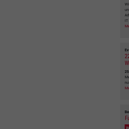
Wi
un
Ar
IT
Me
Ev
2
W
25
Me
nu
Me
Be
F
W