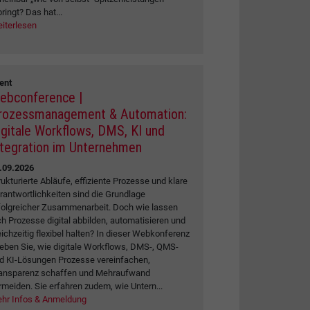
bringt? Das hat...
iterlesen
ent
ebconference |
rozessmanagement & Automation:
igitale Workflows, DMS, KI und
ntegration im Unternehmen
.09.2026
rukturierte Abläufe, effiziente Prozesse und klare
rantwortlichkeiten sind die Grundlage
folgreicher Zusammenarbeit. Doch wie lassen
ch Prozesse digital abbilden, automatisieren und
eichzeitig flexibel halten? In dieser Webkonferenz
leben Sie, wie digitale Workflows, DMS-, QMS-
d KI-Lösungen Prozesse vereinfachen,
ansparenz schaffen und Mehraufwand
rmeiden. Sie erfahren zudem, wie Untern...
hr Infos & Anmeldung