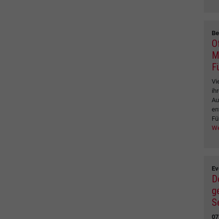
Be
O
M
F
Vi
ih
Au
en
Fü
We
Ev
D
g
S
07