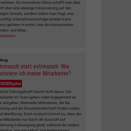
 verlieren. Ein innovatives Klima schafft man aber
cht über eine alleinige Fokussierung auf den
tzigen Umsatz, sondern indem man fragt, was
künftig Unternehmenserfolge erzielen kann.
erzu gehören in erster Linie die Komponenten
nden- und Mitar...
iterlesen
itrag
trinsisch statt extrinsisch: Wie
otiviere ich meine Mitarbeiter?
ISSEN
plus
lche Führungskraft träumt nicht davon: Die
tarbeiter im Team gehen voller Engagement an
re Aufgaben. Materielle Motivatoren, die die
istung und die Einsatzbereitschaft fördern sollen,
nd überflüssig. Doch wodurch kommt es, dass der
ne Mitarbeiter nur durch die Aussicht auf
lohnung in Bewegung gerät, während der andere
heinbar „wie von selbst" Spitzenleistungen