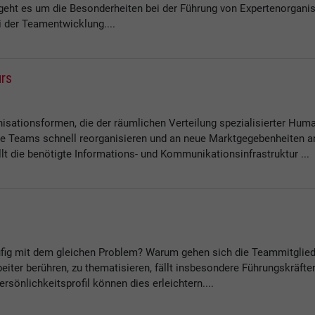
 geht es um die Besonderheiten bei der Führung von Expertenorgani
 der Teamentwicklung....
urs
isationsformen, die der räumlichen Verteilung spezialisierter Hum
elle Teams schnell reorganisieren und an neue Marktgegebenheite
ellt die benötigte Informations- und Kommunikationsinfrastruktur ...
ig mit dem gleichen Problem? Warum gehen sich die Teammitglied
rbeiter berühren, zu thematisieren, fällt insbesondere Führungskräf
sönlichkeitsprofil können dies erleichtern....