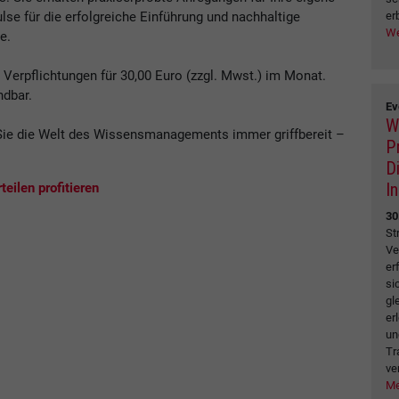
er
se für die erfolgreiche Einführung und nachhaltige
We
e.
erpflichtungen für 30,00 Euro (zzgl. Mwst.) im Monat.
ndbar.
Ev
W
ie die Welt des Wissensmanagements immer griffbereit –
P
.
D
I
eilen profitieren
30
St
Ve
er
si
gl
er
un
Tr
ve
Me