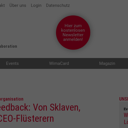
akt
Über uns
Login
Datenschutz
Hier zum
kostenlosen
Newsletter
anmelden!
laboration
Events
WimaCard
Magazin
organisation
UNS
Feedback: Von Sklaven,
Ev
W
CEO-Flüsterern
L