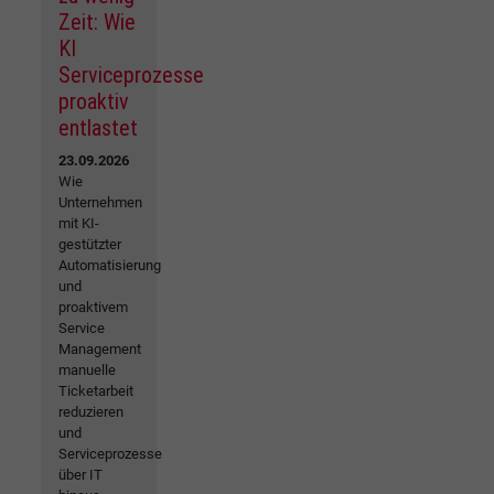
Zeit: Wie
KI
Serviceprozesse
proaktiv
entlastet
23.09.2026
Wie
Unternehmen
mit KI-
gestützter
Automatisierung
und
proaktivem
Service
Management
manuelle
Ticketarbeit
reduzieren
und
Serviceprozesse
über IT