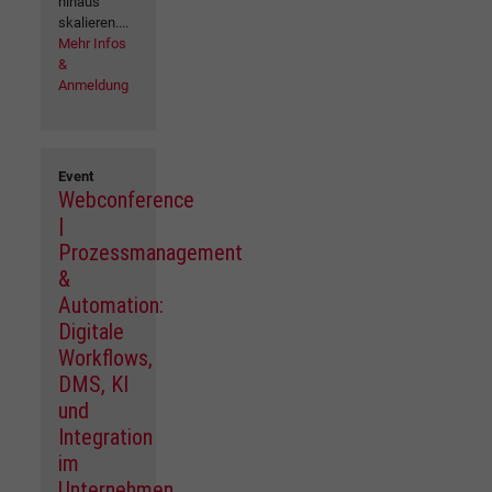
hinaus
skalieren....
Mehr Infos
&
Anmeldung
Event
Webconference
|
Prozessmanagement
&
Automation:
Digitale
Workflows,
DMS, KI
und
Integration
im
Unternehmen