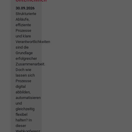
30.09.2026
Strukturierte
Abläufe,
effiziente
Prozesse
und klare
Verantwortlichkeiten
sind die
Grundlage
erfolgreicher
Zusammenarbeit.
Doch wie
lassen sich
Prozesse
digital
abbilden,
automatisieren
und
gleichzeitig
flexibel
halten? In
dieser
Webkonferenz