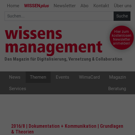
Home
WISSEN
plus
Newsletter
Abo
Kontakt
Über uns
Hier zum
kostenlosen
Newsletter
anmelden!
Das Magazin für Digitalisierung, Vernetzung & Collaboration
News
Themen
Events
WimaCard
Magazin
Services
Beratung
2016/8 | Dokumentation + Kommunikation | Grundlagen
& Theorien