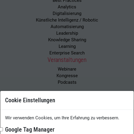
Best Practices
Analytics
Digitalisierung
Künstliche Intelligenz / Robotic
Automatisierung
Leadership
Knowledge Sharing
Learning
Enterprise Search
Veranstaltungen
Webinare
Kongresse
Podcasts
Cookie Einstellungen
Wir verwenden Cookies, um Ihre Erfahrung zu verbessern.
Wissensmanagement Magazin
Impressum
Datenschutzerklärung
Datenschutz
Google Tag Manager