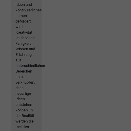
Ideen und
kontinuierliches
Lernen
gefördert
wird.
Kreativität
ist dabei die
Fähigkeit,
Wissen und
Erfahrung
aus
unterschiedlichen
Bereichen
so zu
verknüpfen,
dass
neuartige
Ideen
entstehen
können. In
der Realität
werden die
meisten