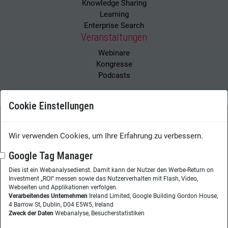
Knowledge Sharing
Learning
Enterprise Search
Veranstaltungen
Webinare
Kongresse
Podcasts
Cookie Einstellungen
Wissensmanagement Magazin
Impressum
Wir verwenden Cookies, um Ihre Erfahrung zu verbessern.
Datenschutzerklärung
Datenschutz
Google Tag Manager
Dies ist ein Webanalysedienst. Damit kann der Nutzer den Werbe-Return on
Herausgeberin:
Nicole Lehnert
Investment „ROI“ messen sowie das Nutzerverhalten mit Flash, Video,
Westheimer Str. 18
Webseiten und Applikationen verfolgen.
Verarbeitendes Unternehmen
Ireland Limited, Google Building Gordon House,
86356 Neusäß
4 Barrow St, Dublin, D04 E5W5, Ireland
Zweck der Daten
Webanalyse, Besucherstatistiken
Telefon:
+49 (0)821 48685-290