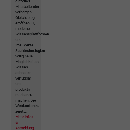
einzelner
Mitarbeitender
verborgen.
Gleichzeitig
eröffnen KI,
moderne
Wissensplattformen
und
intelligente
Suchtechnologien
völlig neue
Möglichkeiten,
Wissen
schneller
verfügbar
und
produktiv
nutzbar zu
machen. Die
Webkonferenz
zeigt,...
Mehr Infos
&
Anmeldung