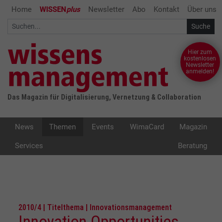
Home
WISSEN
plus
Newsletter
Abo
Kontakt
Über uns
Hier zum
kostenlosen
Newsletter
anmelden!
Das Magazin für Digitalisierung, Vernetzung & Collaboration
News
Themen
Events
WimaCard
Magazin
Services
Beratung
2010/4 | Titelthema | Innovationsmanagement
Innovation Opportunities