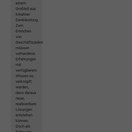
einem
Großteil aus
kreativer
Denkleistung.
Zum
Erreichen
von
Geschäftszielen
müssen
vorhandene
Erfahrungen
mit
verfügbarem
Wissen so
verknüpft
werden,
dass daraus
neue,
realisierbare
Lösungen
entstehen
können.
Doch als
Folge von