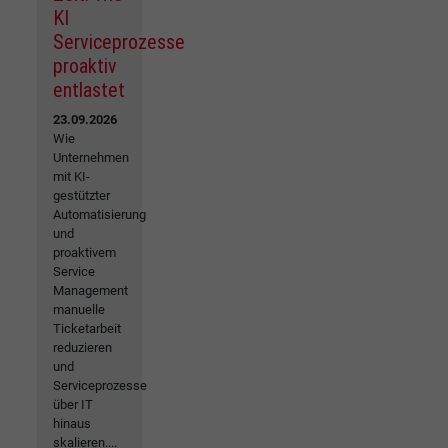
KI
Serviceprozesse
proaktiv
entlastet
23.09.2026
Wie
Unternehmen
mit KI-
gestützter
Automatisierung
und
proaktivem
Service
Management
manuelle
Ticketarbeit
reduzieren
und
Serviceprozesse
über IT
hinaus
skalieren....