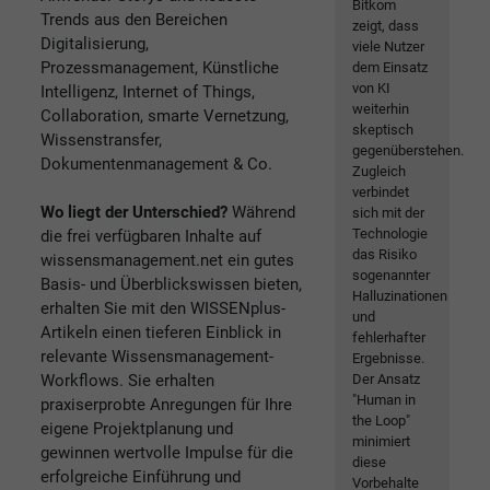
Bitkom
Trends aus den Bereichen
zeigt, dass
Digitalisierung,
viele Nutzer
Prozessmanagement, Künstliche
dem Einsatz
von KI
Intelligenz, Internet of Things,
weiterhin
Collaboration, smarte Vernetzung,
skeptisch
Wissenstransfer,
gegenüberstehen.
Dokumentenmanagement & Co.
Zugleich
verbindet
Wo liegt der Unterschied?
Während
sich mit der
Technologie
die frei verfügbaren Inhalte auf
das Risiko
wissensmanagement.net ein gutes
sogenannter
Basis- und Überblickswissen bieten,
Halluzinationen
erhalten Sie mit den WISSENplus-
und
Artikeln einen tieferen Einblick in
fehlerhafter
relevante Wissensmanagement-
Ergebnisse.
Workflows. Sie erhalten
Der Ansatz
"Human in
praxiserprobte Anregungen für Ihre
the Loop"
eigene Projektplanung und
minimiert
gewinnen wertvolle Impulse für die
diese
erfolgreiche Einführung und
Vorbehalte