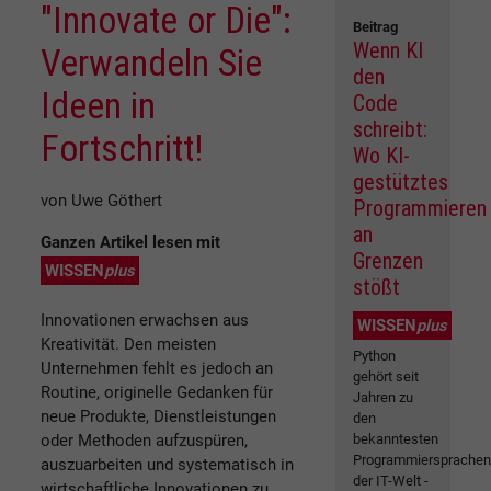
"Innovate or Die":
Beitrag
Wenn KI
Verwandeln Sie
den
Ideen in
Code
schreibt:
Fortschritt!
Wo KI-
gestütztes
von Uwe Göthert
Programmieren
an
Ganzen Artikel lesen mit
Grenzen
WISSEN
plus
stößt
Innovationen erwachsen aus
WISSEN
plus
Kreativität. Den meisten
Python
Unternehmen fehlt es jedoch an
gehört seit
Routine, originelle Gedanken für
Jahren zu
neue Produkte, Dienstleistungen
den
oder Methoden aufzuspüren,
bekanntesten
Programmiersprache
auszuarbeiten und systematisch in
der IT-Welt -
wirtschaftliche Innovationen zu