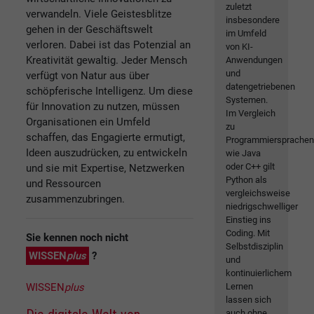
zuletzt
verwandeln. Viele Geistesblitze
insbesondere
gehen in der Geschäftswelt
im Umfeld
verloren. Dabei ist das Potenzial an
von KI-
Kreativität gewaltig. Jeder Mensch
Anwendungen
und
verfügt von Natur aus über
datengetriebenen
schöpferische Intelligenz. Um diese
Systemen.
für Innovation zu nutzen, müssen
Im Vergleich
Organisationen ein Umfeld
zu
schaffen, das Engagierte ermutigt,
Programmiersprache
Ideen auszudrücken, zu entwickeln
wie Java
oder C++ gilt
und sie mit Expertise, Netzwerken
Python als
und Ressourcen
vergleichsweise
zusammenzubringen.
niedrigschwelliger
Einstieg ins
Coding. Mit
Sie kennen noch nicht
Selbstdisziplin
WISSEN
plus
?
und
kontinuierlichem
WISSEN
plus
Lernen
lassen sich
auch ohne