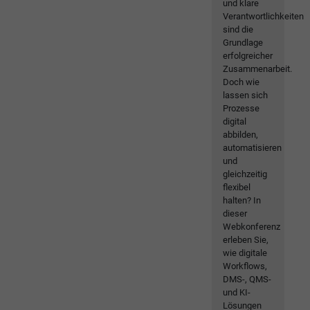
und klare
Verantwortlichkeiten
sind die
Grundlage
erfolgreicher
Zusammenarbeit.
Doch wie
lassen sich
Prozesse
digital
abbilden,
automatisieren
und
gleichzeitig
flexibel
halten? In
dieser
Webkonferenz
erleben Sie,
wie digitale
Workflows,
DMS-, QMS-
und KI-
Lösungen