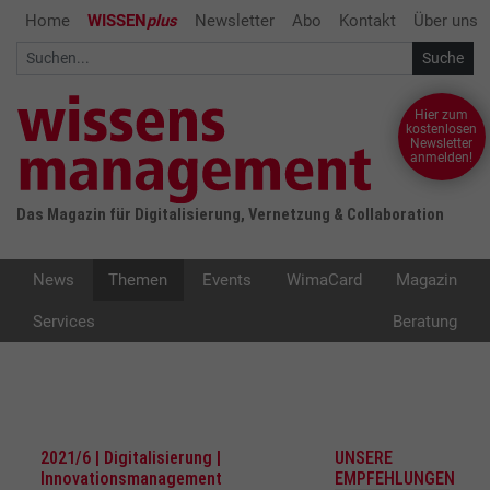
Home
WISSEN
plus
Newsletter
Abo
Kontakt
Über uns
Hier zum
kostenlosen
Newsletter
anmelden!
Das Magazin für Digitalisierung, Vernetzung & Collaboration
News
Themen
Events
WimaCard
Magazin
Services
Beratung
2021/6 | Digitalisierung |
UNSERE
Innovationsmanagement
EMPFEHLUNGEN