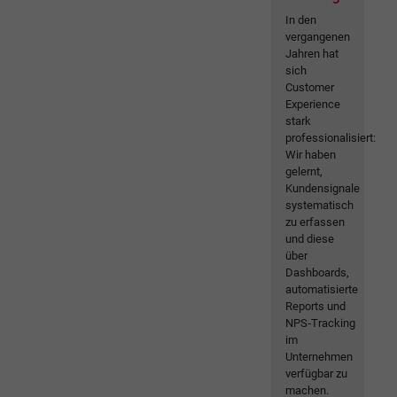
In den
vergangenen
Jahren hat
sich
Customer
Experience
stark
professionalisiert:
Wir haben
gelernt,
Kundensignale
systematisch
zu erfassen
und diese
über
Dashboards,
automatisierte
Reports und
NPS‑Tracking
im
Unternehmen
verfügbar zu
machen.