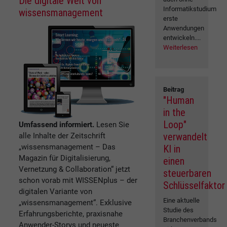
Die digitale Welt von
Informatikstudium
wissensmanagement
erste
Anwendungen
entwickeln....
Weiterlesen
Beitrag
"Human
in the
Loop"
Umfassend informiert.
Lesen Sie
verwandelt
alle Inhalte der Zeitschrift
„wissensmanagement – Das
KI in
Magazin für Digitalisierung,
einen
Vernetzung & Collaboration“ jetzt
steuerbaren
schon vorab mit WISSENplus – der
Schlüsselfaktor
digitalen Variante von
Eine aktuelle
„wissensmanagement“. Exklusive
Studie des
Erfahrungsberichte, praxisnahe
Branchenverbands
Anwender-Storys und neueste