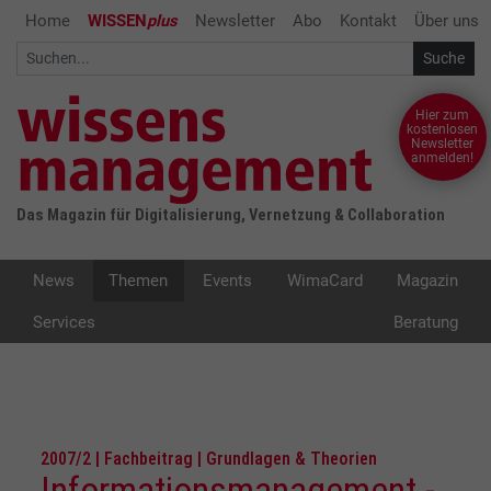
Home
WISSEN
plus
Newsletter
Abo
Kontakt
Über uns
Hier zum
kostenlosen
Newsletter
anmelden!
Das Magazin für Digitalisierung, Vernetzung & Collaboration
News
Themen
Events
WimaCard
Magazin
Services
Beratung
2007/2 | Fachbeitrag | Grundlagen & Theorien
Informationsmanagement -