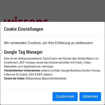
Cookie Einstellungen
Das Magazin für Digitalisierung, Vernetzung & Collaboration
Wir verwenden Cookies, um Ihre Erfahrung zu verbessern.
Google Tag Manager
Dies ist ein Webanalysedienst. Damit kann der Nutzer den Werbe-Return on
Investment „ROI“ messen sowie das Nutzerverhalten mit Flash, Video,
Zeitschrift
Webseiten und Applikationen verfolgen.
Verarbeitendes Unternehmen
Ireland Limited, Google Building Gordon House,
Magazin
4 Barrow St, Dublin, D04 E5W5, Ireland
Aktuelle Ausgabe
Zweck der Daten
Webanalyse, Besucherstatistiken
Jahres-Abo
Einzelheftbestellung
Themenplan
Zustimmen
Ablehnen
Kurzcharakteristik
Autorenhinweise