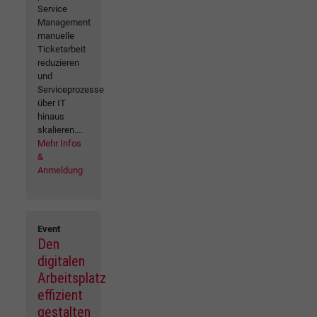
Service
Management
manuelle
Ticketarbeit
reduzieren
und
Serviceprozesse
über IT
hinaus
skalieren....
Mehr Infos
&
Anmeldung
Event
Den
digitalen
Arbeitsplatz
effizient
gestalten