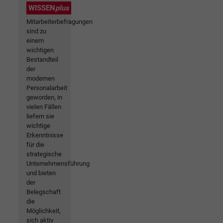
WISSEN
plus
Mitarbeiterbefragungen
sind zu
einem
wichtigen
Bestandteil
der
modernen
Personalarbeit
geworden, in
vielen Fällen
liefern sie
wichtige
Erkenntnisse
für die
strategische
Unternehmensführung
und bieten
der
Belegschaft
die
Möglichkeit,
sich aktiv