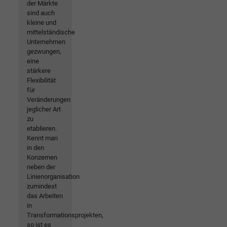
der Märkte
sind auch
kleine und
mittelständische
Unternehmen
gezwungen,
eine
stärkere
Flexibilität
für
Veränderungen
jeglicher Art
zu
etablieren.
Kennt man
in den
Konzernen
neben der
Linienorganisation
zumindest
das Arbeiten
in
Transformationsprojekten,
so ist es