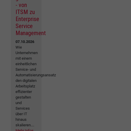
- von
ITSM zu
Enterprise
Service
Management
07.10.2026
Wie
Unternehmen
mit einem
einheitlichen
Service- und
Automatisierungsansatz
den digitalen
Arbeitsplatz
effizienter
gestalten
und
Services
über IT
hinaus
skalieren....
Mehr Infos