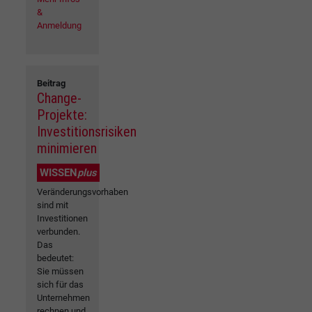
&
Anmeldung
Beitrag
Change-
Projekte:
Investitionsrisiken
minimieren
WISSEN
plus
Veränderungsvorhaben
sind mit
Investitionen
verbunden.
Das
bedeutet:
Sie müssen
sich für das
Unternehmen
rechnen und