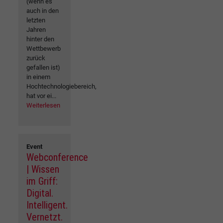
(wenn es
auch in den
letzten
Jahren
hinter den
Wettbewerb
zurück
gefallen ist)
in einem
Hochtechnologiebereich,
hat vor ei...
Weiterlesen
Event
Webconference
| Wissen
im Griff:
Digital.
Intelligent.
Vernetzt.