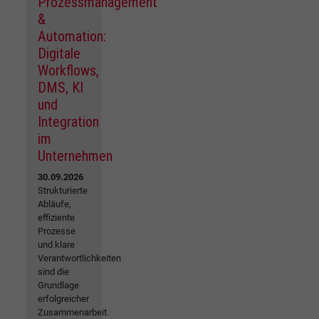
Prozessmanagement
&
Automation:
Digitale
Workflows,
DMS, KI
und
Integration
im
Unternehmen
30.09.2026
Strukturierte
Abläufe,
effiziente
Prozesse
und klare
Verantwortlichkeiten
sind die
Grundlage
erfolgreicher
Zusammenarbeit.