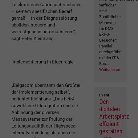
Telekommunikationsunternehmen
verfügbar
– seinem spezifischen Bedarf
sind.
Zusätzlicher
gemäß – in der Diagnoselösung
Mehrwert
abbilden, steuern und
für DMS
weitestgehend automatisieren“,
EXPO-
sagt Peter Kleinhans.
Besucher:
Parallel
durchgeführt
mit der IT &
Implementierung in Eigenregie
Bus...
Weiterlesen
„Belgacom übernahm den Großteil
der Implementierung selbst“,
Event
berichtet Kleinhans. „Das heißt
Den
sowohl die IT-Integration und die
digitalen
Anbindung der diversen
Arbeitsplatz
Messsysteme zur Prüfung der
effizient
Leitungsqualität der Highspeed-
gestalten
Internetverbindung als auch die