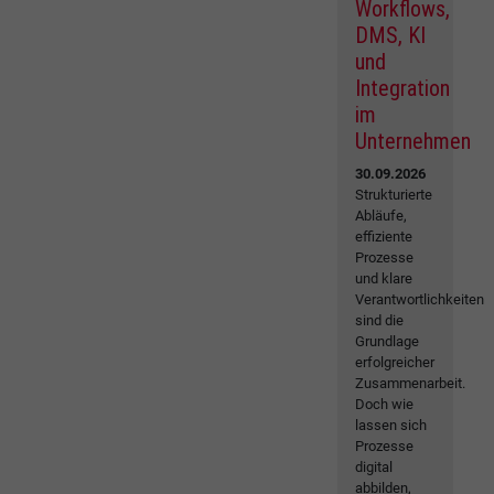
Workflows,
DMS, KI
und
Integration
im
Unternehmen
30.09.2026
Strukturierte
Abläufe,
effiziente
Prozesse
und klare
Verantwortlichkeiten
sind die
Grundlage
erfolgreicher
Zusammenarbeit.
Doch wie
lassen sich
Prozesse
digital
abbilden,