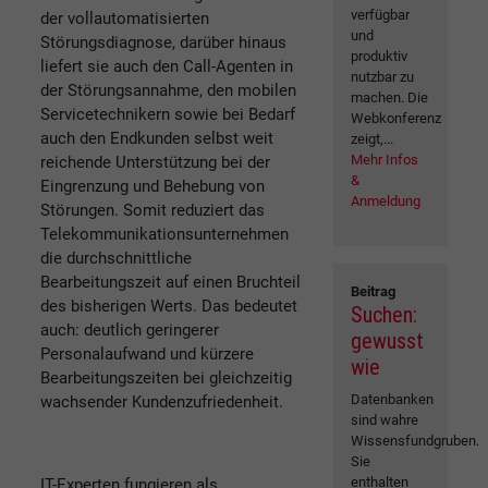
verfügbar
der vollautomatisierten
und
Störungsdiagnose, darüber hinaus
produktiv
liefert sie auch den Call-Agenten in
nutzbar zu
der Störungsannahme, den mobilen
machen. Die
Servicetechnikern sowie bei Bedarf
Webkonferenz
auch den Endkunden selbst weit
zeigt,...
Mehr Infos
reichende Unterstützung bei der
&
Eingrenzung und Behebung von
Anmeldung
Störungen. Somit reduziert das
Telekommunikationsunternehmen
die durchschnittliche
Bearbeitungszeit auf einen Bruchteil
Beitrag
des bisherigen Werts. Das bedeutet
Suchen:
auch: deutlich geringerer
gewusst
Personalaufwand und kürzere
wie
Bearbeitungszeiten bei gleichzeitig
Datenbanken
wachsender Kundenzufriedenheit.
sind wahre
Wissensfundgruben.
Sie
enthalten
IT-Experten fungieren als