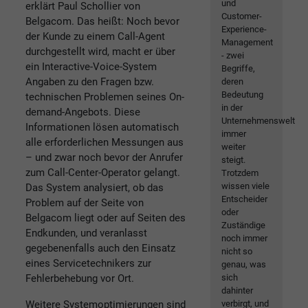
und
erklärt Paul Schollier von
Customer-
Belgacom. Das heißt: Noch bevor
Experience-
der Kunde zu einem Call-Agent
Management
durchgestellt wird, macht er über
- zwei
ein Interactive-Voice-System
Begriffe,
Angaben zu den Fragen bzw.
deren
Bedeutung
technischen Problemen seines On-
in der
demand-Angebots. Diese
Unternehmenswelt
Informationen lösen automatisch
immer
alle erforderlichen Messungen aus
weiter
– und zwar noch bevor der Anrufer
steigt.
zum Call-Center-Operator gelangt.
Trotzdem
wissen viele
Das System analysiert, ob das
Entscheider
Problem auf der Seite von
oder
Belgacom liegt oder auf Seiten des
Zuständige
Endkunden, und veranlasst
noch immer
gegebenenfalls auch den Einsatz
nicht so
eines Servicetechnikers zur
genau, was
Fehlerbehebung vor Ort.
sich
dahinter
Weitere Systemoptimierungen sind
verbirgt, und