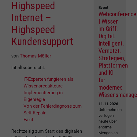
Highspeed
Event
Webconference
Internet –
| Wissen
Highspeed
im Griff:
Digital.
Kundensupport
Intelligent.
Vernetzt.
von
Thomas Möller
Strategien,
Plattformen
Inhaltsübersicht:
und KI
IT-Experten fungieren als
für
Wissensredakteure
modernes
Implementierung in
Wissensmanag
Eigenregie
11.11.2026
Von der Fehlerdiagnose zum
Unternehmen
Self Repair
verfügen
Fazit
heute über
enorme
Rechtzeitig zum Start des digitalen
Mengen an