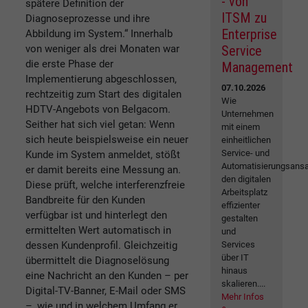
- von
spätere Definition der
ITSM zu
Diagnoseprozesse und ihre
Enterprise
Abbildung im System.“ Innerhalb
von weniger als drei Monaten war
Service
die erste Phase der
Management
Implementierung abgeschlossen,
07.10.2026
rechtzeitig zum Start des digitalen
Wie
HDTV-Angebots von Belgacom.
Unternehmen
Seither hat sich viel getan: Wenn
mit einem
sich heute beispielsweise ein neuer
einheitlichen
Service- und
Kunde im System anmeldet, stößt
Automatisierungsansa
er damit bereits eine Messung an.
den digitalen
Diese prüft, welche interferenzfreie
Arbeitsplatz
Bandbreite für den Kunden
effizienter
verfügbar ist und hinterlegt den
gestalten
ermittelten Wert automatisch in
und
dessen Kundenprofil. Gleichzeitig
Services
über IT
übermittelt die Diagnoselösung
hinaus
eine Nachricht an den Kunden – per
skalieren....
Digital-TV-Banner, E-Mail oder SMS
Mehr Infos
–, wie und in welchem Umfang er