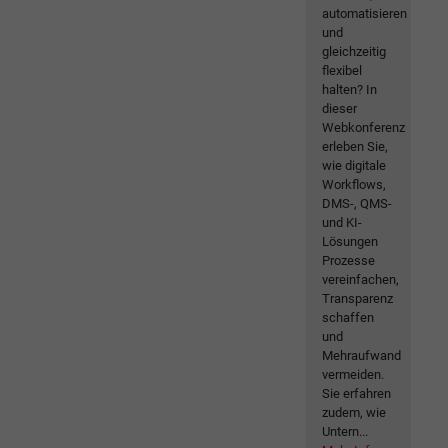
automatisieren
und
gleichzeitig
flexibel
halten? In
dieser
Webkonferenz
erleben Sie,
wie digitale
Workflows,
DMS-, QMS-
und KI-
Lösungen
Prozesse
vereinfachen,
Transparenz
schaffen
und
Mehraufwand
vermeiden.
Sie erfahren
zudem, wie
Untern...