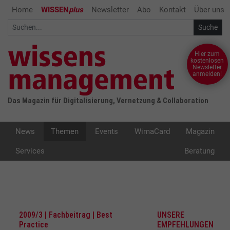
Home
WISSEN
plus
Newsletter
Abo
Kontakt
Über uns
Hier zum
kostenlosen
Newsletter
anmelden!
Das Magazin für Digitalisierung, Vernetzung & Collaboration
News
Themen
Events
WimaCard
Magazin
Services
Beratung
2009/3 | Fachbeitrag | Best
UNSERE
Practice
EMPFEHLUNGEN