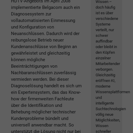
HDTV-Angebots im April 2008
Wissen –
implementierte Belgacom auch ein
doch häufig
ist es über
Diagnosesystem zur
verschiedene
vollautomatisierten Einmessung
Systeme
und Konfiguration von
verteilt, nur
Neuanschlüssen. Dadurch wird der
schwer
reibungslose Betrieb neuer
auffindbar
Kundenanschlüsse von Beginn an
oder bleibt in
den Köpfen
gewährleistet und gleichzeitig
einzelner
können mögliche
Mitarbeitender
Beeinträchtigungen von
verborgen.
Nachbaranschlüssen zuverlässig
Gleichzeitig
vermieden werden. Bei dieser
eröffnen KI,
Diagnoselösung handelt es sich um
moderne
ein Expertensystem, das das Know-
Wissensplattformen
und
how der firmenweiten Fachleute
intelligente
über die Identifikation und
Suchtechnologien
Behebung möglicher technischer
völlig neue
Kundenprobleme bündelt und
Möglichkeiten,
universell anwendbar macht. So
Wissen
unterstützt die Lösung nicht nur bei
schneller