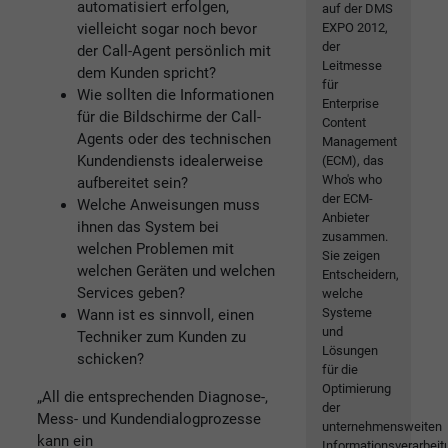
automatisiert erfolgen,
auf der DMS
vielleicht sogar noch bevor
EXPO 2012,
der
der Call-Agent persönlich mit
Leitmesse
dem Kunden spricht?
für
Wie sollten die Informationen
Enterprise
für die Bildschirme der Call-
Content
Agents oder des technischen
Management
Kundendiensts idealerweise
(ECM), das
Who's who
aufbereitet sein?
der ECM-
Welche Anweisungen muss
Anbieter
ihnen das System bei
zusammen.
welchen Problemen mit
Sie zeigen
welchen Geräten und welchen
Entscheidern,
Services geben?
welche
Systeme
Wann ist es sinnvoll, einen
und
Techniker zum Kunden zu
Lösungen
schicken?
für die
Optimierung
„All die entsprechenden Diagnose-,
der
Mess- und Kundendialogprozesse
unternehmensweiten
kann ein
Informationsverarbeit