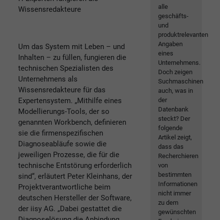
alle
Wissensredakteure
geschäfts-
und
produktrelevanten
Angaben
Um das System mit Leben – und
eines
Inhalten – zu füllen, fungieren die
Unternehmens.
technischen Spezialisten des
Doch zeigen
Unternehmens als
Suchmaschinen
Wissensredakteure für das
auch, was in
Expertensystem. „Mithilfe eines
der
Datenbank
Modellierungs-Tools, der so
steckt? Der
genannten Workbench, definieren
folgende
sie die firmenspezifischen
Artikel zeigt,
Diagnoseabläufe sowie die
dass das
jeweiligen Prozesse, die für die
Recherchieren
technische Entstörung erforderlich
von
bestimmten
sind“, erläutert Peter Kleinhans, der
Informationen
Projektverantwortliche beim
nicht immer
deutschen Hersteller der Software,
zu dem
der iisy AG. „Dabei gestattet die
gewünschten
Diagnoselösung die Anbindung