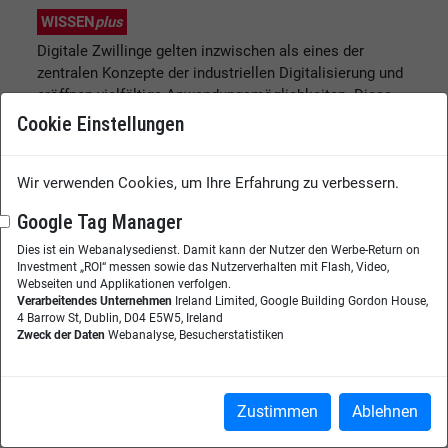
WISSEN
plus
Digitale Zwillinge gelten inzwischen als eines der
zentralen Konzepte der industriellen Digitalisierung und
eröffnen vielfältige Anwendungsmöglichkeiten. Diese
Möglichkeiten ergeben sich aus der Verbindung
Cookie Einstellungen
physischer und digitaler Komponenten, aus denen der
digitale Zwilling entsteht. Zudem können sie
Wir verwenden Cookies, um Ihre Erfahrung zu verbessern.
Informationen aus unterschiedlichen Quellen
zusammenführen. So werden etwa Fehler frühzeitig er...
Google Tag Manager
Weiterlesen
Dies ist ein Webanalysedienst. Damit kann der Nutzer den Werbe-Return on
Investment „ROI“ messen sowie das Nutzerverhalten mit Flash, Video,
Webseiten und Applikationen verfolgen.
Verarbeitendes Unternehmen
Ireland Limited, Google Building Gordon House,
4 Barrow St, Dublin, D04 E5W5, Ireland
Zweck der Daten
Webanalyse, Besucherstatistiken
Zustimmen
Ablehnen
Das Magazin für Digitalisierung, Vernetzung & Collaboration