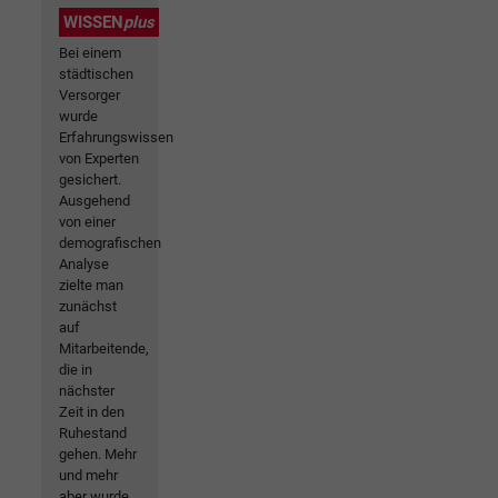
WISSEN
plus
Bei einem
städtischen
Versorger
wurde
Erfahrungswissen
von Experten
gesichert.
Ausgehend
von einer
demografischen
Analyse
zielte man
zunächst
auf
Mitarbeitende,
die in
nächster
Zeit in den
Ruhestand
gehen. Mehr
und mehr
aber wurde