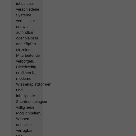
ist es über
verschiedene
Systeme
verteilt, nur
schwer
auffindbar
oder bleibt in
den Köpfen
einzelner
Mitarbeitender
verborgen.
Gleichzeitig
eröffnen KI,
moderne
Wissensplattformen
und
intelligente
Suchtechnologien
völlig neue
Möglichkeiten,
Wissen
schneller
verfügbar