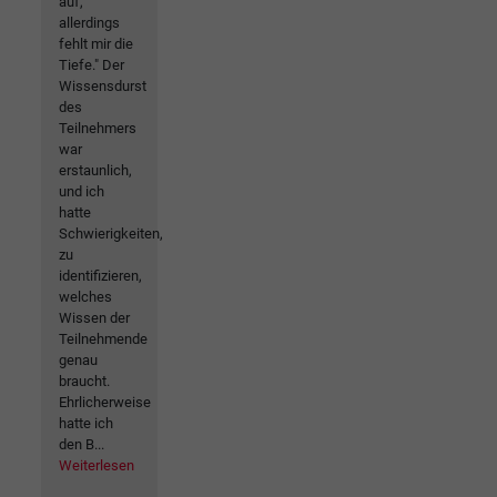
auf,
allerdings
fehlt mir die
Tiefe." Der
Wissensdurst
des
Teilnehmers
war
erstaunlich,
und ich
hatte
Schwierigkeiten,
zu
identifizieren,
welches
Wissen der
Teilnehmende
genau
braucht.
Ehrlicherweise
hatte ich
den B...
Weiterlesen