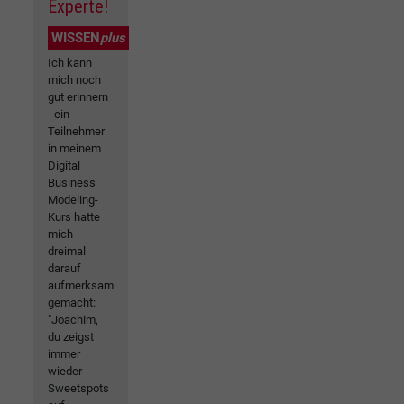
Experte!
WISSEN
plus
Ich kann
mich noch
gut erinnern
- ein
Teilnehmer
in meinem
Digital
Business
Modeling-
Kurs hatte
mich
dreimal
darauf
aufmerksam
gemacht:
"Joachim,
du zeigst
immer
wieder
Sweetspots