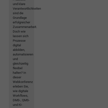
und klare
Verantwortlichkeiten
sind die
Grundlage
erfolgreicher
Zusammenarbeit.
Doch wie
lassen sich
Prozesse
digital
abbilden,
automatisieren
und
gleichzeitig
flexibel
halten? In
dieser
Webkonferenz
erleben Sie,
wie digitale
Workflows,
DMS-, QMS-
und KI-