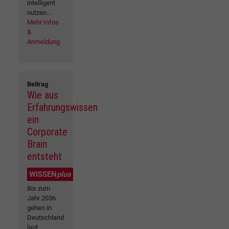
intelligent
nutzen...
Mehr Infos
&
Anmeldung
Beitrag
Wie aus
Erfahrungswissen
ein
Corporate
Brain
entsteht
WISSEN
plus
Bis zum
Jahr 2036
gehen in
Deutschland
laut