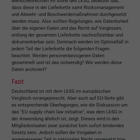
Menschenrechten im Sinne des LkSG, bedeutet das,
dass diese in der Lieferkette samt Risikomanagement
und Abwehr- und Beschwerdemaßnahmen durchgesetzt
werden muss. Also sollten Regelungen, wie Datenhoheit
über die eigenen Daten und das Recht auf Vergessen,
entlang der gesamten Lieferkette nachvollziehbar und
dokumentierbar sein. Demnach werden im Optimalfall in
jedem Teil der Lieferkette die folgenden Fragen
beachtet: Werden personenbezogenen Daten
gesammelt und ist das notwendig? Wie werden diese
Daten archiviert?
Fazit
Deutschland ist mit dem LkSG im europäischen
Vergleich vorangeprescht. Aber auch auf EU-Seite gibt
es entsprechende Überlegungen, wie die Diskussion um
das "EU supply chain law initiative", was dem LkSG in
der Anwendung ähnlich ist, zeigt. Dieses wird in den
Mitgliedsstaaten zwar zunächst kein sofort bindendes
Gesetz sein. Jedoch sollen die Vorgaben in
angemessener Zeit in nationales Recht umgesetzt bzw.,