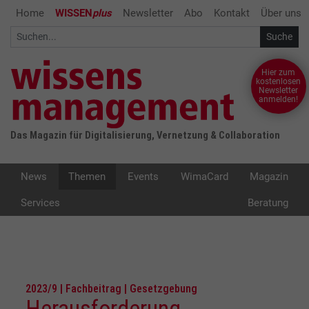
Home
WISSEN
plus
Newsletter
Abo
Kontakt
Über uns
Hier zum
kostenlosen
Newsletter
anmelden!
Das Magazin für Digitalisierung, Vernetzung & Collaboration
News
Themen
Events
WimaCard
Magazin
Services
Beratung
2023/9 | Fachbeitrag | Gesetzgebung
Herausforderung