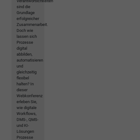
Verantwortlichkeiten
sind die
Grundlage
erfolgreicher
Zusammenarbeit.
Doch wie
lassen sich
Prozesse
digital
abbilden,
automatisieren
und
gleichzeitig
flexibel
halten? In
dieser
Webkonferenz
erleben Sie,
wie digitale
Workflows,
DMS-, QMS-
und KI-
Lösungen
Prozesse