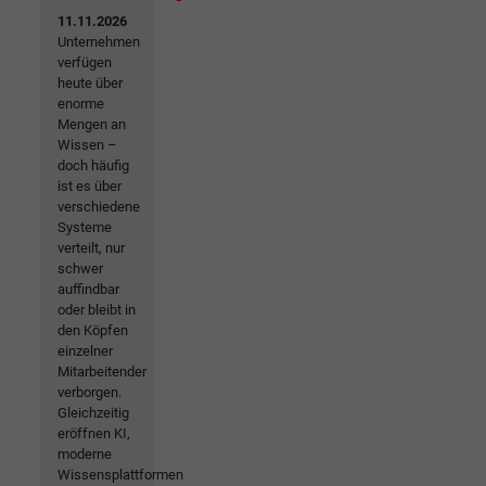
11.11.2026
Unternehmen
verfügen
heute über
enorme
Mengen an
Wissen –
doch häufig
ist es über
verschiedene
Systeme
verteilt, nur
schwer
auffindbar
oder bleibt in
den Köpfen
einzelner
Mitarbeitender
verborgen.
Gleichzeitig
eröffnen KI,
moderne
Wissensplattformen