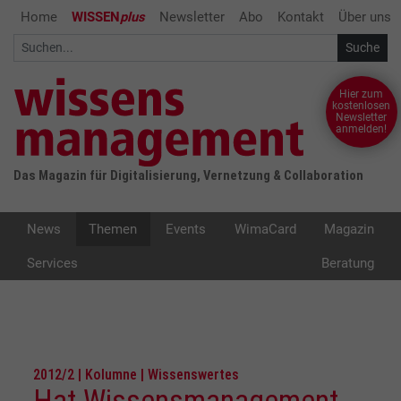
Home
WISSEN
plus
Newsletter
Abo
Kontakt
Über uns
Hier zum
kostenlosen
Newsletter
anmelden!
Das Magazin für Digitalisierung, Vernetzung & Collaboration
News
Themen
Events
WimaCard
Magazin
Services
Beratung
2012/2 | Kolumne | Wissenswertes
Hat Wissensmanagement