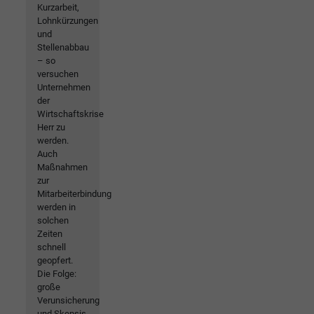
Kurzarbeit,
Lohnkürzungen
und
Stellenabbau
– so
versuchen
Unternehmen
der
Wirtschaftskrise
Herr zu
werden.
Auch
Maßnahmen
zur
Mitarbeiterbindung
werden in
solchen
Zeiten
schnell
geopfert.
Die Folge:
große
Verunsicherung
und Skepsis