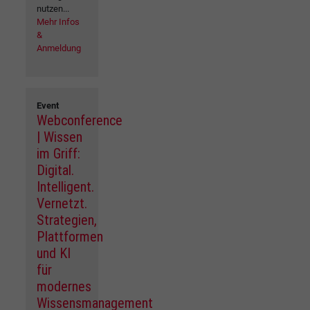
nutzen...
Mehr Infos
&
Anmeldung
Event
Webconference
| Wissen
im Griff:
Digital.
Intelligent.
Vernetzt.
Strategien,
Plattformen
und KI
für
modernes
Wissensmanagement