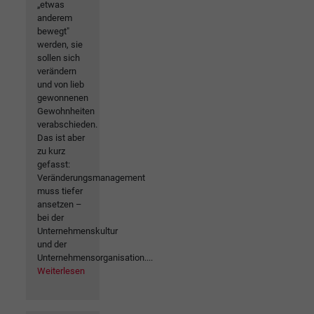
„etwas
anderem
bewegt"
werden, sie
sollen sich
verändern
und von lieb
gewonnenen
Gewohnheiten
verabschieden.
Das ist aber
zu kurz
gefasst:
Veränderungsmanagement
muss tiefer
ansetzen –
bei der
Unternehmenskultur
und der
Unternehmensorganisation....
Weiterlesen