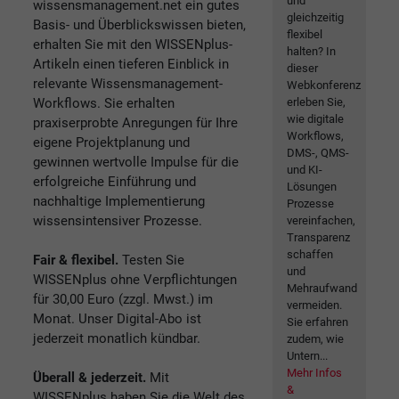
und
wissensmanagement.net ein gutes
gleichzeitig
Basis- und Überblickswissen bieten,
flexibel
erhalten Sie mit den WISSENplus-
halten? In
Artikeln einen tieferen Einblick in
dieser
relevante Wissensmanagement-
Webkonferenz
Workflows. Sie erhalten
erleben Sie,
wie digitale
praxiserprobte Anregungen für Ihre
Workflows,
eigene Projektplanung und
DMS-, QMS-
gewinnen wertvolle Impulse für die
und KI-
erfolgreiche Einführung und
Lösungen
nachhaltige Implementierung
Prozesse
wissensintensiver Prozesse.
vereinfachen,
Transparenz
schaffen
Fair & flexibel.
Testen Sie
und
WISSENplus ohne Verpflichtungen
Mehraufwand
für 30,00 Euro (zzgl. Mwst.) im
vermeiden.
Monat. Unser Digital-Abo ist
Sie erfahren
jederzeit monatlich kündbar.
zudem, wie
Untern...
Mehr Infos
Überall & jederzeit.
Mit
&
WISSENplus haben Sie die Welt des