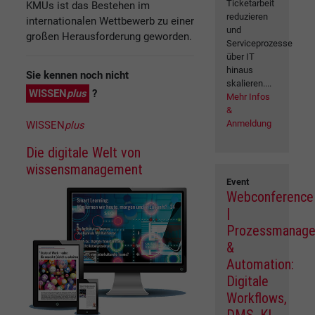
Ticketarbeit
KMUs ist das Bestehen im
reduzieren
internationalen Wettbewerb zu einer
und
großen Herausforderung geworden.
Serviceprozesse
über IT
hinaus
Sie kennen noch nicht
skalieren....
WISSEN
plus
?
Mehr Infos
&
Anmeldung
WISSEN
plus
Die digitale Welt von
wissensmanagement
Event
Webconference
|
Prozessmanag
&
Automation:
Digitale
Workflows,