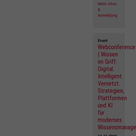
Mehr Infos
&
Anmeldung
Event
Webconference
| Wissen
im Griff:
Digital.
Intelligent.
Vernetzt.
Strategien,
Plattformen
und KI
für
modernes
Wissensmanag