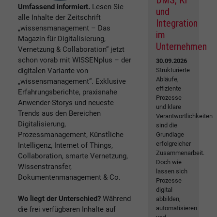
DMS, KI
Umfassend informiert.
Lesen Sie
und
alle Inhalte der Zeitschrift
Integration
„wissensmanagement – Das
im
Magazin für Digitalisierung,
Unternehmen
Vernetzung & Collaboration“ jetzt
schon vorab mit WISSENplus – der
30.09.2026
digitalen Variante von
Strukturierte
Abläufe,
„wissensmanagement“. Exklusive
effiziente
Erfahrungsberichte, praxisnahe
Prozesse
Anwender-Storys und neueste
und klare
Trends aus den Bereichen
Verantwortlichkeiten
Digitalisierung,
sind die
Prozessmanagement, Künstliche
Grundlage
erfolgreicher
Intelligenz, Internet of Things,
Zusammenarbeit.
Collaboration, smarte Vernetzung,
Doch wie
Wissenstransfer,
lassen sich
Dokumentenmanagement & Co.
Prozesse
digital
Wo liegt der Unterschied?
Während
abbilden,
automatisieren
die frei verfügbaren Inhalte auf