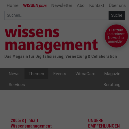
Home
WISSEN
plus
Newsletter
Abo
Kontakt
Über uns
Hier zum
kostenlosen
Newsletter
anmelden!
Das Magazin für Digitalisierung, Vernetzung & Collaboration
News
Themen
Events
WimaCard
Magazin
Services
Beratung
2005/8 | Inhalt |
UNSERE
Wissensmanagement
EMPFEHLUNGEN