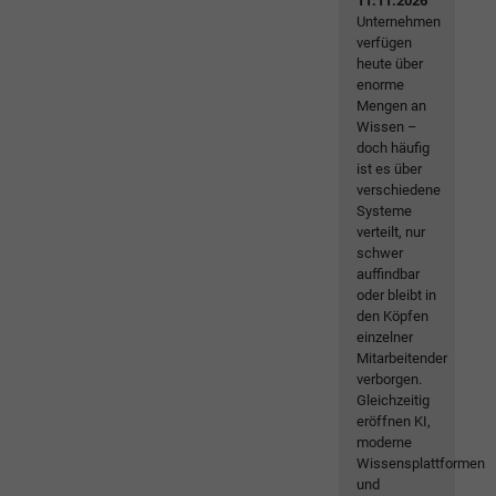
11.11.2026
Unternehmen
verfügen
heute über
enorme
Mengen an
Wissen –
doch häufig
ist es über
verschiedene
Systeme
verteilt, nur
schwer
auffindbar
oder bleibt in
den Köpfen
einzelner
Mitarbeitender
verborgen.
Gleichzeitig
eröffnen KI,
moderne
Wissensplattformen
und