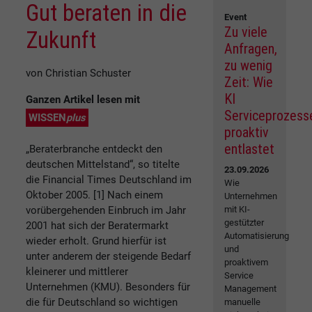
Gut beraten in die
Event
Zu viele
Zukunft
Anfragen,
zu wenig
von Christian Schuster
Zeit: Wie
KI
Ganzen Artikel lesen mit
Serviceprozess
WISSEN
plus
proaktiv
entlastet
„Beraterbranche entdeckt den
deutschen Mittelstand“, so titelte
23.09.2026
die Financial Times Deutschland im
Wie
Oktober 2005. [1] Nach einem
Unternehmen
vorübergehenden Einbruch im Jahr
mit KI-
gestützter
2001 hat sich der Beratermarkt
Automatisierung
wieder erholt. Grund hierfür ist
und
unter anderem der steigende Bedarf
proaktivem
kleinerer und mittlerer
Service
Unternehmen (KMU). Besonders für
Management
die für Deutschland so wichtigen
manuelle