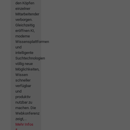
den Köpfen
einzelner
Mitarbeitender
verborgen.
Gleichzeitig
eröffnen KI,
moderne
Wissensplattformen
und
intelligente
Suchtechnologien
völlig neue
Möglichkeiten,
Wissen
schneller
verfügbar
und
produktiv
nutzbar zu
machen. Die
Webkonferenz
zeigt,...
Mehr Infos
&