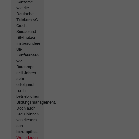
Konzerne
wie die
Deutsche
Telekom AG,
Credit
Suisse und
IBM nutzen
insbesondere
Un-
Konferenzen
wie
Barcamps
seit Jahren
sehr
erfolgreich
für ihr
betriebliches
Bildungsmanagement.
Doch auch
KMU können
von diesem
aus
berufspäda...
Weiterlesen