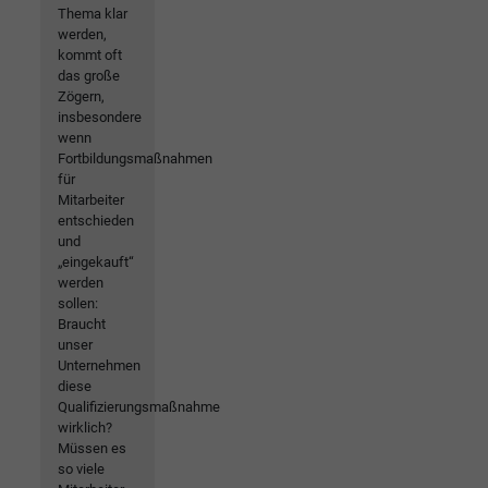
Thema klar
werden,
kommt oft
das große
Zögern,
insbesondere
wenn
Fortbildungsmaßnahmen
für
Mitarbeiter
entschieden
und
„eingekauft“
werden
sollen:
Braucht
unser
Unternehmen
diese
Qualifizierungsmaßnahme
wirklich?
Müssen es
so viele