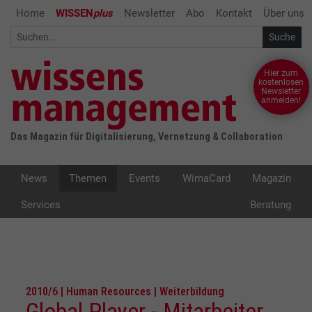
Home
WISSEN
plus
Newsletter
Abo
Kontakt
Über uns
Hier zum
kostenlosen
Newsletter
anmelden!
Das Magazin für Digitalisierung, Vernetzung & Collaboration
News
Themen
Events
WimaCard
Magazin
Services
Beratung
2010/6 | Human Resources | Weiterbildung
Global Player - Mitarbeiter