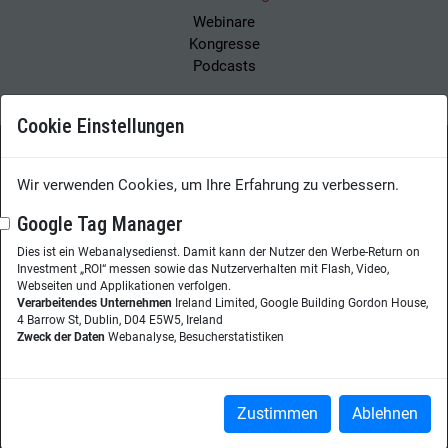
Webinare
Kongresse
Podcasts
Cookie Einstellungen
Wissensmanagement Magazin
Impressum
Wir verwenden Cookies, um Ihre Erfahrung zu verbessern.
Datenschutzerklärung
Datenschutz
Google Tag Manager
Dies ist ein Webanalysedienst. Damit kann der Nutzer den Werbe-Return on
Herausgeberin:
Nicole Lehnert
Investment „ROI“ messen sowie das Nutzerverhalten mit Flash, Video,
Westheimer Str. 18
Webseiten und Applikationen verfolgen.
Verarbeitendes Unternehmen
Ireland Limited, Google Building Gordon House,
86356 Neusäß
4 Barrow St, Dublin, D04 E5W5, Ireland
Zweck der Daten
Webanalyse, Besucherstatistiken
Telefon:
+49 (0)821 48685-290
Website:
wissensmanagement.net
Copyright © 2026
Zustimmen
Ablehnen