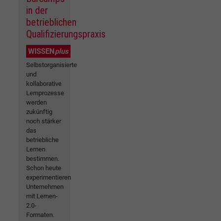
in der
betrieblichen
Qualifizierungspraxis
WISSEN
plus
Selbstorganisierte
und
kollaborative
Lernprozesse
werden
zukünftig
noch stärker
das
betriebliche
Lernen
bestimmen.
Schon heute
experimentieren
Unternehmen
mit Lernen-
2.0-
Formaten.