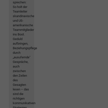
sprechen:
So holt der
Teamleiter
skandinavische
und US-
amerikanische
Teammitglieder
ins Boot.
Geduld
aufbringen,
Beziehungspflege
durch
„ausufernde"
Gespräche,
auch
zwischen
den Zeilen
des
Gesagten
lesen – das
sind die
richtigen
kommunikativen
Strategien