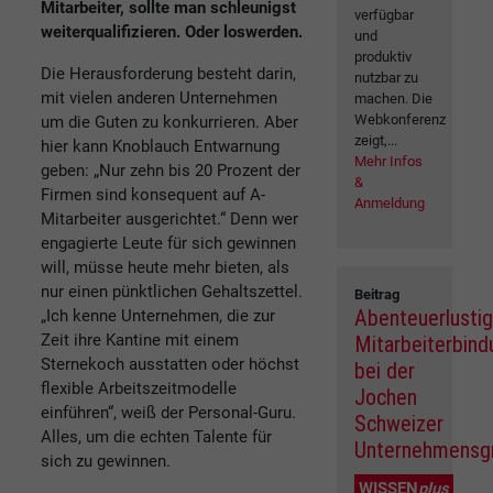
Mitarbeiter, sollte man schleunigst
verfügbar
weiterqualifizieren. Oder loswerden.
und
produktiv
Die Herausforderung besteht darin,
nutzbar zu
mit vielen anderen Unternehmen
machen. Die
Webkonferenz
um die Guten zu konkurrieren. Aber
zeigt,...
hier kann Knoblauch Entwarnung
Mehr Infos
geben: „Nur zehn bis 20 Prozent der
&
Firmen sind konsequent auf A-
Anmeldung
Mitarbeiter ausgerichtet.“ Denn wer
engagierte Leute für sich gewinnen
will, müsse heute mehr bieten, als
nur einen pünktlichen Gehaltszettel.
Beitrag
Abenteuerlustig
„Ich kenne Unternehmen, die zur
Zeit ihre Kantine mit einem
Mitarbeiterbind
Sternekoch ausstatten oder höchst
bei der
flexible Arbeitszeitmodelle
Jochen
einführen“, weiß der Personal-Guru.
Schweizer
Alles, um die echten Talente für
Unternehmensg
sich zu gewinnen.
WISSEN
plus