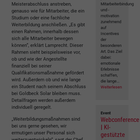
Meisterabschluss anstreben,
Mitarbeiterbindung
und -
genauso wie für Mitarbeiter, die ein
motivation
Studium oder eine fachliche
zunehmend
Weiterbildung anschließen. „Es gibt
auf
einen Rahmen, innerhalb dessen
Incentives
sich alle Mitarbeiter bewegen
der
können“, erklärt Lamprecht. Dieser
besonderen
Art. Das Ziel
Rahmen sieht beispielsweise vor,
dabei:
ob und wie der Angestellte
emotionale
finanziell bei seiner
Erlebnisse
Qualifikationsmaßnahme gefördert
schaffen,
wird. Außerdem ob und wie lange
die lange...
ein Student nach seinem Abschluss
Weiterlesen
bei Goldbeck Solar bleiben muss.
Detailfragen werden außerdem
individuell geregelt.
Event
Webconference
„Weiterbildungsmaßnahmen sind
bei uns gerne gesehen, wir
| KI-
ermutigen unser Personal sich
gestützte
weiterzuentwickeln“, sagt der Chef