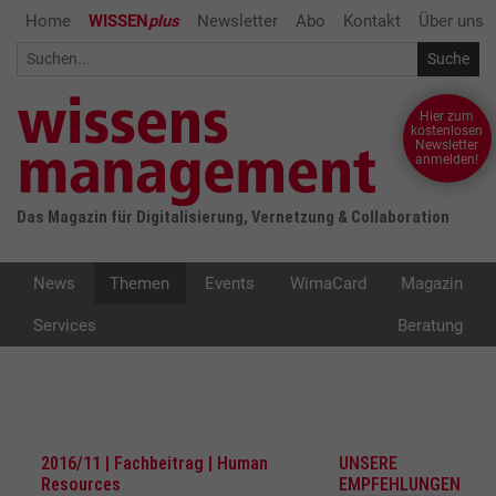
Home
WISSEN
plus
Newsletter
Abo
Kontakt
Über uns
Hier zum
kostenlosen
Newsletter
anmelden!
Das Magazin für Digitalisierung, Vernetzung & Collaboration
News
Themen
Events
WimaCard
Magazin
Services
Beratung
2016/11 | Fachbeitrag | Human
UNSERE
Resources
EMPFEHLUNGEN