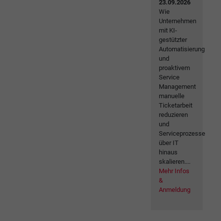
23.09.2026
Wie
Unternehmen
mit KI-
gestützter
Automatisierung
und
proaktivem
Service
Management
manuelle
Ticketarbeit
reduzieren
und
Serviceprozesse
über IT
hinaus
skalieren....
Mehr Infos
&
Anmeldung