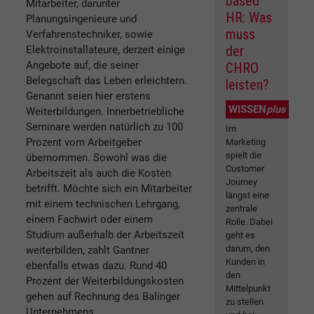
based
Mitarbeiter, darunter
HR: Was
Planungsingenieure und
muss
Verfahrenstechniker, sowie
der
Elektroinstallateure, derzeit einige
Angebote auf, die seiner
CHRO
Belegschaft das Leben erleichtern.
leisten?
Genannt seien hier erstens
WISSEN
plus
Weiterbildungen. Innerbetriebliche
Seminare werden natürlich zu 100
Im
Prozent vom Arbeitgeber
Marketing
spielt die
übernommen. Sowohl was die
Customer
Arbeitszeit als auch die Kosten
Journey
betrifft. Möchte sich ein Mitarbeiter
längst eine
mit einem technischen Lehrgang,
zentrale
einem Fachwirt oder einem
Rolle. Dabei
Studium außerhalb der Arbeitszeit
geht es
darum, den
weiterbilden, zahlt Gantner
Kunden in
ebenfalls etwas dazu. Rund 40
den
Prozent der Weiterbildungskosten
Mittelpunkt
gehen auf Rechnung des Balinger
zu stellen
Unternehmens.