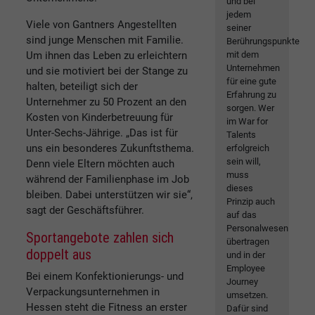
und bei
jedem
Viele von Gantners Angestellten
seiner
sind junge Menschen mit Familie.
Berührungspunkte
Um ihnen das Leben zu erleichtern
mit dem
Unternehmen
und sie motiviert bei der Stange zu
für eine gute
halten, beteiligt sich der
Erfahrung zu
Unternehmer zu 50 Prozent an den
sorgen. Wer
Kosten von Kinderbetreuung für
im War for
Unter-Sechs-Jährige. „Das ist für
Talents
uns ein besonderes Zukunftsthema.
erfolgreich
sein will,
Denn viele Eltern möchten auch
muss
während der Familienphase im Job
dieses
bleiben. Dabei unterstützen wir sie“,
Prinzip auch
sagt der Geschäftsführer.
auf das
Personalwesen
Sportangebote zahlen sich
übertragen
doppelt aus
und in der
Employee
Bei einem Konfektionierungs- und
Journey
Verpackungsunternehmen in
umsetzen.
Hessen steht die Fitness an erster
Dafür sind