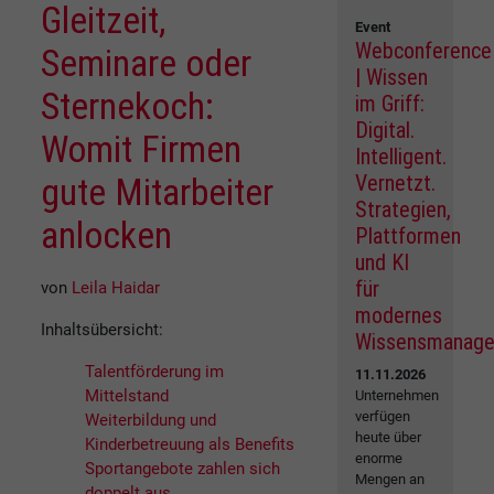
Gleitzeit,
Event
Webconference
Seminare oder
| Wissen
Sternekoch:
im Griff:
Digital.
Womit Firmen
Intelligent.
Vernetzt.
gute Mitarbeiter
Strategien,
anlocken
Plattformen
und KI
für
von
Leila Haidar
modernes
Inhaltsübersicht:
Wissensmanag
Talentförderung im
11.11.2026
Mittelstand
Unternehmen
verfügen
Weiterbildung und
heute über
Kinderbetreuung als Benefits
enorme
Sportangebote zahlen sich
Mengen an
doppelt aus