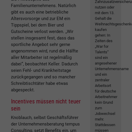
Zahnzusatzversicher
Familienunternehmens. Natürlich
nutzen oder
gibt es auch eine betriebliche
mit dem 13.
Altersvorsorge und zur EM ein
Gehalt die
Weihnachtsgeschenk
Tippspiel, bei dem Bier und
kaufen
Gutscheine verlost werden. „Wir
gehen: In
stellen insgesamt fest, dass das
Zeiten des
sportliche Angebot sehr gerne
„War for
angenommen wird, rund die Hälfte
Talents“
aller Mitarbeiter ist regelmäßig
sind ein
angesehener
dabei“, beobachtet Keller. Dadurch
Unternehmensname
seien Fehl- und Krankheitstage
und ein
zurückgegangen und so mancher
zentraler
Schreibtischtäter habe etwas
Arbeitsort
abgespeckt.
für deutsche
Arbeitnehmer
Incentives müssen nicht teuer
kein Grund
sein
zum
Jobwechsel
Knoblauch, selbst Geschäftsführer
mehr.
der Unternehmensberatung tempus
Stattdessen
Consulting, setzt Benefits ein, um
müssen