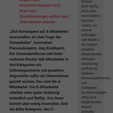
Wissen –
Incentives müssen nicht
doch häufig
teuer sein
ist es über
verschiedene
Zusatzleistungen sollten zum
Systeme
Unternehmen passen
verteilt, nur
schwer
„Sich konsequent auf A-Mitarbeiter
auffindbar
einzustellen, ist eine Frage der
oder bleibt in
Firmenkultur“, konstatiert
den Köpfen
Personalexperte Jörg Knoblauch.
einzelner
Der Honorarprofessor und Autor
Mitarbeitender
mehrerer Bücher teilt Mitarbeiter in
verborgen.
Gleichzeitig
drei Kategorien ein.
eröffnen KI,
Selbstorganisierte und proaktive
moderne
Angestellte sollte ein Unternehmen
Wissensplattformen
gezielt suchen. Das sind die A-
und
Mitarbeiter. Die B-Mitarbeiter
intelligente
arbeiten unter guter Anleitung
Suchtechnologien
völlig neue
ordentlich und fleißig. Von ihnen
Möglichkeiten,
kommt aber wenig Innovation. Und
Wissen
die dritte Kategorie, den C-
schneller