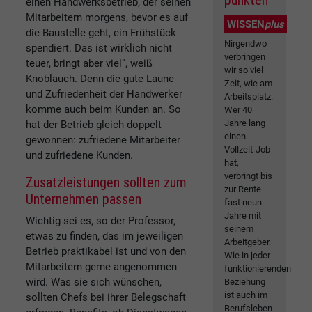
punkten
einen Handwerksbetrieb, der seinen
Mitarbeitern morgens, bevor es auf
WISSEN
plus
die Baustelle geht, ein Frühstück
Nirgendwo
spendiert. Das ist wirklich nicht
verbringen
teuer, bringt aber viel“, weiß
wir so viel
Knoblauch. Denn die gute Laune
Zeit, wie am
und Zufriedenheit der Handwerker
Arbeitsplatz.
komme auch beim Kunden an. So
Wer 40
Jahre lang
hat der Betrieb gleich doppelt
einen
gewonnen: zufriedene Mitarbeiter
Vollzeit-Job
und zufriedene Kunden.
hat,
verbringt bis
Zusatzleistungen sollten zum
zur Rente
Unternehmen passen
fast neun
Jahre mit
Wichtig sei es, so der Professor,
seinem
etwas zu finden, das im jeweiligen
Arbeitgeber.
Betrieb praktikabel ist und von den
Wie in jeder
Mitarbeitern gerne angenommen
funktionierenden
wird. Was sie sich wünschen,
Beziehung
ist auch im
sollten Chefs bei ihrer Belegschaft
Berufsleben